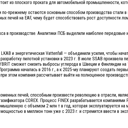
остоит из плоского проката для автомобильной промышленности, ко
и по-прежнему остаются основным способом производства стали в м
ых печей на EAF, чему будет способствовать рост доступности лом
са в производстве. Аналитики ПСБ выделили наиболее передовые и
KAB и энергетическая Vattenfall — объединили усилия, чтобы нача
разработку пилотной установки в 2023 г. В июле SSAB произвела пе
HYBRIT сможет снизить выбросы углерода в Швеции и Финляндии на 
рограмма началась в 2016 г., а к 2025-му планируют создать пер
 при этом компания рассчитывает выйти на полноценное производств
оменных печей, способным произвести революцию в отрасли, являет
газификатора COREX. Процесс FINEX разрабатывается компаниями POS
омышленную с объемом 2 млн т в год, которая эксплуатируется на 
ощностью в миллион тонн уже с 2023 г. и стремится ввести в экс