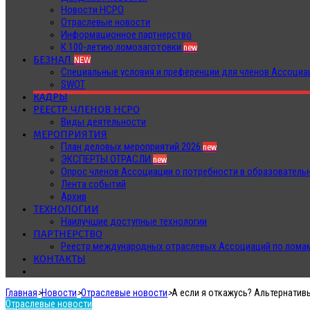
Новости НСРО
Отраслевые новости
Информационное партнерство
К 100-летию ломозаготовки
new
БЕЗНАЛ
NEW
Специальные условия и преференции для членов Ассоц
SWOT
КАДРЫ
РЕЕСТР ЧЛЕНОВ НСРО
Виды деятельности
МЕРОПРИЯТИЯ
План деловых мероприятий 2026
new
ЭКСПЕРТЫ ОТРАСЛИ
new
Опрос членов Ассоциации о потребности в образователь
Лента событий
Архив
ТЕХНОЛОГИИ
Наилучшие доступные технологии
ПАРТНЕРСТВО
Реестр международных отраслевых Ассоциаций по ломам
КОНТАКТЫ
Главная
>
Новости
>
Отраслевые новости
>
А если я откажусь? Альтернатив
Отраслевые новости