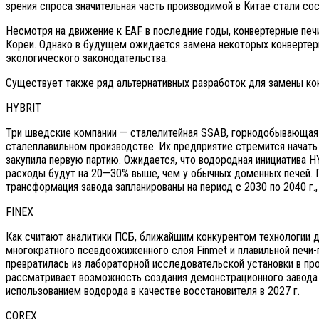
зрения спроса значительная часть производимой в Китае стали с
Несмотря на движение к EAF в последние годы, конвертерные печ
Кореи. Однако в будущем ожидается замена некоторых конвертерн
экологического законодательства.
Существует также ряд альтернативных разработок для замены кок
HYBRIT
Три шведские компании — сталелитейная SSAB, горнодобывающая L
сталеплавильном производстве. Их предприятие стремится начать 
закупила первую партию. Ожидается, что водородная инициатива 
расходы будут на 20—30% выше, чем у обычных доменных печей. П
трансформация завода запланированы на период с 2030 по 2040 г.,
FINEX
Как считают аналитики ПСБ, ближайшим конкурентом технологии д
многократного псевдоожиженного слоя Finmet и плавильной печи-
превратилась из лабораторной исследовательской установки в пр
рассматривает возможность создания демонстрационного завода м
использованием водорода в качестве восстановителя в 2027 г.
COREX