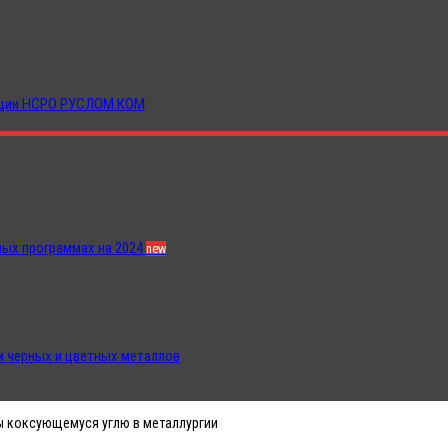
иации НСРО РУСЛОМ.КОМ
ных программах на 2024
new
 черных и цветных металлов
ы коксующемуся углю в металлургии