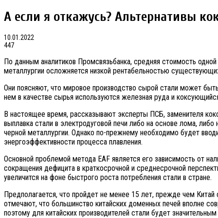
А если я откажусь? Альтернативы к
10.01.2022
447
По данным аналитиков Промсвязьбанка, средняя стоимость одной 
металлургии осложняется низкой рентабельностью существующих
Они поясняют, что мировое производство сырой стали может быть
нем в качестве сырья используются железная руда и коксующийся 
В настоящее время, рассказывают эксперты ПСБ, заменителя кокс
выплавка стали в электродуговой печи либо на основе лома, либ
черной металлургии. Однако по-прежнему необходимо будет вводи
энергоэффективности процесса плавления.
Основной проблемой метода EAF является его зависимость от нал
сокращения дефицита в краткосрочной и среднесрочной перспекти
увеличится на фоне быстрого роста потребления стали в стране.
Предполагается, что пройдет не менее 15 лет, прежде чем Китай
отмечают, что большинство китайских доменных печей вполне со
поэтому для китайских производителей стали будет значительным