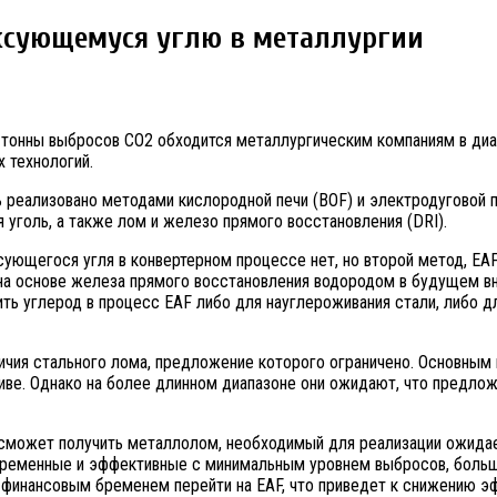
оксующемуся углю в металлургии
тонны выбросов СО2 обходится металлургическим компаниям в диапа
 технологий.
 реализовано методами кислородной печи (BOF) и электродуговой п
уголь, а также лом и железо прямого восстановления (DRI).
ующегося угля в конвертерном процессе нет, но второй метод, EAF,
о на основе железа прямого восстановления водородом в будущем 
ть углерод в процесс EAF либо для науглероживания стали, либо 
ичия стального лома, предложение которого ограничено. Основным 
ве. Однако на более длинном диапазоне они ожидают, что предлож
 сможет получить металлолом, необходимый для реализации ожидае
временные и эффективные с минимальным уровнем выбросов, больша
 финансовым бременем перейти на EAF, что приведет к снижению эф