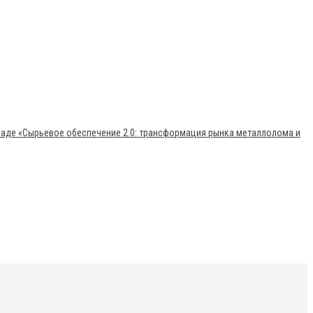
раде «Сырьевое обеспечение 2.0: трансформация рынка металлолома и