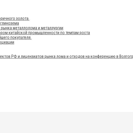
ричного золота.
 глинозема
е рынка металлолома и металлургии
ором китайской промышленности по темпам роста
шего покупателя.
социации
ектов РФ и лицензиатов рынка лома и отходов на конференцию в Волгог