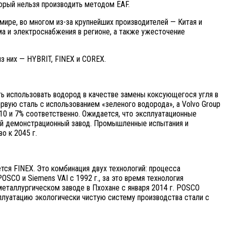
торый нельзя производить методом EAF.
ире, во многом из-за крупнейших производителей — Китая и
а и электроснабжения в регионе, а также ужесточение
з них — HYBRIT, FINEX и COREX.
ть использовать водород в качестве замены коксующегося угля в
рвую сталь с использованием «зеленого водорода», а Volvo Group
10 и 7% соответственно. Ожидается, что эксплуатационные
вый демонстрационный завод. Промышленные испытания и
о к 2045 г.
ся FINEX. Это комбинация двух технологий: процесса
CO и Siemens VAI с 1992 г., за это время технология
металлургическом заводе в Пхохане c января 2014 г. POSCO
плуатацию экологически чистую систему производства стали с