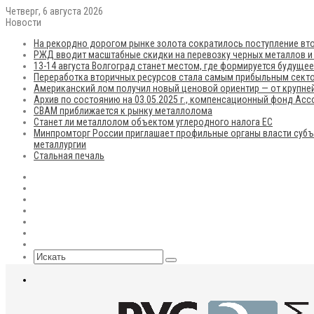
Четверг, 6 августа 2026
Новости
На рекордно дорогом рынке золота сократилось поступление вто
РЖД вводит масштабные скидки на перевозку черных металлов и
13-14 августа Волгоград станет местом, где формируется будуще
Переработка вторичных ресурсов стала самым прибыльным сект
Американский лом получил новый ценовой ориентир — от крупней
Архив по состоянию на 03.05.2025 г., компенсационный фонд Ас
CBAM приближается к рынку металлолома
Станет ли металлолом объектом углеродного налога ЕС
Минпромторг России приглашает профильные органы власти субъ
металлургии
Стальная печаль
RSS
Flickr
vk.com
Telegram
Max
EN
Sidebar
Искать
Меню