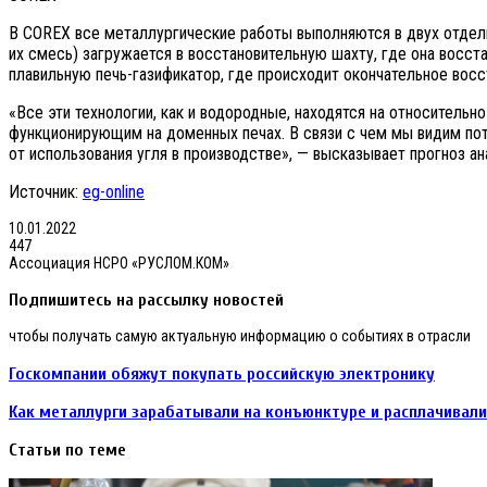
В COREX все металлургические работы выполняются в двух отдель
их смесь) загружается в восстановительную шахту, где она восст
плавильную печь-газификатор, где происходит окончательное восст
«Все эти технологии, как и водородные, находятся на относитель
функционирующим на доменных печах. В связи с чем мы видим пот
от использования угля в производстве», — высказывает прогноз а
Источник:
eg-online
10.01.2022
447
Ассоциация НСРО «РУСЛОМ.КОМ»
Подпишитесь на рассылку новостей
чтобы получать самую актуальную информацию о событиях в отрасли
Госкомпании обяжут покупать российскую электронику
Как металлурги зарабатывали на конъюнктуре и расплачивали
Статьи по теме