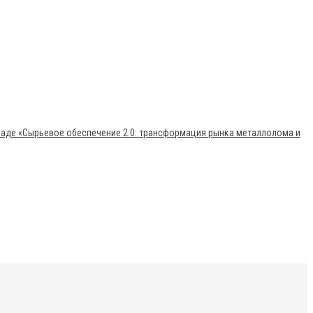
раде «Сырьевое обеспечение 2.0: трансформация рынка металлолома и