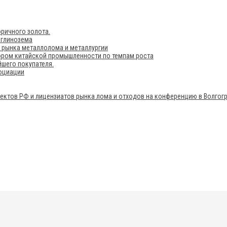
ричного золота.
 глинозема
е рынка металлолома и металлургии
ором китайской промышленности по темпам роста
шего покупателя.
социации
ектов РФ и лицензиатов рынка лома и отходов на конференцию в Волгог