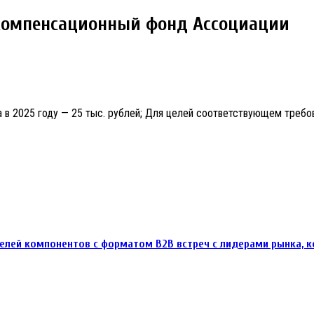
, компенсационный фонд Ассоциации
та в 2025 году — 25 тыс. рублей; Для целей соответствующем требов
лей компонентов с форматом В2В встреч с лидерами рынка, ко