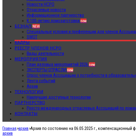
Новости НСРО
Отраслевые новости
Информационное партнерство
К 100-летию ломозаготовки
new
БЕЗНАЛ
NEW
Специальные условия и преференции для членов Ассоц
SWOT
КАДРЫ
РЕЕСТР ЧЛЕНОВ НСРО
Виды деятельности
МЕРОПРИЯТИЯ
План деловых мероприятий 2026
new
ЭКСПЕРТЫ ОТРАСЛИ
new
Опрос членов Ассоциации о потребности в образователь
Лента событий
Архив
ТЕХНОЛОГИИ
Наилучшие доступные технологии
ПАРТНЕРСТВО
Реестр международных отраслевых Ассоциаций по ломам
КОНТАКТЫ
Главная
>
архив
>
Архив по состоянию на 06.05.2025 г., компенсационный
архив