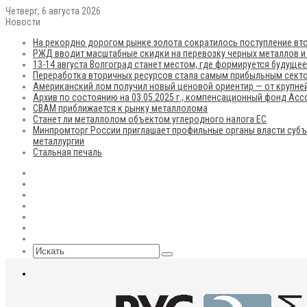
Четверг, 6 августа 2026
Новости
На рекордно дорогом рынке золота сократилось поступление вто
РЖД вводит масштабные скидки на перевозку черных металлов и
13-14 августа Волгоград станет местом, где формируется будуще
Переработка вторичных ресурсов стала самым прибыльным сект
Американский лом получил новый ценовой ориентир — от крупней
Архив по состоянию на 03.05.2025 г., компенсационный фонд Ас
CBAM приближается к рынку металлолома
Станет ли металлолом объектом углеродного налога ЕС
Минпромторг России приглашает профильные органы власти субъ
металлургии
Стальная печаль
RSS
Flickr
vk.com
Telegram
Max
EN
Sidebar
Искать
Меню