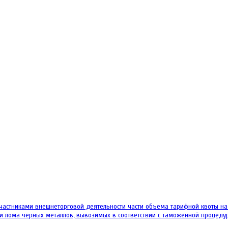
стниками внешнеторговой деятельности части объема тарифной квоты на в
и лома черных металлов, вывозимых в соответствии с таможенной процедур