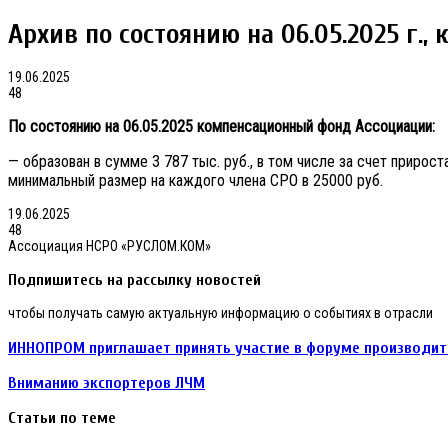
Архив по состоянию на 06.05.2025 г.
19.06.2025
48
По состоянию на 06.05.2025 компенсационный фонд Ассоциации:
— образован в сумме 3 787 тыс. руб., в том числе за счет прирос
минимальный размер на каждого члена СРО в 25000 руб.
19.06.2025
48
Ассоциация НСРО «РУСЛОМ.КОМ»
Подпишитесь на рассылку новостей
чтобы получать самую актуальную информацию о событиях в отрасли
ИННОПРОМ
ИННОПРОМ приглашает принять участие в форуме производите
приглашает
принять
Вниманию
Вниманию экспортеров ЛЧМ
участие
экспортеров
в
ЛЧМ
Статьи по теме
форуме
производителей