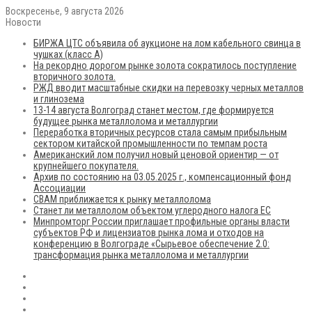
Воскресенье, 9 августа 2026
Новости
БИРЖА ЦТС объявила об аукционе на лом кабельного свинца в
чушках (класс А)
На рекордно дорогом рынке золота сократилось поступление
вторичного золота.
РЖД вводит масштабные скидки на перевозку черных металлов
и глинозема
13-14 августа Волгоград станет местом, где формируется
будущее рынка металлолома и металлургии
Переработка вторичных ресурсов стала самым прибыльным
сектором китайской промышленности по темпам роста
Американский лом получил новый ценовой ориентир — от
крупнейшего покупателя.
Архив по состоянию на 03.05.2025 г., компенсационный фонд
Ассоциации
CBAM приближается к рынку металлолома
Станет ли металлолом объектом углеродного налога ЕС
Минпромторг России приглашает профильные органы власти
субъектов РФ и лицензиатов рынка лома и отходов на
конференцию в Волгограде «Сырьевое обеспечение 2.0:
трансформация рынка металлолома и металлургии
RSS
Flickr
vk.com
Telegram