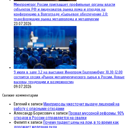
Минпромторг России приглашает профильные органы власти
субъектов РФ и лицензиатов рынка лома и отходов на
конференцию в Волгограде «Сырьевое обеспечение 2.0:
трансформация рынка металлолома и металлургии
23.07.2026
9 июля в зале 3.2 на выставке Иннопром Екатеринбург 10.30-12.00
состоится сессия «Рынок металлургического сырья в России. Новые
вызовы, тенденции и возможности»
09.07.2026
Свежие комментарии
Евгений
к записи
Минприроды ужесточит выдачу лицензий на
работу с опасными отходами
Александр Борисович
к записи
Провал мусорной реформы: 90%
отходов в России отправляется на свалки
Филипп
к записи
Почему падают цены на лом, в то время как
дорожает железная руда