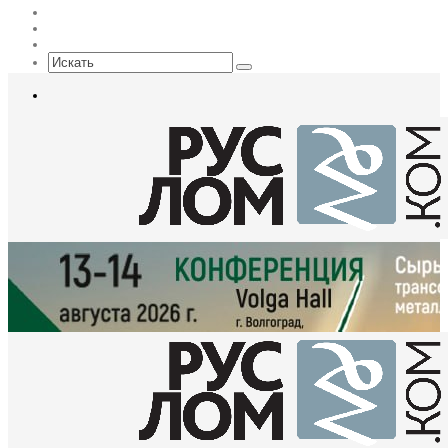
Max
EN
Sidebar
Искать
Меню