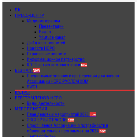
ЛК
ПРЕСС-ЦЕНТР
Медиаматериалы
Презентации
Видео
Youtube канал
Дайджест новостей
Новости НСРО
Отраслевые новости
Информационное партнерство
К 100-летию ломозаготовки
new
БЕЗНАЛ
NEW
Специальные условия и преференции для членов
Ассоциации НСРО РУСЛОМ.КОМ
SWOT
КАДРЫ
РЕЕСТР ЧЛЕНОВ НСРО
Виды деятельности
МЕРОПРИЯТИЯ
План деловых мероприятий 2026
new
ЭКСПЕРТЫ ОТРАСЛИ
new
Опрос членов Ассоциации о потребности в
образовательных программах на 2024
new
Лента событий