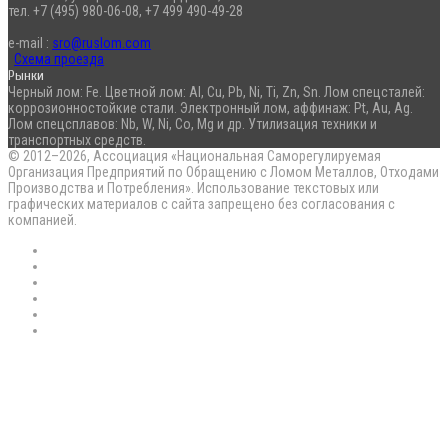
тел. +7 (495) 980-06-08, +7 499 490-49-28
e-mail :
sro@ruslom.com
Схема проезда
Рынки
Черный лом: Fe. Цветной лом: Al, Cu, Pb, Ni, Ti, Zn, Sn. Лом спецсталей:
коррозионностойкие стали. Электронный лом, аффинаж: Pt, Au, Ag.
Лом спецсплавов: Nb, W, Ni, Co, Mg и др. Утилизация техники и
транспортных средств.
© 2012–2026, Ассоциация «Национальная Саморегулируемая
Организация Предприятий по Обращению с Ломом Металлов, Отходами
Производства и Потребления». Использование текстовых или
графических материалов с сайта запрещено без согласования с
компанией.
RSS
Flickr
vk.com
Telegram
Max
EN
Back
to
top
button