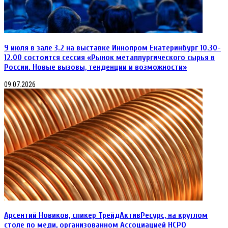
производство,
рынок
и
дистрибуция»,
организатором
которой
9 июля в зале 3.2 на выставке Иннопром Екатеринбург 10.30-
выступает
12.00 состоится сессия «Рынок металлургического сырья в
журнал
России. Новые вызовы, тенденции и возможности»
«Металлоснабжение
и
09.07.2026
сбыт
Арсентий Новиков, спикер ТрейдАктивРесурс, на круглом
столе по меди, организованном Ассоциацией НСРО