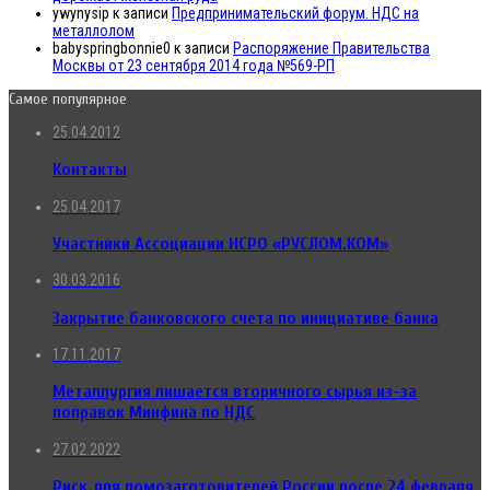
ywynysip
к записи
Предпринимательский форум. НДС на
металлолом
babyspringbonnie0
к записи
Распоряжение Правительства
Москвы от 23 сентября 2014 года №569-РП
Самое популярное
25.04.2012
Контакты
25.04.2017
Участники Ассоциации НСРО «РУСЛОМ.КОМ»
30.03.2016
Закрытие банковского счета по инициативе банка
17.11.2017
Металлургия лишается вторичного сырья из-за
поправок Минфина по НДС
27.02.2022
Риск для ломозаготовителей России после 24 февраля