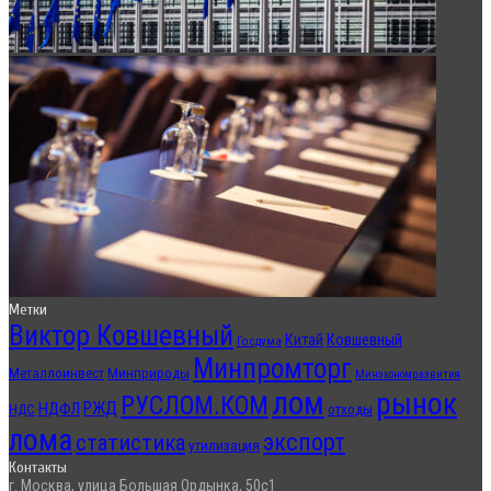
Метки
Виктор Ковшевный
Китай
Ковшевный
Госдума
Минпромторг
Металлоинвест
Минприроды
Минэкономразвития
лом
рынок
РУСЛОМ.КОМ
РЖД
НДФЛ
отходы
НДС
лома
экспорт
статистика
утилизация
Контакты
г. Москва, улица Большая Ордынка, 50с1