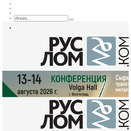
Max
EN
Sidebar
Искать
Меню