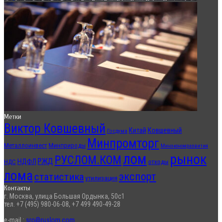
Метки
Виктор Ковшевный
Китай
Ковшевный
Госдума
Минпромторг
Металлоинвест
Минприроды
Минэкономразвития
лом
рынок
РУСЛОМ.КОМ
РЖД
НДФЛ
отходы
НДС
лома
экспорт
статистика
утилизация
Контакты
г. Москва, улица Большая Ордынка, 50с1
тел. +7 (495) 980-06-08, +7 499 490-49-28
e-mail :
sro@ruslom.com