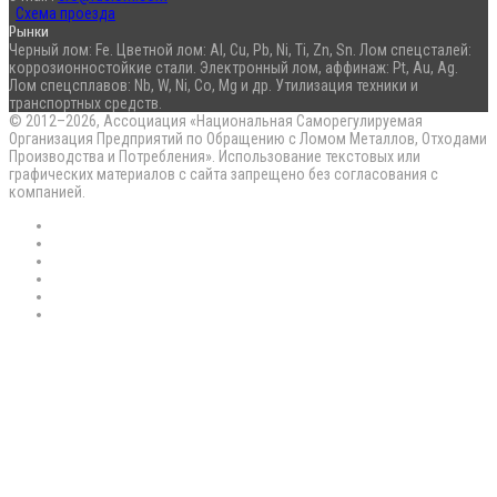
Схема проезда
Рынки
Черный лом: Fe. Цветной лом: Al, Cu, Pb, Ni, Ti, Zn, Sn. Лом спецсталей:
коррозионностойкие стали. Электронный лом, аффинаж: Pt, Au, Ag.
Лом спецсплавов: Nb, W, Ni, Co, Mg и др. Утилизация техники и
транспортных средств.
© 2012–2026, Ассоциация «Национальная Саморегулируемая
Организация Предприятий по Обращению с Ломом Металлов, Отходами
Производства и Потребления». Использование текстовых или
графических материалов с сайта запрещено без согласования с
компанией.
RSS
Flickr
vk.com
Telegram
Max
EN
Back
to
top
button