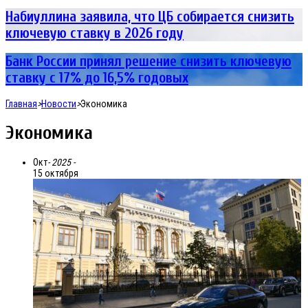
Набиуллина заявила, что ЦБ собирается снизить
ключевую ставку в 2026 году
Банк России принял решение снизить ключевую
ставку с 17% до 16,5% годовых
Главная
>
Новости
>
Экономика
Экономика
Окт
- 2025 -
15 октября