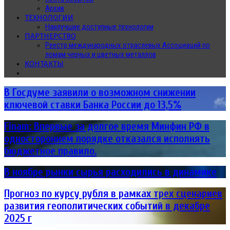
Архив
ТЕХНОЛОГИИ
Наилучшие доступные технологии
ПАРТНЕРСТВО
Реестр международных отраслевых Ассоциаций по
ломам черных и цветных металлов
КОНТАКТЫ
В Госдуме заявили о возможном снижении
ключевой ставки Банка России до 13,5%
Finam: Впервые за долгое время Минфин РФ в
одностороннем порядке отказался исполнять
бюджетное правило.
В ноябре рынки сырья расходились в динамике
Прогноз по курсу рубля в рамках трех сценариев
развития геополитических событий в декабре
2025 г