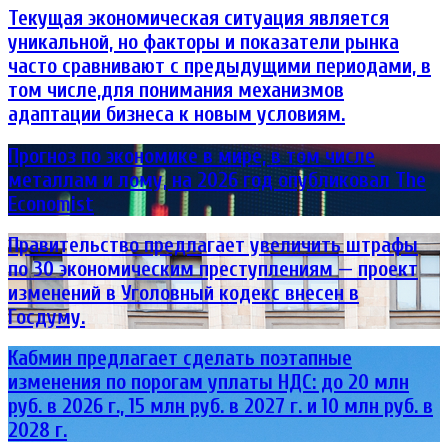
Текущая экономическая ситуация является
уникальной, но факторы и показатели рынка
часто сравнивают с предыдущими периодами, в
том числе,для понимания механизмов
адаптации бизнеса к новым условиям.
Прогноз по экономике в мире, в том числе
металлам и лому, на 2026 год опубликовал The
Economist
Правительство предлагает увеличить штрафы
по 30 экономическим преступлениям — проект
изменений в Уголовный кодекс внесен в
Госдуму.
Кабмин предлагает сделать поэтапные
изменения по порогам уплаты НДС: до 20 млн
руб. в 2026 г., 15 млн руб. в 2027 г. и 10 млн руб. в
2028 г.