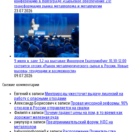
конференцию в Волгограде «Сырьевое обеспечение 2.0:
трансформация рынка металлолома и металлургии
23.07.2026
9 июля в зале 3.2 на выставке Иннопром Екатеринбург 10.30-12.00
состоится сессия «Рынок металлургического сырья в России. Новые
вызовы, тенденции и возможности»
09.07.2026
Свежие комментарии
Евгений
к записи
Минприроды ужесточит выдачу лицензий на
работу с опасными отходами
Александр Борисович
к записи
Провал мусорной реформы: 90%
отходов в России отправляется на свалки
Филипп
к записи
Почему падают цены на лом, в то время как
дорожает железная руда
ywynysip
к записи
Предпринимательский форум. НДС на
металлолом
babyspringbonnie0
к записи
Распоряжение Правительства