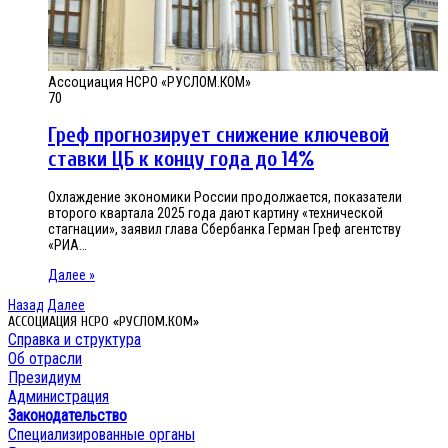
Ассоциация НСРО «РУСЛОМ.КОМ»
70
Греф прогнозирует снижение ключевой
ставки ЦБ к концу года до 14%
Охлаждение экономики России продолжается, показатели
второго квартала 2025 года дают картину «технической
стагнации», заявил глава Сбербанка Герман Греф агентству
«РИА…
Далее »
Назад
Далее
АССОЦИАЦИЯ НСРО «РУСЛОМ.КОМ»
Справка и структура
Об отрасли
Президиум
Администрация
Законодательство
Специализированные органы