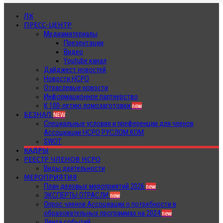
ЛК
ПРЕСС-ЦЕНТР
Медиаматериалы
Презентации
Видео
Youtube канал
Дайджест новостей
Новости НСРО
Отраслевые новости
Информационное партнерство
К 100-летию ломозаготовки
new
БЕЗНАЛ
NEW
Специальные условия и преференции для членов
Ассоциации НСРО РУСЛОМ.КОМ
SWOT
КАДРЫ
РЕЕСТР ЧЛЕНОВ НСРО
Виды деятельности
МЕРОПРИЯТИЯ
План деловых мероприятий 2026
new
ЭКСПЕРТЫ ОТРАСЛИ
new
Опрос членов Ассоциации о потребности в
образовательных программах на 2024
new
Лента событий