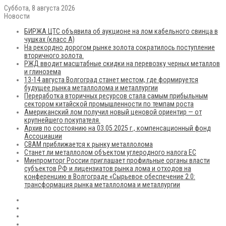
Суббота, 8 августа 2026
Новости
БИРЖА ЦТС объявила об аукционе на лом кабельного свинца в
чушках (класс А)
На рекордно дорогом рынке золота сократилось поступление
вторичного золота.
РЖД вводит масштабные скидки на перевозку черных металлов
и глинозема
13-14 августа Волгоград станет местом, где формируется
будущее рынка металлолома и металлургии
Переработка вторичных ресурсов стала самым прибыльным
сектором китайской промышленности по темпам роста
Американский лом получил новый ценовой ориентир — от
крупнейшего покупателя.
Архив по состоянию на 03.05.2025 г., компенсационный фонд
Ассоциации
CBAM приближается к рынку металлолома
Станет ли металлолом объектом углеродного налога ЕС
Минпромторг России приглашает профильные органы власти
субъектов РФ и лицензиатов рынка лома и отходов на
конференцию в Волгограде «Сырьевое обеспечение 2.0:
трансформация рынка металлолома и металлургии
RSS
Flickr
vk.com
Telegram