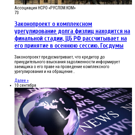
Ассоциация НСРО «РУСЛОМ.КОМ»
73
Законопроект о комплексном
урегулирование долга физлиц находится на
финальной стадии, ЦБ РФ рассчитывает на
его принятие в осеннюю сессию. Госдумы
Законопроект предусматривает, что кредитор до
принудительного взыскания задолженности информирует
заемщика о его праве на проведение комплексного
урегулирования и на обращение…
Далее »
10 сентября