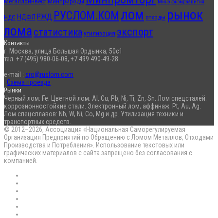
Металлоинвест
Минприроды
Минэкономразвития
лом
рынок
РУСЛОМ.КОМ
РЖД
НДФЛ
отходы
НДС
лома
экспорт
статистика
утилизация
Контакты
г. Москва, улица Большая Ордынка, 50с1
тел. +7 (495) 980-06-08, +7 499 490-49-28
e-mail :
sro@ruslom.com
Схема проезда
Рынки
Черный лом: Fe. Цветной лом: Al, Cu, Pb, Ni, Ti, Zn, Sn. Лом спецсталей:
коррозионностойкие стали. Электронный лом, аффинаж: Pt, Au, Ag.
Лом спецсплавов: Nb, W, Ni, Co, Mg и др. Утилизация техники и
транспортных средств.
© 2012–2026, Ассоциация «Национальная Саморегулируемая
Организация Предприятий по Обращению с Ломом Металлов, Отходами
Производства и Потребления». Использование текстовых или
графических материалов с сайта запрещено без согласования с
компанией.
RSS
Flickr
vk.com
Telegram
Max
EN