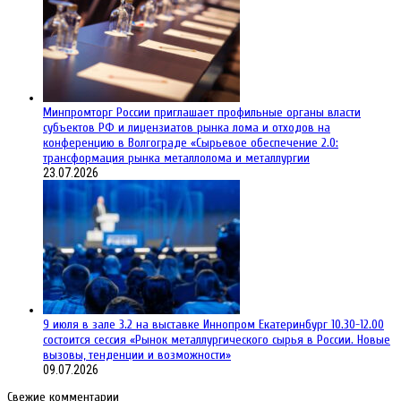
Минпромторг России приглашает профильные органы власти
субъектов РФ и лицензиатов рынка лома и отходов на
конференцию в Волгограде «Сырьевое обеспечение 2.0:
трансформация рынка металлолома и металлургии
23.07.2026
9 июля в зале 3.2 на выставке Иннопром Екатеринбург 10.30-12.00
состоится сессия «Рынок металлургического сырья в России. Новые
вызовы, тенденции и возможности»
09.07.2026
Свежие комментарии