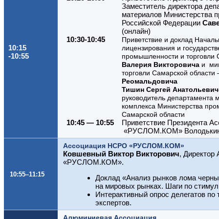
Заместитель директора деп
материалов Министерства п
Российской Федерации
Сав
(онлайн)
10:30-10:45
Приветствие и доклад Начал
10:15
лицензирования и государств
-10:55
промышленности и торговли 
Валерия Викторовича
и
мин
торговли Самарской области
Реомальдовича
Тишин Сергей Анатольевич
руководитель департамента 
комплекса Министерства про
Самарской области
10:45 — 10:55
Приветствие Президента А
«РУСЛОМ.КОМ» Володькин
Ассоциация НСРО «РУСЛОМ.КОМ»
Ковшевный Виктор Викторович
, Директор
«РУСЛОМ.КОМ».
10:55–11:15
Доклад «Анализ рынков лома черны
на мировых рынках. Шаги по стиму
Интерактивный опрос делегатов по 
экспертов.
Алюминиевая Ассоциация