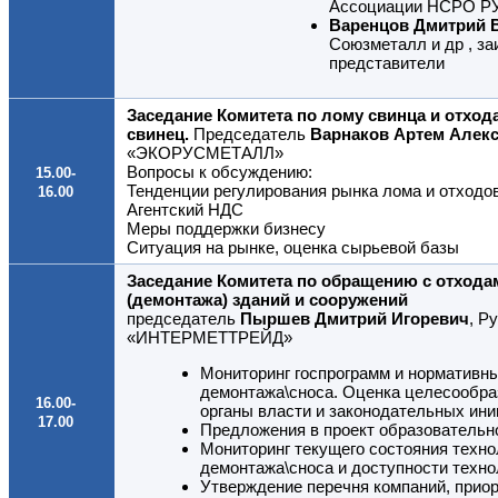
Ассоциации НСРО 
Варенцов Дмитрий 
Союзметалл и др , з
представители
Заседание Комитета по лому свинца и отхо
свинец.
Председатель
Варнаков Артем Алек
«ЭКОРУСМЕТАЛЛ»
Вопросы к обсуждению:
15.00-
Тенденции регулирования рынка лома и отходо
16.00
Агентский НДС
Меры поддержки бизнесу
Ситуация на рынке, оценка сырьевой базы
Заседание Комитета по обращению с отходам
(демонтажа) зданий и сооружений
председатель
Пыршев Дмитрий Игоревич
, Р
«ИНТЕРМЕТТРЕЙД»
Мониторинг госпрограмм и нормативны
демонтажа\сноса. Оценка целесообра
16.00-
органы власти и законодательных ини
17.00
Предложения в проект образовательно
Мониторинг текущего состояния техно
демонтажа\сноса и доступности техно
Утверждение перечня компаний, приор