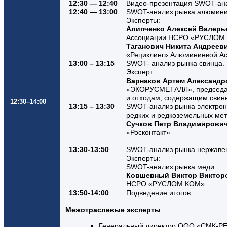
12:30 — 12:40
Видео-презентация SWOT-ана
12:40 — 13:00
SWOT-анализ рынка алюмин
Эксперты:
Алипченко Алексей Валерь
Ассоциации НСРО «РУСЛОМ
Таганович Никита Андреев
«Рециклинг» Алюминиевой А
13:00 – 13:15
SWOT- анализ рынка свинца.
Эксперт:
Варнаков Артем Александр
«ЭКОРУСМЕТАЛЛ», председат
и отходам, содержащим сви
12:30–14:00
13:15 – 13:30
SWOT-анализ рынка электрон
редких и редкоземельных мет
Сучков Петр Владимирови
«Росконтакт»
13:30-13:50
SWOT-анализ рынка нержаве
Эксперты:
SWOT-анализ рынка меди.
Ковшевный Виктор Виктор
НСРО «РУСЛОМ.КОМ».
13:50-14:00
Подведение итогов
Межотраслевые эксперты
:
Генеральный директор ООО «СМК-