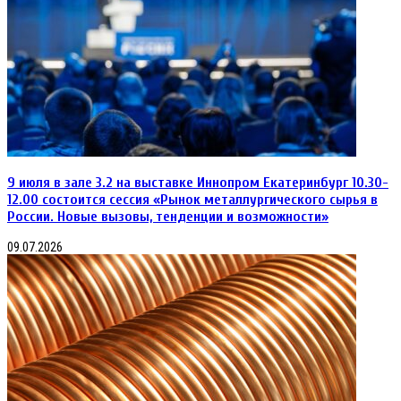
«Жигулевский
лом.
Рециклинг
цветных
металлов»
9 июля в зале 3.2 на выставке Иннопром Екатеринбург 10.30-
12.00 состоится сессия «Рынок металлургического сырья в
России. Новые вызовы, тенденции и возможности»
09.07.2026