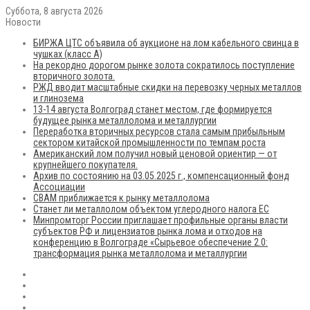
Суббота, 8 августа 2026
Новости
БИРЖА ЦТС объявила об аукционе на лом кабельного свинца в
чушках (класс А)
На рекордно дорогом рынке золота сократилось поступление
вторичного золота.
РЖД вводит масштабные скидки на перевозку черных металлов
и глинозема
13-14 августа Волгоград станет местом, где формируется
будущее рынка металлолома и металлургии
Переработка вторичных ресурсов стала самым прибыльным
сектором китайской промышленности по темпам роста
Американский лом получил новый ценовой ориентир — от
крупнейшего покупателя.
Архив по состоянию на 03.05.2025 г., компенсационный фонд
Ассоциации
CBAM приближается к рынку металлолома
Станет ли металлолом объектом углеродного налога ЕС
Минпромторг России приглашает профильные органы власти
субъектов РФ и лицензиатов рынка лома и отходов на
конференцию в Волгограде «Сырьевое обеспечение 2.0:
трансформация рынка металлолома и металлургии
RSS
Flickr
vk.com
Telegram