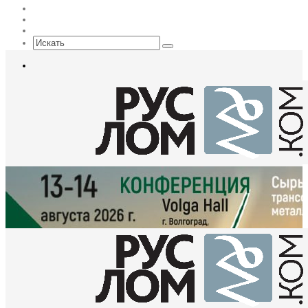
Max
EN
Sidebar
Искать
Меню