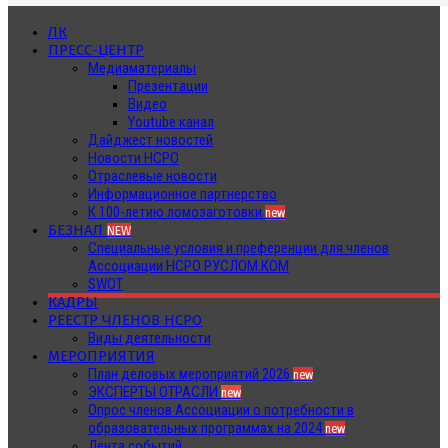
ЛК
ПРЕСС-ЦЕНТР
Медиаматериалы
Презентации
Видео
Youtube канал
Дайджест новостей
Новости НСРО
Отраслевые новости
Информационное партнерство
К 100-летию ломозаготовки
new
БЕЗНАЛ
NEW
Специальные условия и преференции для членов
Ассоциации НСРО РУСЛОМ.КОМ
SWOT
КАДРЫ
РЕЕСТР ЧЛЕНОВ НСРО
Виды деятельности
МЕРОПРИЯТИЯ
План деловых мероприятий 2026
new
ЭКСПЕРТЫ ОТРАСЛИ
new
Опрос членов Ассоциации о потребности в
образовательных программах на 2024
new
Лента событий