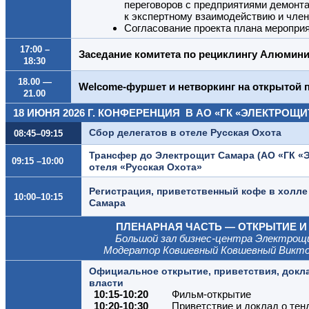
переговоров с предприятиями демонт
к экспертному взаимодействию и чле
Согласование проекта плана мероприя
17:00 –
Заседание комитета по рециклингу Алюмин
18:30
18.00 —
Welcome-фуршет и нетворкинг на открытой
21.00
18 ИЮНЯ 2026 Г. КОНФЕРЕНЦИЯ В АО «ГК «ЭЛЕКТРОЩ
Сбор делегатов в отеле Русская Охота
08:45–09:15
Трансфер до Электрощит Самара (АО «ГК «
09:15 –10:00
отеля «Русская Охота»
Регистрация, приветственный кофе в холле
10:00–10:15
Самара
ПЛЕНАРНАЯ ЧАСТЬ — ОТКРЫТИЕ 
Большой зал бизнес-центра Электро
Модератор Ковшевный Ковшевный Викто
Официальное открытие, приветствия, докл
власти
10:15-10:20
Фильм-открытие
10:20-10:30
Приветствие и доклад о тен