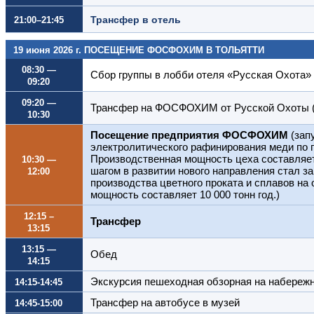
Трансфер в отель
21:00–21:45
19 июня 2026 г. ПОСЕЩЕНИЕ ФОСФОХИМ В ТОЛЬЯТТИ
08:30 —
Сбор группы в лобби отеля «Русская Охота»
09:20
09:20 —
Трансфер на ФОСФОХИМ от Русской Охоты (
10:30
Посещение предприятия ФОСФОХИМ
(зап
электролитического рафинирования меди по 
Производственная мощность цеха составляет
10:30 —
шагом в развитии нового направления стал за
12:00
производства цветного проката и сплавов на
мощность составляет 10 000 тонн год.)
12:15 –
Трансфер
13:15
13:15 —
Обед
14:15
Экскурсия пешеходная обзорная на набереж
14:15-14:45
Трансфер на автобусе в музей
14:45-15:00