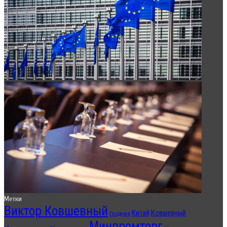
Метки
Виктор Ковшевный
Китай
Ковшевный
Госдума
Минпромторг