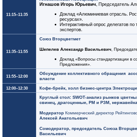
Игнашов Игорь Юрьевич
, Председатель А
Доклад «Алюминиевая отрасль. Рос
11:15–11:35
ресурсах».
Интерактивный опрос делегатов по 
экспертов.
Союз Вторцветмет
Шепелев Александр Васильевич
, Председат
11:35–11:55
Доклад «Вопросы стандартизации в с
Предложения».
Обсуждение коллективного обращения асс
11:55–12:00
власти
Кофе-брейк, холл бизнес-центра Электрощи
12:00–12:30
Круглый стол: SWOT-анализ рынков цветны
свинец, драгоценные, РМ и РЗМ, нержавейка
Модератор
Коммерческий директор Рейтингов
Алексей Анатольевич
Сомодератор, председатель Союза Вторцв
Васильевич