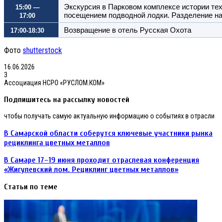
Экскурсия в Парковом комплексе истории техн
15:00 —
посещением подводной лодки. Разделение на
17:00
Возвращение в отель Русская Охота
17:00-18:30
Фото
shutterstock
16.06.2026
3
Ассоциация НСРО «РУСЛОМ.КОМ»
Подпишитесь на рассылку новостей
чтобы получать самую актуальную информацию о событиях в отрасли
В
В Самарской области соберутся ключевые участники рынка
Самарской
рециклинга цветных металлов
области
соберутся
В
В Самаре 17–19 июня проходит отраслевая конференция
ключевые
Самаре
«Жигулевский лом. Рециклинг цветных металлов»
участники
17–
рынка
19
Статьи по теме
рециклинга
июня
цветных
проходит
металлов
отраслевая
конференция