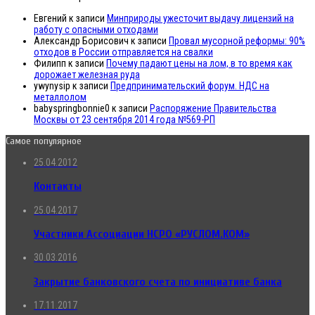
Евгений
к записи
Минприроды ужесточит выдачу лицензий на
работу с опасными отходами
Александр Борисович
к записи
Провал мусорной реформы: 90%
отходов в России отправляется на свалки
Филипп
к записи
Почему падают цены на лом, в то время как
дорожает железная руда
ywynysip
к записи
Предпринимательский форум. НДС на
металлолом
babyspringbonnie0
к записи
Распоряжение Правительства
Москвы от 23 сентября 2014 года №569-РП
Самое популярное
25.04.2012
Контакты
25.04.2017
Участники Ассоциации НСРО «РУСЛОМ.КОМ»
30.03.2016
Закрытие банковского счета по инициативе банка
17.11.2017