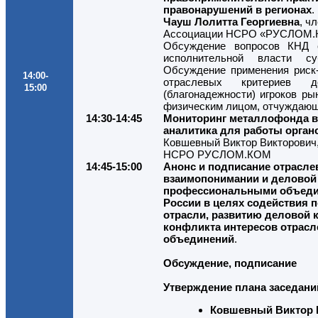
правонарушений в регионах
.
Чауш Лолитта Георгиевна
, ч
Ассоциации НСРО «РУСЛОМ
Обсуждение вопросов КНД с
исполнительной власти с
Обсуждение применения риск-
14:00-
отраслевых критериев до
15:00
(благонадежности) игроков ры
физическим лицом, отчуждающ
14:30-14:45
Мониторинг металлофонда в 
аналитика для работы органо
Ковшевный Виктор Викторович
НСРО РУСЛОМ.КОМ
14:45-15:00
Анонс и подписание отрасле
взаимопонимании и деловой 
профессиональными объеди
России в целях содействия
отрасли, развитию деловой
конфликта интересов отрасл
объединений
.
Обсуждение, подписание
Утверждение плана заседани
Ковшевный Виктор 