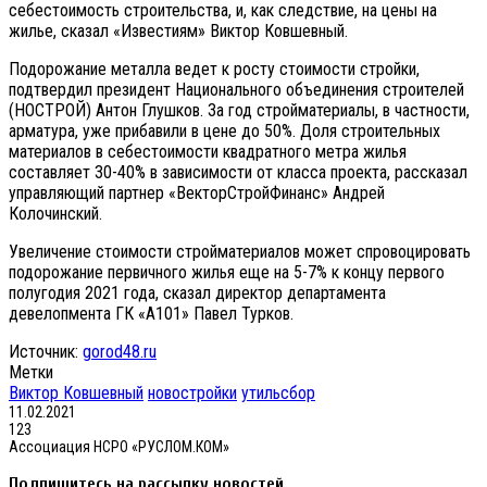
себестоимость строительства, и, как следствие, на цены на
жилье, сказал «Известиям» Виктор Ковшевный.
Подорожание металла ведет к росту стоимости стройки,
подтвердил президент Национального объединения строителей
(НОСТРОЙ) Антон Глушков. За год стройматериалы, в частности,
арматура, уже прибавили в цене до 50%. Доля строительных
материалов в себестоимости квадратного метра жилья
составляет 30-40% в зависимости от класса проекта, рассказал
управляющий партнер «ВекторСтройФинанс» Андрей
Колочинский.
Увеличение стоимости стройматериалов может спровоцировать
подорожание первичного жилья еще на 5-7% к концу первого
полугодия 2021 года, сказал директор департамента
девелопмента ГК «А101» Павел Турков.
Источник:
gorod48.ru
Метки
Виктор Ковшевный
новостройки
утильсбор
11.02.2021
123
Ассоциация НСРО «РУСЛОМ.КОМ»
Подпишитесь на рассылку новостей