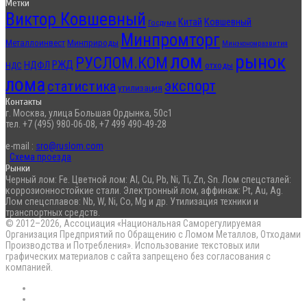
Метки
Виктор Ковшевный
Китай
Ковшевный
Госдума
Минпромторг
Металлоинвест
Минприроды
Минэкономразвития
лом
рынок
РУСЛОМ.КОМ
РЖД
НДФЛ
отходы
НДС
лома
экспорт
статистика
утилизация
Контакты
г. Москва, улица Большая Ордынка, 50с1
тел. +7 (495) 980-06-08, +7 499 490-49-28
e-mail :
sro@ruslom.com
Схема проезда
Рынки
Черный лом: Fe. Цветной лом: Al, Cu, Pb, Ni, Ti, Zn, Sn. Лом спецсталей:
коррозионностойкие стали. Электронный лом, аффинаж: Pt, Au, Ag.
Лом спецсплавов: Nb, W, Ni, Co, Mg и др. Утилизация техники и
транспортных средств.
© 2012–2026, Ассоциация «Национальная Саморегулируемая
Организация Предприятий по Обращению с Ломом Металлов, Отходами
Производства и Потребления». Использование текстовых или
графических материалов с сайта запрещено без согласования с
компанией.
RSS
Flickr