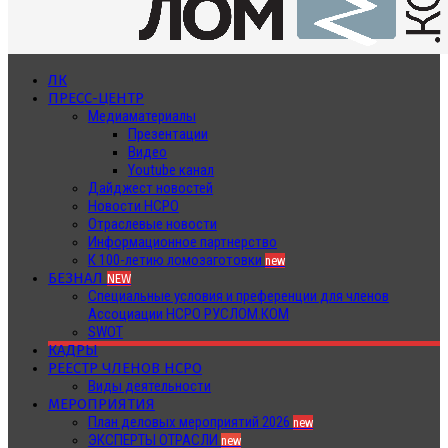
ЛК
ПРЕСС-ЦЕНТР
Медиаматериалы
Презентации
Видео
Youtube канал
Дайджест новостей
Новости НСРО
Отраслевые новости
Информационное партнерство
К 100-летию ломозаготовки
new
БЕЗНАЛ
NEW
Специальные условия и преференции для членов
Ассоциации НСРО РУСЛОМ.КОМ
SWOT
КАДРЫ
РЕЕСТР ЧЛЕНОВ НСРО
Виды деятельности
МЕРОПРИЯТИЯ
План деловых мероприятий 2026
new
ЭКСПЕРТЫ ОТРАСЛИ
new