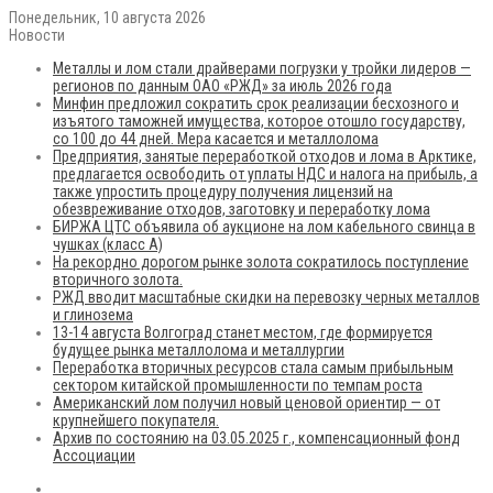
Понедельник, 10 августа 2026
Новости
Металлы и лом стали драйверами погрузки у тройки лидеров —
регионов по данным ОАО «РЖД» за июль 2026 года
Минфин предложил сократить срок реализации бесхозного и
изъятого таможней имущества, которое отошло государству,
со 100 до 44 дней. Мера касается и металлолома
Предприятия, занятые переработкой отходов и лома в Арктике,
предлагается освободить от уплаты НДС и налога на прибыль, а
также упростить процедуру получения лицензий на
обезвреживание отходов, заготовку и переработку лома
БИРЖА ЦТС объявила об аукционе на лом кабельного свинца в
чушках (класс А)
На рекордно дорогом рынке золота сократилось поступление
вторичного золота.
РЖД вводит масштабные скидки на перевозку черных металлов
и глинозема
13-14 августа Волгоград станет местом, где формируется
будущее рынка металлолома и металлургии
Переработка вторичных ресурсов стала самым прибыльным
сектором китайской промышленности по темпам роста
Американский лом получил новый ценовой ориентир — от
крупнейшего покупателя.
Архив по состоянию на 03.05.2025 г., компенсационный фонд
Ассоциации
RSS