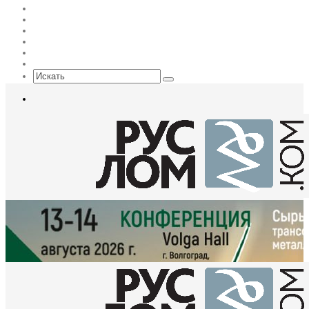
Flickr
vk.com
Telegram
Max
EN
Sidebar
Искать
Меню