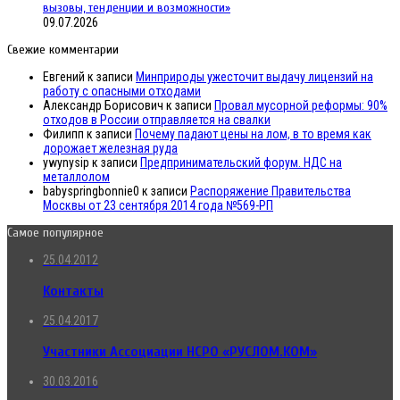
вызовы, тенденции и возможности»
09.07.2026
Свежие комментарии
Евгений
к записи
Минприроды ужесточит выдачу лицензий на
работу с опасными отходами
Александр Борисович
к записи
Провал мусорной реформы: 90%
отходов в России отправляется на свалки
Филипп
к записи
Почему падают цены на лом, в то время как
дорожает железная руда
ywynysip
к записи
Предпринимательский форум. НДС на
металлолом
babyspringbonnie0
к записи
Распоряжение Правительства
Москвы от 23 сентября 2014 года №569-РП
Самое популярное
25.04.2012
Контакты
25.04.2017
Участники Ассоциации НСРО «РУСЛОМ.КОМ»
30.03.2016