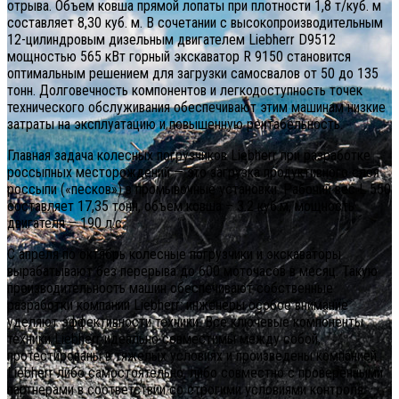
отрыва. Объем ковша прямой лопаты при плотности 1,8 т/куб. м
составляет 8,30 куб. м. В сочетании с высокопроизводительным
12-цилиндровым дизельным двигателем Liebherr D9512
мощностью 565 кВт горный экскаватор R 9150 становится
оптимальным решением для загрузки самосвалов от 50 до 135
тонн. Долговечность компонентов и легкодоступность точек
технического обслуживания обеспечивают этим машинам низкие
затраты на эксплуатацию и повышенную рентабельность.
Главная задача колесных погрузчиков Liebherr при разработке
россыпных месторождений — это загрузка продуктивного слоя
россыпи («песков») в промывочные установки. Рабочий вес L 550
составляет 17,35 тонн, объем ковша – 3.2 куб.м, мощность
двигателя – 190 л.с.
С апреля по октябрь колесные погрузчики и экскаваторы
вырабатывают без перерыва до 600 моточасов в месяц. Такую
производительность машин обеспечивают собственные
разработки компании Liebherr: инженеры особое внимание
уделяют эффективности техники. Все ключевые компоненты
техники Liebherr идеально совместимы между собой,
протестированы в тяжелых условиях и произведены компанией
Liebherr либо самостоятельно, либо совместно с проверенными
партнерами в соответствии со строгими условиями контроля