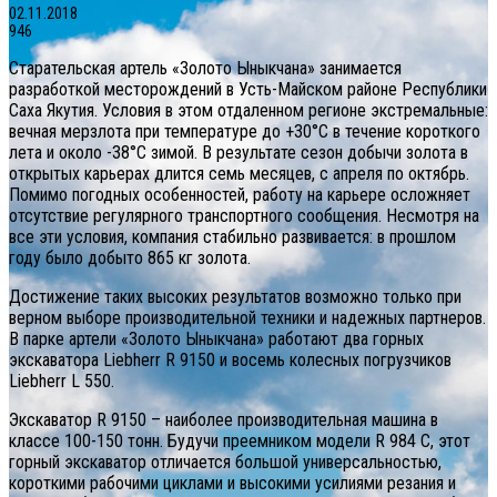
02.11.2018
946
Старательская артель «Золото Ыныкчана» занимается
разработкой месторождений в Усть-Майском районе Республики
Саха Якутия. Условия в этом отдаленном регионе экстремальные:
вечная мерзлота при температуре до +30°C в течение короткого
лета и около -38°C зимой. В результате сезон добычи золота в
открытых карьерах длится семь месяцев, с апреля по октябрь.
Помимо погодных особенностей, работу на карьере осложняет
отсутствие регулярного транспортного сообщения. Несмотря на
все эти условия, компания стабильно развивается: в прошлом
году было добыто 865 кг золота.
Достижение таких высоких результатов возможно только при
верном выборе производительной техники и надежных партнеров.
В парке артели «Золото Ыныкчана» работают два горных
экскаватора Liebherr R 9150 и восемь колесных погрузчиков
Liebherr L 550.
Экскаватор R 9150 – наиболее производительная машина в
классе 100-150 тонн. Будучи преемником модели R 984 C, этот
горный экскаватор отличается большой универсальностью,
короткими рабочими циклами и высокими усилиями резания и