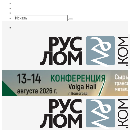
Max
EN
Sidebar
Искать
Меню