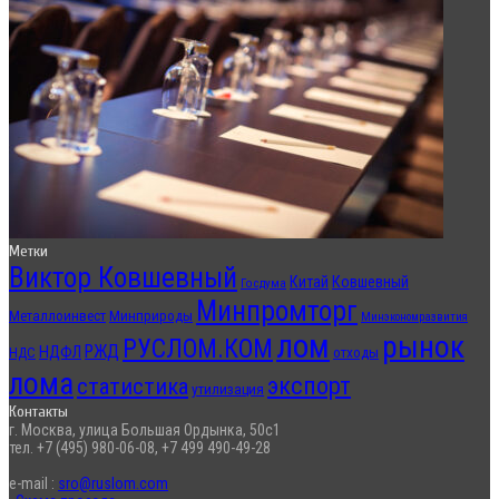
Метки
Виктор Ковшевный
Китай
Ковшевный
Госдума
Минпромторг
Металлоинвест
Минприроды
Минэкономразвития
лом
рынок
РУСЛОМ.КОМ
РЖД
НДФЛ
отходы
НДС
лома
экспорт
статистика
утилизация
Контакты
г. Москва, улица Большая Ордынка, 50с1
тел. +7 (495) 980-06-08, +7 499 490-49-28
e-mail :
sro@ruslom.com