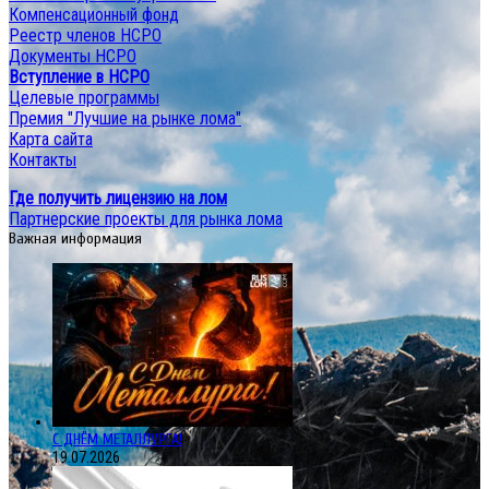
Компенсационный фонд
Реестр членов НСРО
Документы НСРО
Вступление в НСРО
Целевые программы
Премия "Лучшие на рынке лома"
Карта сайта
Контакты
Где получить лицензию на лом
Партнерские проекты для рынка лома
Важная информация
С ДНЁМ МЕТАЛЛУРГА!
19.07.2026