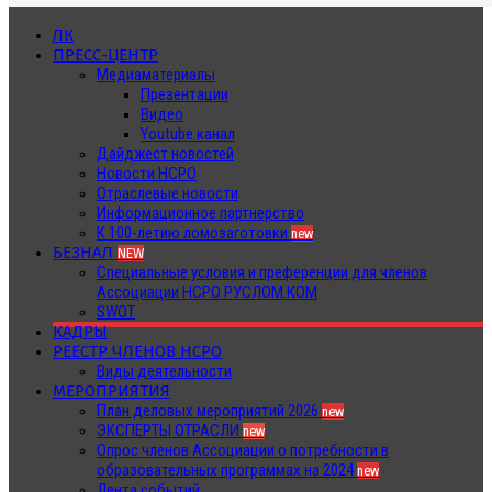
ЛК
ПРЕСС-ЦЕНТР
Медиаматериалы
Презентации
Видео
Youtube канал
Дайджест новостей
Новости НСРО
Отраслевые новости
Информационное партнерство
К 100-летию ломозаготовки
new
БЕЗНАЛ
NEW
Специальные условия и преференции для членов
Ассоциации НСРО РУСЛОМ.КОМ
SWOT
КАДРЫ
РЕЕСТР ЧЛЕНОВ НСРО
Виды деятельности
МЕРОПРИЯТИЯ
План деловых мероприятий 2026
new
ЭКСПЕРТЫ ОТРАСЛИ
new
Опрос членов Ассоциации о потребности в
образовательных программах на 2024
new
Лента событий