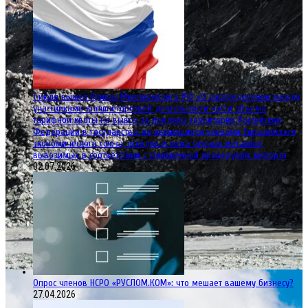
1 июля вышел Приказ Минпромторга РФ «О распределении между
участниками внешнеторговой деятельности части объема
тарифной квоты на вывоз за пределы территории Российской
Федерации в государства, не являющиеся членами Евразийского
экономического союза, отходов и лома черных металлов,
вывозимых в соответствии с таможенной процедурой экспорта
02.07.2026
Опрос членов НСРО «РУСЛОМ.КОМ»: что мешает вашему бизнесу?
27.04.2026