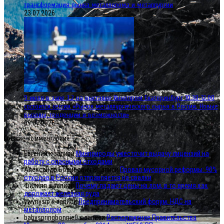
трансформация рынка металлолома и металлургии
23.07.2026
9 июля в зале 3.2 на выставке Иннопром Екатеринбург 10.30-12.00
состоится сессия «Рынок металлургического сырья в России. Новые
вызовы, тенденции и возможности»
09.07.2026
Свежие комментарии
Евгений
к записи
Минприроды ужесточит выдачу лицензий на
работу с опасными отходами
Александр Борисович
к записи
Провал мусорной реформы: 90%
отходов в России отправляется на свалки
Филипп
к записи
Почему падают цены на лом, в то время как
дорожает железная руда
ywynysip
к записи
Предпринимательский форум. НДС на
металлолом
babyspringbonnie0
к записи
Распоряжение Правительства