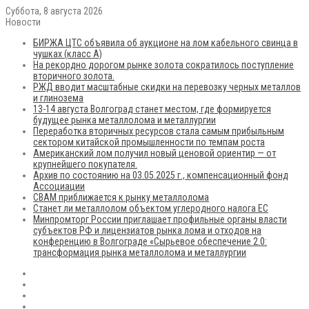
Суббота, 8 августа 2026
Новости
БИРЖА ЦТС объявила об аукционе на лом кабельного свинца в
чушках (класс А)
На рекордно дорогом рынке золота сократилось поступление
вторичного золота.
РЖД вводит масштабные скидки на перевозку черных металлов
и глинозема
13-14 августа Волгоград станет местом, где формируется
будущее рынка металлолома и металлургии
Переработка вторичных ресурсов стала самым прибыльным
сектором китайской промышленности по темпам роста
Американский лом получил новый ценовой ориентир — от
крупнейшего покупателя.
Архив по состоянию на 03.05.2025 г., компенсационный фонд
Ассоциации
CBAM приближается к рынку металлолома
Станет ли металлолом объектом углеродного налога ЕС
Минпромторг России приглашает профильные органы власти
субъектов РФ и лицензиатов рынка лома и отходов на
конференцию в Волгограде «Сырьевое обеспечение 2.0:
трансформация рынка металлолома и металлургии
RSS
Flickr
vk.com
Telegram