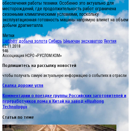
обеспечения работы техники. Особенно это актуально для
месторождений, где продолжительность работ ограничена
сезонными климатическими условиями, поскольку
эксплуатационная готовность машины напрямую влияет на объем
добычи драгметалла.
Метки
Liebherr
добыча золота
Сибирь
Ыныкчан
экскаватор
Якутия
02.11.2018
946
Ассоциация НСРО «РУСЛОМ.КОМ»
Подпишитесь на рассылку новостей
чтобы получать самую актуальную информацию о событиях в отрасли
Свалка дороже угля
Комментарии о поездке группы Российских заготовителей и
переработчиков лома в Китай на завод «Huahong
Technology»
Статьи по теме