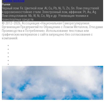
Схема проезда
Рынки
Черный лом: Fe. Цветной лом: Al, Cu, Pb, Ni, Ti, Zn, Sn. Лом спецсталей:
коррозионностойкие стали. Электронный лом, аффинаж: Pt, Au, Ag.
Лом спецсплавов: Nb, W, Ni, Co, Mg и др. Утилизация техники и
транспортных средств.
© 2012–2026, Ассоциация «Национальная Саморегулируемая
Организация Предприятий по Обращению с Ломом Металлов, Отходами
Производства и Потребления». Использование текстовых или
графических материалов с сайта запрещено без согласования с
компанией.
RSS
Flickr
vk.com
Telegram
Max
EN
Back
to
top
button