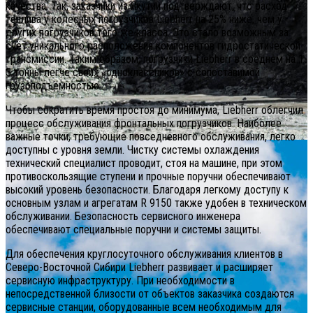
качества. Так, заказчики из Якутии подтверждают, что расход
топлива у колесных погрузчиков Liebherr на 25% ниже, чем у
других погрузчиков того же класса. Это стало возможным за
счёт уникального расположения компонентов гидростатической
трансмиссии. Таким образом, погрузчики Liebherr в среднем на 1-
3 тонны легче своих «одноклассников» с сопоставимой
грузоподъёмностью.
Чтобы сократить время простоя до минимума, Liebherr облегчил
процесс обслуживания фронтальных погрузчиков. Наиболее
важные точки, требующие повседневного обслуживания, легко
доступны с уровня земли. Чистку системы охлаждения
технический специалист проводит, стоя на машине, при этом
противоскользящие ступени и прочные поручни обеспечивают
высокий уровень безопасности. Благодаря легкому доступу к
основным узлам и агрегатам R 9150 также удобен в техническом
обслуживании. Безопасность сервисного инженера
обеспечивают специальные поручни и системы защиты.
Для обеспечения круглосуточного обслуживания клиентов в
Северо-Восточной Сибири Liebherr развивает и расширяет
сервисную инфраструктуру. При необходимости в
непосредственной близости от объектов заказчика создаются
сервисные станции, оборудованные всем необходимым для