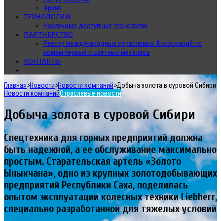
Архив
ТЕХНОЛОГИИ
Наилучшие доступные технологии
ПАРТНЕРСТВО
Реестр международных отраслевых Ассоциаций по
ломам черных и цветных металлов
КОНТАКТЫ
Главная
>
Новости
>
Новости компаний
>
Добыча золота в суровой Сибири
Новости компаний
Отраслевые новости
Добыча золота в суровой Сибири
Спецтехника для горных предприятий должна
быть надежной, а ее обслуживание максимально
простым. Старательская артель «Золото
Ыныкчана», одно из крупных золотодобывающих
предприятий Республики Саха, поделилась
опытом эксплуатации колесных техники Liebherr,
специально разработанной для тяжелых условий