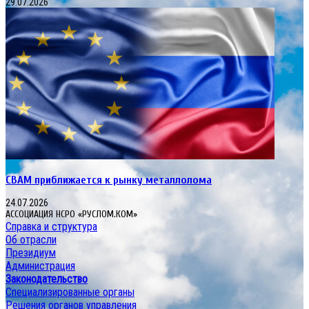
29.07.2026
CBAM приближается к рынку металлолома
24.07.2026
АССОЦИАЦИЯ НСРО «РУСЛОМ.КОМ»
Справка и структура
Об отрасли
Президиум
Администрация
Законодательство
Специализированные органы
Решения органов управления