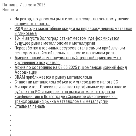
Пятница, 7 августа 2026
Новости
На рекордно дорогом рынке золота сократилось поступление
вторичного золота.
РЖД вводит масштабные скидки на перевозку черных металлов
и глинозема
13-14 августа Волгоград станет местом, где формируется
будущее рынка металлолома и металлургии
Переработка вторичных ресурсов стала самым прибыльным
сектором китайской промышленности по темпам роста
Американский лом получил новый ценовой ориентир — от
крупнейшего покупателя.
Архив по состоянию на 03.05.2025 г., компенсационный фонд
Ассоциации
CBAM приближается к рынку металлолома
Станет ли металлолом объектом углеродного налога ЕС
Минпромторг России приглашает профильные органы власти
субъектов РФ и лицензиатов рынка лома и отходов на
конференцию в Волгограде «Сырьевое обеспечение 2.0:
трансформация рынка металлолома и металлургии
Стальная печаль
RSS
Flickr
vk.com
Telegram
Max