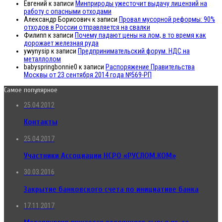
Евгений
к записи
Минприроды ужесточит выдачу лицензий на
работу с опасными отходами
Александр Борисович
к записи
Провал мусорной реформы: 90%
отходов в России отправляется на свалки
Филипп
к записи
Почему падают цены на лом, в то время как
дорожает железная руда
ywynysip
к записи
Предпринимательский форум. НДС на
металлолом
babyspringbonnie0
к записи
Распоряжение Правительства
Москвы от 23 сентября 2014 года №569-РП
Самое популярное
25.04.2012
Контакты
25.04.2017
Участники Ассоциации НСРО «РУСЛОМ.КОМ»
30.03.2016
Закрытие банковского счета по инициативе банка
17.11.2017