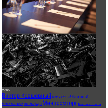
Метки
Виктор Ковшевный
Китай
Ковшевный
Госдума
Минпромторг
Металлоинвест
Минприроды
Минэкономразвития