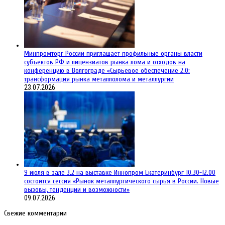
Минпромторг России приглашает профильные органы власти
субъектов РФ и лицензиатов рынка лома и отходов на
конференцию в Волгограде «Сырьевое обеспечение 2.0:
трансформация рынка металлолома и металлургии
23.07.2026
9 июля в зале 3.2 на выставке Иннопром Екатеринбург 10.30-12.00
состоится сессия «Рынок металлургического сырья в России. Новые
вызовы, тенденции и возможности»
09.07.2026
Свежие комментарии