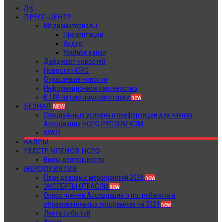
ЛК
ПРЕСС-ЦЕНТР
Медиаматериалы
Презентации
Видео
Youtube канал
Дайджест новостей
Новости НСРО
Отраслевые новости
Информационное партнерство
К 100-летию ломозаготовки
new
БЕЗНАЛ
NEW
Специальные условия и преференции для членов
Ассоциации НСРО РУСЛОМ.КОМ
SWOT
КАДРЫ
РЕЕСТР ЧЛЕНОВ НСРО
Виды деятельности
МЕРОПРИЯТИЯ
План деловых мероприятий 2026
new
ЭКСПЕРТЫ ОТРАСЛИ
new
Опрос членов Ассоциации о потребности в
образовательных программах на 2024
new
Лента событий