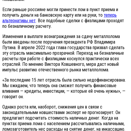
Если раньше россияне могли принести лом в пункт приема и
получить деньги на банковскую карту или на руки, то
теперь
альтернативы нет
. Все подобные сделки с физлицами проходят
по безналичному расчету.
Изменения в выплате вознаграждения за сдачу металлолома
были введены после поручения президента РФ Владимира
Путина. В апреле 2022 года глава государства призвал сделать
эту отрасль максимально прозрачной. Переход на безналичные
расчеты при работе с физлицами коснулся практически всех
отраслей. По мнению Виктора Ковшевного, мера даст новый
импульс развитию отечественного рынка металлолома.
«За последние 15 лет отрасль была сильно недофинансирована.
Мы ожидаем, что теперь она сможет получить финансовые
вливания — кредиты, инвестиции, — которые ей очень нужны», —
говорит он.
Однако роста или, наоборот, снижения цен в связи с
законодательными новшествами эксперт не прогнозирует. Он
предлагает подсчитать стоимость наличных денег. Когда на
пунктах приема лома с населением рассчитывались наличными,
ломозаготовитель нес расходы на снятие денег, на инкассацию.