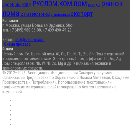
лом
рынок
РУСЛОМ.КОМ
РЖД
НДФЛ
отходы
НДС
лома
экспорт
статистика
утилизация
Контакты
г. Москва, улица Большая Ордынка, 50с1
тел. +7 (495) 980-06-08, +7 499 490-49-28
e-mail :
sro@ruslom.com
Схема проезда
Рынки
Черный лом: Fe. Цветной лом: Al, Cu, Pb, Ni, Ti, Zn, Sn. Лом спецсталей:
коррозионностойкие стали. Электронный лом, аффинаж: Pt, Au, Ag.
Лом спецсплавов: Nb, W, Ni, Co, Mg и др. Утилизация техники и
транспортных средств.
© 2012–2026, Ассоциация «Национальная Саморегулируемая
Организация Предприятий по Обращению с Ломом Металлов, Отходами
Производства и Потребления». Использование текстовых или
графических материалов с сайта запрещено без согласования с
компанией.
RSS
Flickr
vk.com
Telegram
Max
EN