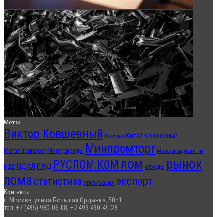
Метки
Виктор Ковшевный
Китай
Ковшевный
Госдума
Минпромторг
Металлоинвест
Минприроды
Минэкономразвития
лом
рынок
РУСЛОМ.КОМ
РЖД
НДФЛ
отходы
НДС
лома
экспорт
статистика
утилизация
Контакты
г. Москва, улица Большая Ордынка, 50с1
тел. +7 (495) 980-06-08, +7 499 490-49-28