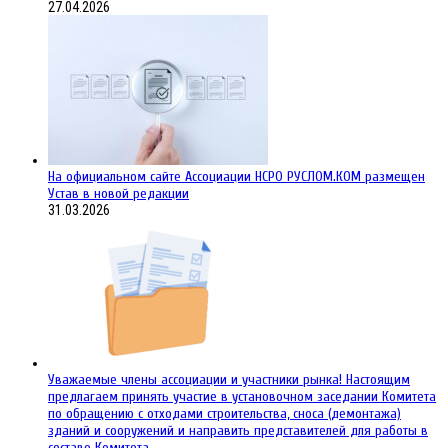
27.04.2026
На официальном сайте Ассоциации НСРО РУСЛОМ.КОM размещен
Устав в новой редакции
31.03.2026
Уважаемые члены ассоциации и участники рынка! Настоящим
предлагаем принять участие в установочном заседании Комитета
по обращению с отходами строительства, сноса (демонтажа)
зданий и сооружений и направить представителей для работы в
составе Комитета