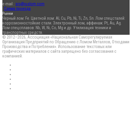
e-mail :
sro@ruslom.com
Схема проезда
Рынки
Черный лом: Fe. Цветной лом: Al, Cu, Pb, Ni, Ti, Zn, Sn. Лом спецсталей:
коррозионностойкие стали. Электронный лом, аффинаж: Pt, Au, Ag.
Лом спецсплавов: Nb, W, Ni, Co, Mg и др. Утилизация техники и
транспортных средств.
© 2012–2026, Ассоциация «Национальная Саморегулируемая
Организация Предприятий по Обращению с Ломом Металлов, Отходами
Производства и Потребления». Использование текстовых или
графических материалов с сайта запрещено без согласования с
компанией.
RSS
Flickr
vk.com
Telegram
Max
EN
Back
to
top
button