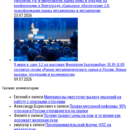
субъектов РФ и лицензиатов рынка лома и отходов на
конференцию в Волгограде «Сырьевое обеспечение 2.0:
трансформация рынка металлолома и металлургии
23.07.2026
9 июля в зале 3.2 на выставке Иннопром Екатеринбург 10.30-12.00
состоится сессия «Рынок металлургического сырья в России. Новые
вызовы, тенденции и возможности»
09.07.2026
Свежие комментарии
Евгений
к записи
Минприроды ужесточит выдачу лицензий на
работу с опасными отходами
Александр Борисович
к записи
Провал мусорной реформы: 90%
отходов в России отправляется на свалки
Филипп
к записи
Почему падают цены на лом, в то время как
дорожает железная руда
ywynysip
к записи
Предпринимательский форум. НДС на
металлолом