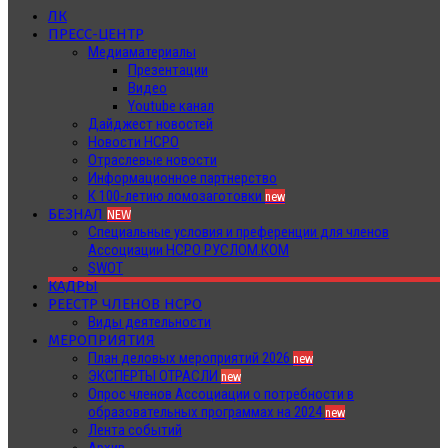
ЛК
ПРЕСС-ЦЕНТР
Медиаматериалы
Презентации
Видео
Youtube канал
Дайджест новостей
Новости НСРО
Отраслевые новости
Информационное партнерство
К 100-летию ломозаготовки
new
БЕЗНАЛ
NEW
Специальные условия и преференции для членов
Ассоциации НСРО РУСЛОМ.КОМ
SWOT
КАДРЫ
РЕЕСТР ЧЛЕНОВ НСРО
Виды деятельности
МЕРОПРИЯТИЯ
План деловых мероприятий 2026
new
ЭКСПЕРТЫ ОТРАСЛИ
new
Опрос членов Ассоциации о потребности в
образовательных программах на 2024
new
Лента событий