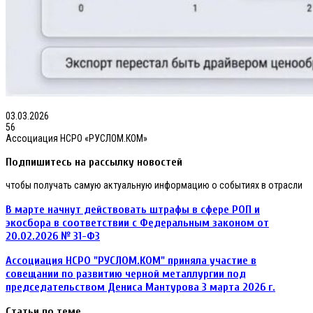
03.03.2026
56
Ассоциация НСРО «РУСЛОМ.КОМ»
Подпишитесь на рассылку новостей
чтобы получать самую актуальную информацию о событиях в отрасли
В
В марте начнут действовать штрафы в сфере РОП и
марте
экосбора в соответствии с Федеральным законом от
начнут
20.02.2026 № 31-ФЗ
действовать
штрафы
Ассоциация
Ассоциация НСРО "РУСЛОМ.КОМ" приняла участие в
в
НСРО
совещании по развитию черной металлургии под
сфере
"РУСЛОМ.КОМ"
РОП
председательством Дениса Мантурова 3 марта 2026 г.
приняла
и
участие
экосбора
Статьи по теме