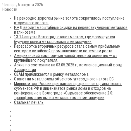
Четверг, 6 августа 2026
Новости
На рекордно дорогом рынке золота сократилось поступление
вторичного золота.
РЖД вводит масштабные скидки на перевозку черных металлов
и глинозема
13-14 августа Волгоград станет местом, где формируется
будущее рынка металлолома и металлургии
Переработка вторичных ресурсов стала самым прибыльным
сектором китайской промышленности по темпам роста
Американский лом получил новый ценовой ориентир — от
крупнейшего покупателя.
Архив по состоянию на 03.05.2025 г., компенсационный фонд
Ассоциации
CBAM приближается к рынку металлолома
Станет ли металлолом объектом углеродного налога ЕС
Минпромторг России приглашает профильные органы власти
субъектов РФ и лицензиатов рынка лома и отходов на
конференцию в Волгограде «Сырьевое обеспечение 2.0:
трансформация рынка металлолома и металлургии
Стальная печаль
RSS
Flickr
vk.com
Telegram
Max