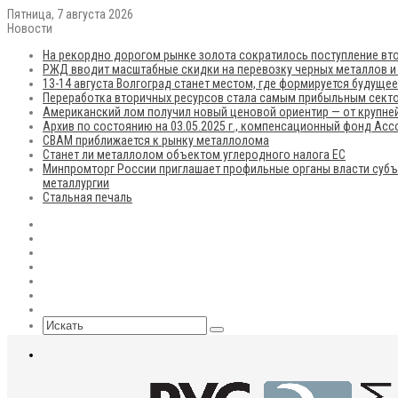
Пятница, 7 августа 2026
Новости
На рекордно дорогом рынке золота сократилось поступление вто
РЖД вводит масштабные скидки на перевозку черных металлов и
13-14 августа Волгоград станет местом, где формируется будуще
Переработка вторичных ресурсов стала самым прибыльным сект
Американский лом получил новый ценовой ориентир — от крупней
Архив по состоянию на 03.05.2025 г., компенсационный фонд Ас
CBAM приближается к рынку металлолома
Станет ли металлолом объектом углеродного налога ЕС
Минпромторг России приглашает профильные органы власти субъ
металлургии
Стальная печаль
RSS
Flickr
vk.com
Telegram
Max
EN
Sidebar
Искать
Меню