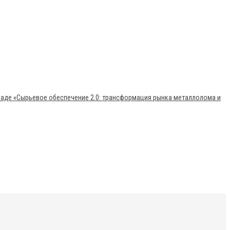
раде «Сырьевое обеспечение 2.0: трансформация рынка металлолома и