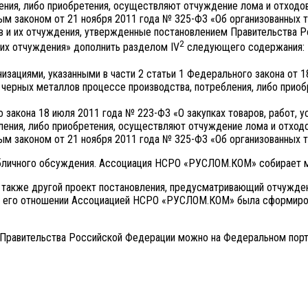
ения, либо приобретения, осуществляют отчуждение лома и отходов
м законом от 21 ноября 2011 года № 325-ФЗ «Об организованных то
 и их отчуждения, утвержденные постановлением Правительства Р
2
их отчуждения» дополнить разделом IV
следующего содержания:
зациями, указанными в части 2 статьи 1 Федерального закона от 18
черных металлов процессе производства, потребления, либо приоб
ого закона 18 июля 2011 года № 223-ФЗ «О закупках товаров, работ
ления, либо приобретения, осуществляют отчуждение лома и отходо
м законом от 21 ноября 2011 года № 325-ФЗ «Об организованных т
убличного обсуждения. Ассоциация НСРО «РУСЛОМ.КОМ» собирает мн
 также другой проект постановления, предусматривающий отчужден
 В его отношении Ассоциацией НСРО «РУСЛОМ.КОМ» была сформиров
 Правительства Российской Федерации можно на Федеральном порт