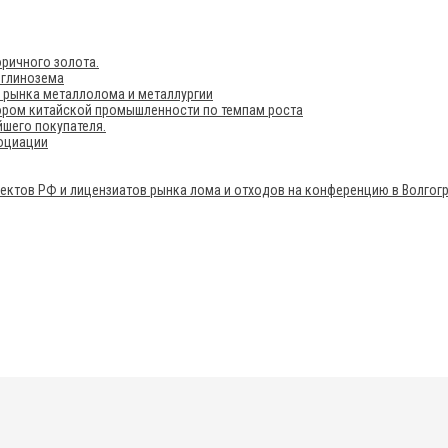
ричного золота.
 глинозема
е рынка металлолома и металлургии
ором китайской промышленности по темпам роста
шего покупателя.
социации
ектов РФ и лицензиатов рынка лома и отходов на конференцию в Волгог