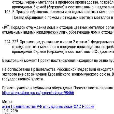
отходы черных металлов в процессе производства, потребл
проводимых биржей (биржами) в соответствии с Федеральны
В Правила обращения с ломом и отходами цветных металлов
Правил обращения с ломом и отходами цветных металлов и 
2
«IV
. Порядок отчуждения лома и отходов цветных металлов органи
отдельными видами юридических лиц», образующие лом и отходы 
4
22
. Организации, указанные в части 2 статьи 1 Федеральн
отходы цветных металлов в процессе производства, потреб
проводимых биржей (биржами) в соответствии с Федеральны
В настоящий момент Проект постановления находится на этапе п
На согласовании Правительства Российской Федерации находится
экспорте вне стран-членов Евразийского экономического союза.
государственной власти.
Принять участие в публичном обсуждении Проекта постановления
https://regulation.gov.ru/projects#npa=98466
Метки
акты Правительства РФ
отчуждение лома
ФАС России
13.01.2020