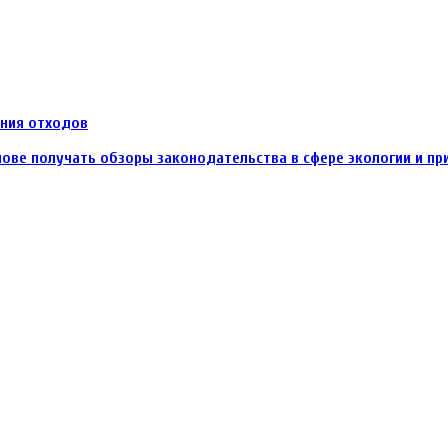
ания отходов
ове получать обзоры законодательства в сфере экологии и п