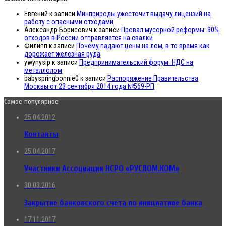
Евгений
к записи
Минприроды ужесточит выдачу лицензий на
работу с опасными отходами
Александр Борисович
к записи
Провал мусорной реформы: 90%
отходов в России отправляется на свалки
Филипп
к записи
Почему падают цены на лом, в то время как
дорожает железная руда
ywynysip
к записи
Предпринимательский форум. НДС на
металлолом
babyspringbonnie0
к записи
Распоряжение Правительства
Москвы от 23 сентября 2014 года №569-РП
Самое популярное
25.04.2012
Контакты
25.04.2017
Участники Ассоциации НСРО «РУСЛОМ.КОМ»
30.03.2016
Закрытие банковского счета по инициативе банка
17.11.2017