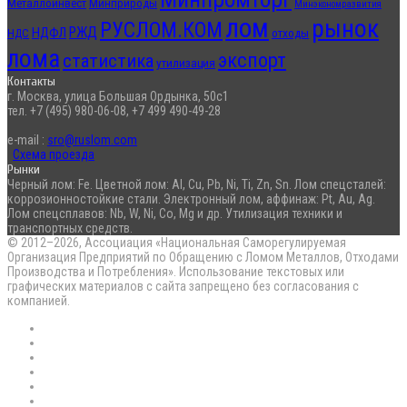
Металлоинвест
Минприроды
Минэкономразвития
лом
рынок
РУСЛОМ.КОМ
РЖД
НДФЛ
отходы
НДС
лома
экспорт
статистика
утилизация
Контакты
г. Москва, улица Большая Ордынка, 50с1
тел. +7 (495) 980-06-08, +7 499 490-49-28
e-mail :
sro@ruslom.com
Схема проезда
Рынки
Черный лом: Fe. Цветной лом: Al, Cu, Pb, Ni, Ti, Zn, Sn. Лом спецсталей:
коррозионностойкие стали. Электронный лом, аффинаж: Pt, Au, Ag.
Лом спецсплавов: Nb, W, Ni, Co, Mg и др. Утилизация техники и
транспортных средств.
© 2012–2026, Ассоциация «Национальная Саморегулируемая
Организация Предприятий по Обращению с Ломом Металлов, Отходами
Производства и Потребления». Использование текстовых или
графических материалов с сайта запрещено без согласования с
компанией.
RSS
Flickr
vk.com
Telegram
Max
EN