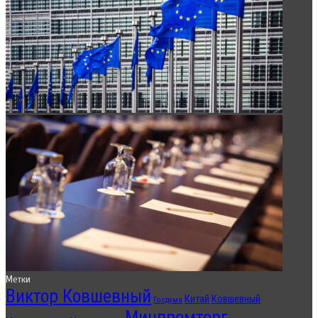
Метки
Виктор Ковшевный
Китай
Ковшевный
Госдума
Минпромторг