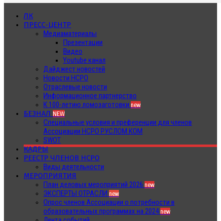
ЛК
ПРЕСС-ЦЕНТР
Медиаматериалы
Презентации
Видео
Youtube канал
Дайджест новостей
Новости НСРО
Отраслевые новости
Информационное партнерство
К 100-летию ломозаготовки
new
БЕЗНАЛ
NEW
Специальные условия и преференции для членов
Ассоциации НСРО РУСЛОМ.КОМ
SWOT
КАДРЫ
РЕЕСТР ЧЛЕНОВ НСРО
Виды деятельности
МЕРОПРИЯТИЯ
План деловых мероприятий 2026
new
ЭКСПЕРТЫ ОТРАСЛИ
new
Опрос членов Ассоциации о потребности в
образовательных программах на 2024
new
Лента событий