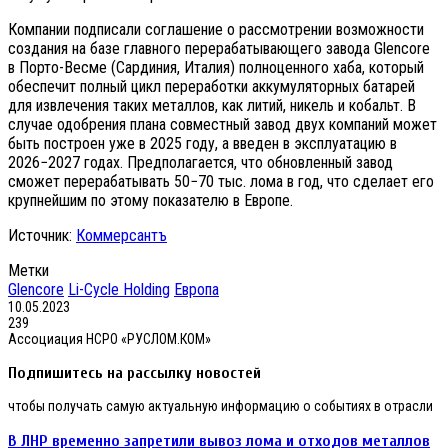
Компании подписали соглашение о рассмотрении возможности
создания на базе главного перерабатывающего завода Glencore
в Порто-Весме (Сардиния, Италия) полноценного хаба, который
обеспечит полный цикл переработки аккумуляторных батарей
для извлечения таких металлов, как литий, никель и кобальт. В
случае одобрения плана совместный завод двух компаний может
быть построен уже в 2025 году, а введен в эксплуатацию в
2026−2027 годах. Предполагается, что обновленный завод
сможет перерабатывать 50−70 тыс. лома в год, что сделает его
крупнейшим по этому показателю в Европе.
Источник:
Коммерсантъ
Метки
Glencore
Li-Cycle Holding
Европа
10.05.2023
239
Ассоциация НСРО «РУСЛОМ.КОМ»
Подпишитесь на рассылку новостей
чтобы получать самую актуальную информацию о событиях в отрасли
В
В ЛНР временно запретили вывоз лома и отходов металлов