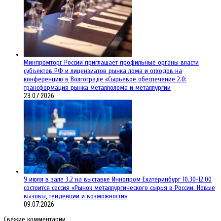
Минпромторг России приглашает профильные органы власти
субъектов РФ и лицензиатов рынка лома и отходов на
конференцию в Волгограде «Сырьевое обеспечение 2.0:
трансформация рынка металлолома и металлургии
23.07.2026
9 июля в зале 3.2 на выставке Иннопром Екатеринбург 10.30-12.00
состоится сессия «Рынок металлургического сырья в России. Новые
вызовы, тенденции и возможности»
09.07.2026
Свежие комментарии