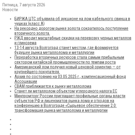
Пятница, 7 августа 2026
Новости
БИРЖА ЦТС объявила об аукционе на лом кабельного свинца в
чушках (класс А)
На рекордно дорогом рынке золота сократилось поступление
вторичного золота.
РЖД вводит масштабные скидки на перевозку черных металлов
и глинозема
13-14 августа Волгоград станет местом, где формируется
будущее рынка металлолома и металлургии
Переработка вторичных ресурсов стала самым прибыльным
сектором китайской промышленности по темпам роста
Американский лом получил новый ценовой ориентир — от
крупнейшего покупателя.
Архив по состоянию на 03.05.2025 г., компенсационный фонд
Ассоциации
CBAM приближается к рынку металлолома
Станет ли металлолом объектом углеродного налога ЕС
Минпромторг России приглашает профильные органы власти
субъектов РФ и лицензиатов рынка лома и отходов на
конференцию в Волгограде «Сырьевое обеспечение 2.0:
трансформация рынка металлолома и металлургии
RSS
Flickr
vk.com
Telegram