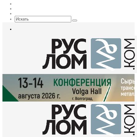
Max
EN
Sidebar
Искать
Меню