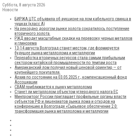
Суббота, 8 августа 2026
Новости
БИРЖА ЦТС объявила об аукционе на лом кабельного свинца в
чушках (класс А)
На рекордно дорогом рынке золота сократилось поступление
вторичного золота.
РЖД вводит масштабные скидки на перевозку черных металлов
и глинозема
13-14 августа Волгоград станет местом, где формируется
будущее рынка металлолома и металлургии
Переработка вторичных ресурсов стала самым прибыльным
сектором китайской промышленности по темпам роста
Американский лом получил новый ценовой ориентир — от
крупнейшего покупателя.
Архив по состоянию на 03.05.2025 г., компенсационный фонд
Ассоциации
CBAM приближается к рынку металлолома
Станет ли металлолом объектом углеродного налога ЕС
Минпромторг России приглашает профильные органы власти
субъектов РФ и лицензиатов рынка лома и отходов на
конференцию в Волгограде «Сырьевое обеспечение 2.0:
трансформация рынка металлолома и металлургии
RSS
Flickr
vk.com
Telegram