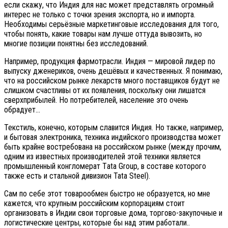
если скажу, что Индия для нас может представлять огромный
интерес не только с точки зрения экспорта, но и импорта.
Необходимы серьёзные маркетинговые исследования для того,
чтобы понять, какие товары нам лучше оттуда вывозить, но
многие позиции понятны без исследований.
Например, продукция фармотрасли. Индия — мировой лидер по
выпуску дженериков, очень дешёвых и качественных. Я понимаю,
что на российском рынке лекарств много поставщиков будут не
слишком счастливы от их появления, поскольку они лишатся
сверхприбылей. Но потребителей, население это очень
обрадует…
Текстиль, конечно, которым славится Индия. Но также, например,
и бытовая электроника, техника индийского производства может
быть крайне востребована на российском рынке (между прочим,
одним из известных производителей этой техники является
промышленный конгломерат Тata Group, в составе которого
также есть и стальной дивизион Tata Steel).
Сам по себе этот товарообмен быстро не образуется, но мне
кажется, что крупным российским корпорациям стоит
организовать в Индии свои торговые дома, торгово-закупочные и
логистические центры, которые бы над этим работали..