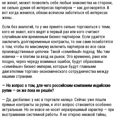
не женат, может позволить себе любые знакомства на стороне,
не сильно думая об интересах партнёров — как договорятся. А
вот когда женился, обязан всячески заботиться об интересах
жены…
Если без аналогий, то у них принято сильно торговаться с теми,
кого не знают, кого видят в первый раз или кого считают
случайным или временным бизнес-партнёром. Если удаётся
заключить долговременные контракты, то они сами позаботятся
о том, чтобы по максимуму включить партнёров во все свои
производственные цепочки. Такой «семейный» подход. Мы там
новички — и платим за вход на рынок. Это временно, рано или
поздно, через череду взаимных ошибок, будут образованы
«семейные» бизнес-империи, которые будут главными
двигателями торгово-экономического сотрудничества между
нашими странами.
— Но вопрос о том, для чего российским компаниям индийские
рупии — он же пока не решён?
— Да, дисбаланс у нас в торговле налицо. Сейчас уже пошли
прямые контракты за рупии, и этот вопрос становится особенно
актуальным. Но он вовсе не носит неразрешимый характер — при
выстраивании системной работы. Я не открою никакой тайны,