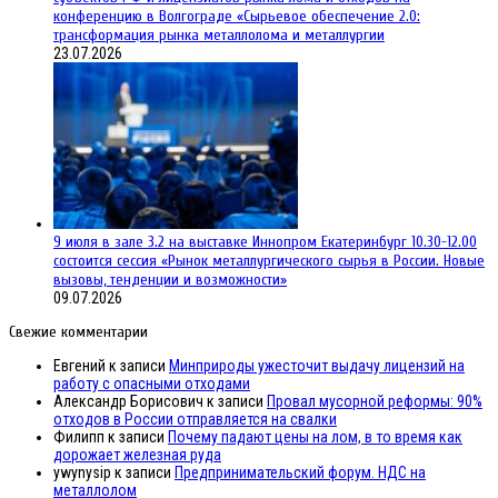
конференцию в Волгограде «Сырьевое обеспечение 2.0:
трансформация рынка металлолома и металлургии
23.07.2026
9 июля в зале 3.2 на выставке Иннопром Екатеринбург 10.30-12.00
состоится сессия «Рынок металлургического сырья в России. Новые
вызовы, тенденции и возможности»
09.07.2026
Свежие комментарии
Евгений
к записи
Минприроды ужесточит выдачу лицензий на
работу с опасными отходами
Александр Борисович
к записи
Провал мусорной реформы: 90%
отходов в России отправляется на свалки
Филипп
к записи
Почему падают цены на лом, в то время как
дорожает железная руда
ywynysip
к записи
Предпринимательский форум. НДС на
металлолом