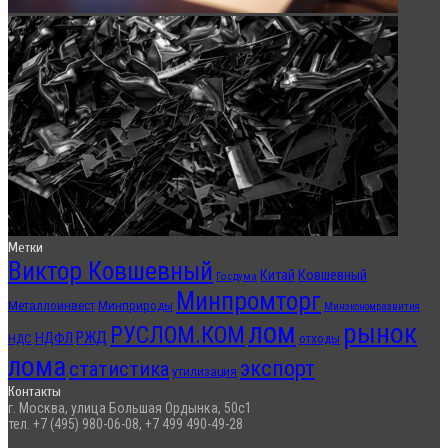
Метки
Виктор Ковшевный
Китай
Ковшевный
Госдума
Минпромторг
Металлоинвест
Минприроды
Минэкономразвития
лом
рынок
РУСЛОМ.КОМ
РЖД
НДФЛ
отходы
НДС
лома
экспорт
статистика
утилизация
Контакты
г. Москва, улица Большая Ордынка, 50с1
тел. +7 (495) 980-06-08, +7 499 490-49-28