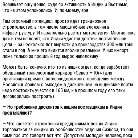
Возникает ощущение, судя по активности в Индии и Вьетнаме,
что на этом успокоились. И, по-моему, зря.
Там огромный потенциал, просто идёт грандиозное
строительство, в том числе масштабные вложения в
инфраструктуру. И параллельно растёт металлургия. Многие пока
даже там не верят, что Индии удастся достичь поставленной
цели — за несколько лет вырасти до производства 300 млн тонн
стали в год. А мне это видится вполне реальным. У них импорт
лома только за прошлый год вырос наполовину!
Может быть, конечно, кто-то из наших ждёт, когда заработает
обещанный транспортный коридор «Север — Юг» (для
организации прямого железнодорожного сообщения между
Россией и Ираном с выходом в дальнейшем на индийские порты
надо построить участок в 165 км, и в прошлом году его таки
договорились построить).
— Но требование дисконтов к нашим поставщикам в Индии
предъявляют?
— Что касается стремления предпринимателей из Индии
торговаться за скидки, их особенностей ведения бизнеса, то они
сами про это говорят вот что. Допустим, молодой человек, пока