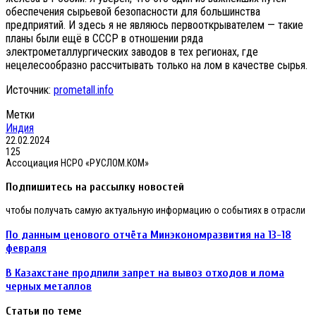
обеспечения сырьевой безопасности для большинства
предприятий. И здесь я не являюсь первооткрывателем — такие
планы были ещё в СССР в отношении ряда
электрометаллургических заводов в тех регионах, где
нецелесообразно рассчитывать только на лом в качестве сырья.
Источник:
prometall.info
Метки
Индия
22.02.2024
125
Ассоциация НСРО «РУСЛОМ.КОМ»
Подпишитесь на рассылку новостей
чтобы получать самую актуальную информацию о событиях в отрасли
По
По данным ценового отчёта Минэкономразвития на 13-18
данным
февраля
ценового
отчёта
В
В Казахстане продлили запрет на вывоз отходов и лома
Минэкономразвития
Казахстане
черных металлов
на
продлили
13-
запрет
Статьи по теме
18