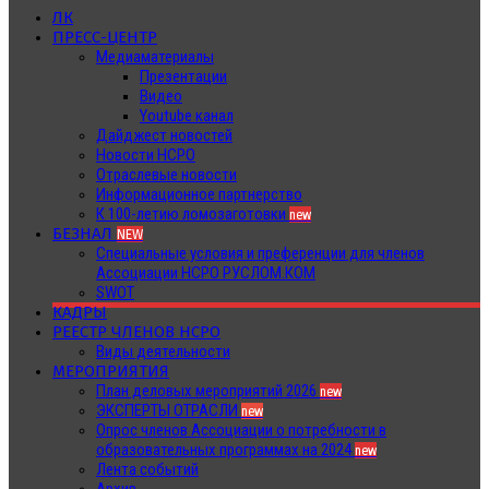
ЛК
ПРЕСС-ЦЕНТР
Медиаматериалы
Презентации
Видео
Youtube канал
Дайджест новостей
Новости НСРО
Отраслевые новости
Информационное партнерство
К 100-летию ломозаготовки
new
БЕЗНАЛ
NEW
Специальные условия и преференции для членов
Ассоциации НСРО РУСЛОМ.КОМ
SWOT
КАДРЫ
РЕЕСТР ЧЛЕНОВ НСРО
Виды деятельности
МЕРОПРИЯТИЯ
План деловых мероприятий 2026
new
ЭКСПЕРТЫ ОТРАСЛИ
new
Опрос членов Ассоциации о потребности в
образовательных программах на 2024
new
Лента событий