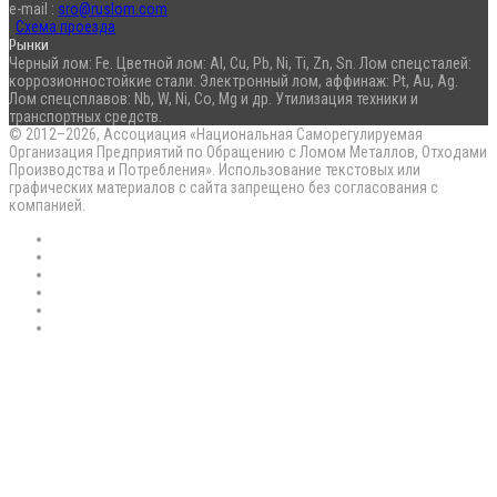
e-mail :
sro@ruslom.com
Схема проезда
Рынки
Черный лом: Fe. Цветной лом: Al, Cu, Pb, Ni, Ti, Zn, Sn. Лом спецсталей:
коррозионностойкие стали. Электронный лом, аффинаж: Pt, Au, Ag.
Лом спецсплавов: Nb, W, Ni, Co, Mg и др. Утилизация техники и
транспортных средств.
© 2012–2026, Ассоциация «Национальная Саморегулируемая
Организация Предприятий по Обращению с Ломом Металлов, Отходами
Производства и Потребления». Использование текстовых или
графических материалов с сайта запрещено без согласования с
компанией.
RSS
Flickr
vk.com
Telegram
Max
EN
Back
to
top
button