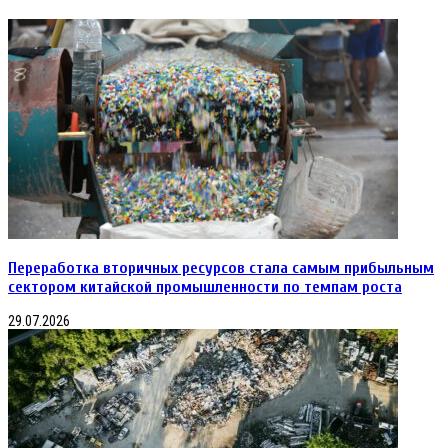
на
февраля
вывоз
отходов
и
лома
черных
металлов
Переработка вторичных ресурсов стала самым прибыльным
сектором китайской промышленности по темпам роста
29.07.2026