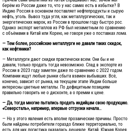
берём из России даже то, что у нас самих есть в избытке? В
Индию Россия в основном поставляет нефтепродукты и сырую
нефть, уголь. Вывоз туда угля, как металлургических, так и
энергетических марок, из России в прошлом году быстро рос.
Однако экспорт металлов из РФ был незаметным по сравнению
с объёмами в Китай или Корею, не говоря уже о поставках лома.
— Тем более, российские металлурги не давали таких скидок,
как нефтяники?
— Металлурги дают скидки практически всем. Они бы и не
давали, только продать тогда невозможно. Cпад в экспорте из
России в 2023 году заметен даже по сравнению с 2022 годом.
Компании ищут любые рынки сбыта взамен выбывших. Всё,
конечно, зависит от рынка, на текущем этапе Индии больше
интересны цветные металлы. По дефицитным позициям
правильно говорить не о дисконте, а о премии к цене.
— Да, тогда многие пытались продать индийцам свою продукцию.
«Северсталь», например, впервые отгрузки начала…
— Но у этого явления есть вполне прозаические причины. Просто
были найдены потребители гораздо ближе территориально, то
есть для них логистика оказалась дешевле. Китай, Южная Корея.