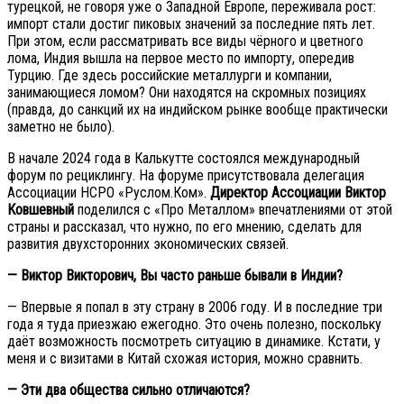
турецкой, не говоря уже о Западной Европе, переживала рост:
импорт стали достиг пиковых значений за последние пять лет.
При этом, если рассматривать все виды чёрного и цветного
лома, Индия вышла на первое место по импорту, опередив
Турцию. Где здесь российские металлурги и компании,
занимающиеся ломом? Они находятся на скромных позициях
(правда, до санкций их на индийском рынке вообще практически
заметно не было).
В начале 2024 года в Калькутте состоялся международный
форум по рециклингу. На форуме присутствовала делегация
Ассоциации НСРО «Руслом.Ком».
Директор Ассоциации Виктор
Ковшевный
поделился с «Про Металлом» впечатлениями от этой
страны и рассказал, что нужно, по его мнению, сделать для
развития двухсторонних экономических связей.
— Виктор Викторович, Вы часто раньше бывали в Индии?
— Впервые я попал в эту страну в 2006 году. И в последние три
года я туда приезжаю ежегодно. Это очень полезно, поскольку
даёт возможность посмотреть ситуацию в динамике. Кстати, у
меня и с визитами в Китай схожая история, можно сравнить.
— Эти два общества сильно отличаются?