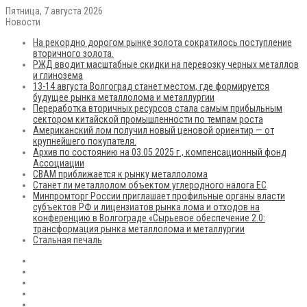
Пятница, 7 августа 2026
Новости
На рекордно дорогом рынке золота сократилось поступление
вторичного золота.
РЖД вводит масштабные скидки на перевозку черных металлов
и глинозема
13-14 августа Волгоград станет местом, где формируется
будущее рынка металлолома и металлургии
Переработка вторичных ресурсов стала самым прибыльным
сектором китайской промышленности по темпам роста
Американский лом получил новый ценовой ориентир — от
крупнейшего покупателя.
Архив по состоянию на 03.05.2025 г., компенсационный фонд
Ассоциации
CBAM приближается к рынку металлолома
Станет ли металлолом объектом углеродного налога ЕС
Минпромторг России приглашает профильные органы власти
субъектов РФ и лицензиатов рынка лома и отходов на
конференцию в Волгограде «Сырьевое обеспечение 2.0:
трансформация рынка металлолома и металлургии
Стальная печаль
RSS
Flickr
vk.com
Telegram
Max