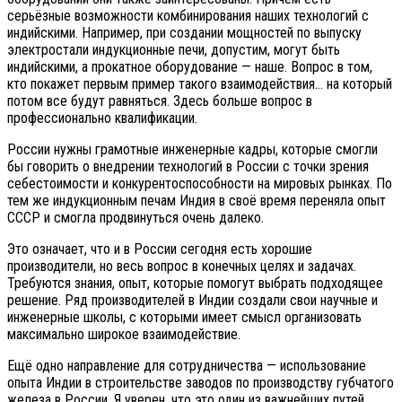
серьёзные возможности комбинирования наших технологий с
индийскими. Например, при создании мощностей по выпуску
электростали индукционные печи, допустим, могут быть
индийскими, а прокатное оборудование — наше. Вопрос в том,
кто покажет первым пример такого взаимодействия… на который
потом все будут равняться. Здесь больше вопрос в
профессионально квалификации.
России нужны грамотные инженерные кадры, которые смогли
бы говорить о внедрении технологий в России с точки зрения
себестоимости и конкурентоспособности на мировых рынках. По
тем же индукционным печам Индия в своё время переняла опыт
СССР и смогла продвинуться очень далеко.
Это означает, что и в России сегодня есть хорошие
производители, но весь вопрос в конечных целях и задачах.
Требуются знания, опыт, которые помогут выбрать подходящее
решение. Ряд производителей в Индии создали свои научные и
инженерные школы, с которыми имеет смысл организовать
максимально широкое взаимодействие.
Ещё одно направление для сотрудничества — использование
опыта Индии в строительстве заводов по производству губчатого
железа в России. Я уверен, что это один из важнейших путей