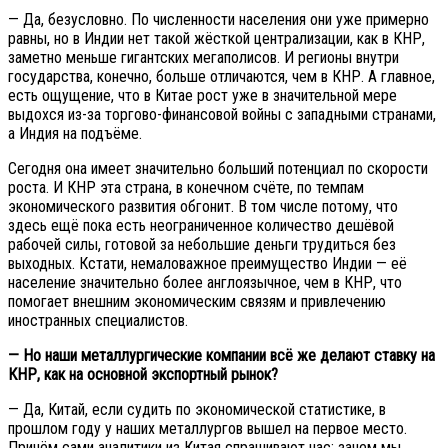
— Да, безусловно. По численности населения они уже примерно
равны, но в Индии нет такой жёсткой централизации, как в КНР,
заметно меньше гигантских мегаполисов. И регионы внутри
государства, конечно, больше отличаются, чем в КНР. А главное,
есть ощущение, что в Китае рост уже в значительной мере
выдохся из-за торгово-финансовой войны с западными странами,
а Индия на подъёме.
Сегодня она имеет значительно больший потенциал по скорости
роста. И КНР эта страна, в конечном счёте, по темпам
экономического развития обгонит. В том числе потому, что
здесь ещё пока есть неограниченное количество дешёвой
рабочей силы, готовой за небольшие деньги трудиться без
выходных. Кстати, немаловажное преимущество Индии — её
население значительно более англоязычное, чем в КНР, что
помогает внешним экономическим связям и привлечению
иностранных специалистов.
— Но наши металлургические компании всё же делают ставку на
КНР, как на основной экспортный рынок?
— Да, Китай, если судить по экономической статистике, в
прошлом году у наших металлургов вышел на первое место.
Причём сами аналитики из Китая спрашивают нас: зачем мы