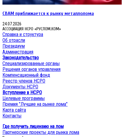
CBAM приближается к рынку металлолома
24.07.2026
АССОЦИАЦИЯ НСРО «РУСЛОМ.КОМ»
Справка и структура
Об отрасли
Президиум
Администрация
Законодательство
Специализированные органы
Решения органов управления
Компенсационный фонд
Реестр членов НСРО
Документы НСРО
Вступление в НСРО
Целевые программы
Премия "Лучшие на рынке лома"
Карта сайта
Контакты
Где получить лицензию на лом
Партнерские проекты для рынка лома