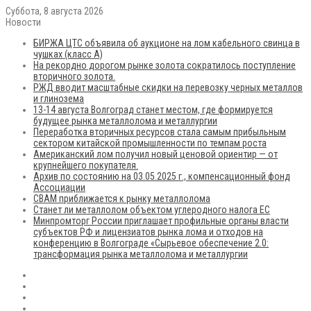
Суббота, 8 августа 2026
Новости
БИРЖА ЦТС объявила об аукционе на лом кабельного свинца в
чушках (класс А)
На рекордно дорогом рынке золота сократилось поступление
вторичного золота.
РЖД вводит масштабные скидки на перевозку черных металлов
и глинозема
13-14 августа Волгоград станет местом, где формируется
будущее рынка металлолома и металлургии
Переработка вторичных ресурсов стала самым прибыльным
сектором китайской промышленности по темпам роста
Американский лом получил новый ценовой ориентир — от
крупнейшего покупателя.
Архив по состоянию на 03.05.2025 г., компенсационный фонд
Ассоциации
CBAM приближается к рынку металлолома
Станет ли металлолом объектом углеродного налога ЕС
Минпромторг России приглашает профильные органы власти
субъектов РФ и лицензиатов рынка лома и отходов на
конференцию в Волгограде «Сырьевое обеспечение 2.0:
трансформация рынка металлолома и металлургии
RSS
Flickr
vk.com
Telegram