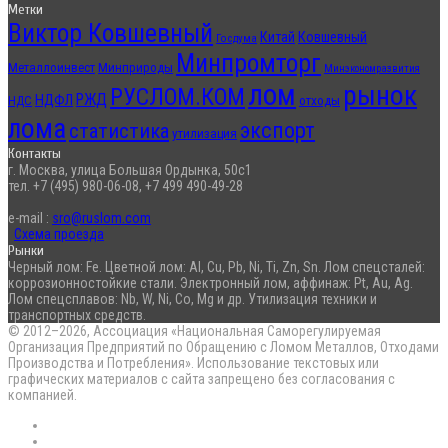
Метки
Виктор Ковшевный
Китай
Ковшевный
Госдума
Минпромторг
Металлоинвест
Минприроды
Минэкономразвития
лом
рынок
РУСЛОМ.КОМ
РЖД
НДФЛ
отходы
НДС
лома
экспорт
статистика
утилизация
Контакты
г. Москва, улица Большая Ордынка, 50с1
тел. +7 (495) 980-06-08, +7 499 490-49-28
e-mail :
sro@ruslom.com
Схема проезда
Рынки
Черный лом: Fe. Цветной лом: Al, Cu, Pb, Ni, Ti, Zn, Sn. Лом спецсталей:
коррозионностойкие стали. Электронный лом, аффинаж: Pt, Au, Ag.
Лом спецсплавов: Nb, W, Ni, Co, Mg и др. Утилизация техники и
транспортных средств.
© 2012–2026, Ассоциация «Национальная Саморегулируемая
Организация Предприятий по Обращению с Ломом Металлов, Отходами
Производства и Потребления». Использование текстовых или
графических материалов с сайта запрещено без согласования с
компанией.
RSS
Flickr