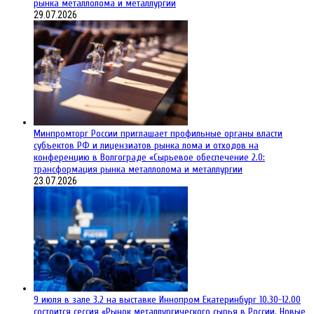
рынка металлолома и металлургии
29.07.2026
Минпромторг России приглашает профильные органы власти
субъектов РФ и лицензиатов рынка лома и отходов на
конференцию в Волгограде «Сырьевое обеспечение 2.0:
трансформация рынка металлолома и металлургии
23.07.2026
9 июля в зале 3.2 на выставке Иннопром Екатеринбург 10.30-12.00
состоится сессия «Рынок металлургического сырья в России. Новые