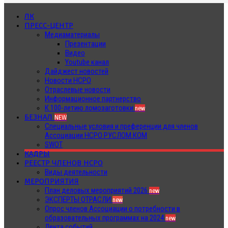
ЛК
ПРЕСС-ЦЕНТР
Медиаматериалы
Презентации
Видео
Youtube канал
Дайджест новостей
Новости НСРО
Отраслевые новости
Информационное партнерство
К 100-летию ломозаготовки
new
БЕЗНАЛ
NEW
Специальные условия и преференции для членов
Ассоциации НСРО РУСЛОМ.КОМ
SWOT
КАДРЫ
РЕЕСТР ЧЛЕНОВ НСРО
Виды деятельности
МЕРОПРИЯТИЯ
План деловых мероприятий 2026
new
ЭКСПЕРТЫ ОТРАСЛИ
new
Опрос членов Ассоциации о потребности в
образовательных программах на 2024
new
Лента событий