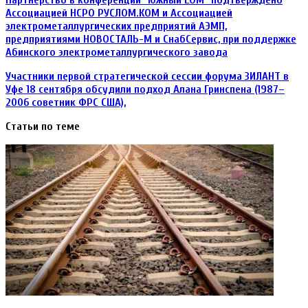
в
Ассоциацией НСРО РУСЛОМ.КОM и Ассоциацией
конференции
электрометаллургических предприятий АЭМП,
"Южный
предприятиями НОВОСТАЛЬ-М и СнабСервис, при поддержке
LОМ"
Абинского электрометаллургического завода
подтверждено
Ассоциацией
Участники
НСРО
Участники первой стратегической сессии форума ЗИЛАНТ в
первой
РУСЛОМ.КОM
Уфе 18 сентября обсудили подход Алана Гринспена (1987–
стратегической
и
2006 советник ФРС США),
сессии
Ассоциацией
форума
электрометаллургических
Статьи по теме
ЗИЛАНТ
предприятий
в
АЭМП,
Уфе
предприятиями
18
НОВОСТАЛЬ-
сентября
М
обсудили
и
подход
СнабСервис,
Алана
при
Гринспена
поддержке
(1987–
Абинского
2006
электрометаллургического
советник
завода
ФРС
США),