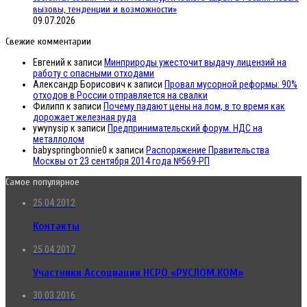
вызовы, тенденции и возможности»
09.07.2026
Свежие комментарии
Евгений
к записи
Минприроды ужесточит выдачу лицензий на
работу с опасными отходами
Александр Борисович
к записи
Провал мусорной реформы: 90%
отходов в России отправляется на свалки
Филипп
к записи
Почему падают цены на лом, в то время как
дорожает железная руда
ywynysip
к записи
Предпринимательский форум. НДС на
металлолом
babyspringbonnie0
к записи
Распоряжение Правительства
Москвы от 23 сентября 2014 года №569-РП
Самое популярное
25.04.2012
Контакты
25.04.2017
Участники Ассоциации НСРО «РУСЛОМ.КОМ»
30.03.2016