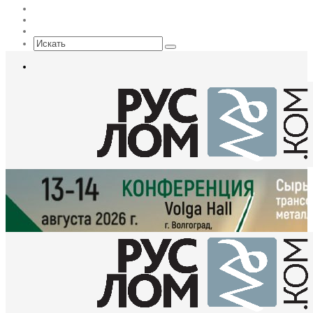
Max
EN
Sidebar
Искать
Меню