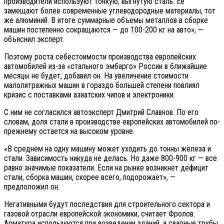
производители используют тонкую, выгнутую сталь. Ее
замещают более современные углеводородные материалы, тот
же алюминий. В итоге суммарные объемы металлов в сборке
машин постепенно сокращаются — до 100-200 кг на авто», —
объяснил эксперт.
Поэтому роста себестоимости производства европейских
автомобилей из-за «стального эмбарго» России в ближайшие
месяцы не будет, добавил он. На увеличение стоимости
малолитражных машин в гораздо большей степени повлиял
кризис с поставками азиатских чипов и электроники.
С ним не согласился автоэксперт Дмитрий Славнов. По его
словам, доля стали в производстве европейских автомобилей по-
прежнему остается на высоком уровне.
«В среднем на одну машину может уходить до тонны железа и
стали. Зависимость никуда не делась. Но даже 800-900 кг — все
равно значимые показатели. Если на рынке возникнет дефицит
стали, сборка машин, скорее всего, подорожает», —
предположил он.
Негативными будут последствия для строительного сектора и
газовой отрасли европейской экономики, считает Фролов.
Арматура используются при возведении зданий, а сварные трубы