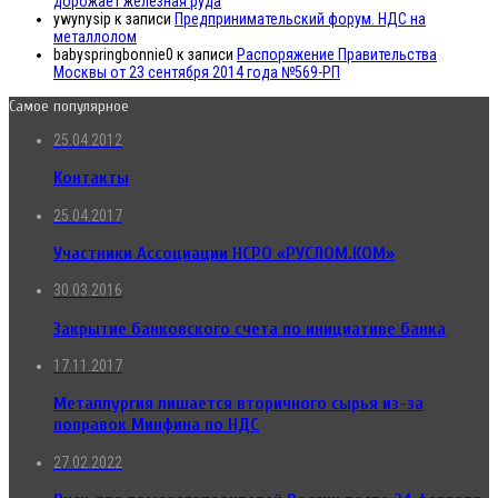
дорожает железная руда
ywynysip
к записи
Предпринимательский форум. НДС на
металлолом
babyspringbonnie0
к записи
Распоряжение Правительства
Москвы от 23 сентября 2014 года №569-РП
Самое популярное
25.04.2012
Контакты
25.04.2017
Участники Ассоциации НСРО «РУСЛОМ.КОМ»
30.03.2016
Закрытие банковского счета по инициативе банка
17.11.2017
Металлургия лишается вторичного сырья из-за
поправок Минфина по НДС
27.02.2022