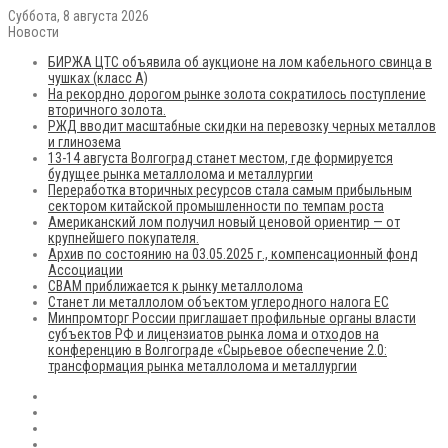
Суббота, 8 августа 2026
Новости
БИРЖА ЦТС объявила об аукционе на лом кабельного свинца в
чушках (класс А)
На рекордно дорогом рынке золота сократилось поступление
вторичного золота.
РЖД вводит масштабные скидки на перевозку черных металлов
и глинозема
13-14 августа Волгоград станет местом, где формируется
будущее рынка металлолома и металлургии
Переработка вторичных ресурсов стала самым прибыльным
сектором китайской промышленности по темпам роста
Американский лом получил новый ценовой ориентир — от
крупнейшего покупателя.
Архив по состоянию на 03.05.2025 г., компенсационный фонд
Ассоциации
CBAM приближается к рынку металлолома
Станет ли металлолом объектом углеродного налога ЕС
Минпромторг России приглашает профильные органы власти
субъектов РФ и лицензиатов рынка лома и отходов на
конференцию в Волгограде «Сырьевое обеспечение 2.0:
трансформация рынка металлолома и металлургии
RSS
Flickr
vk.com
Telegram