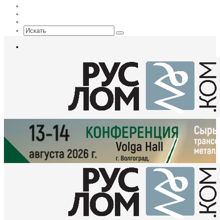
Max
EN
Sidebar
Искать
Меню