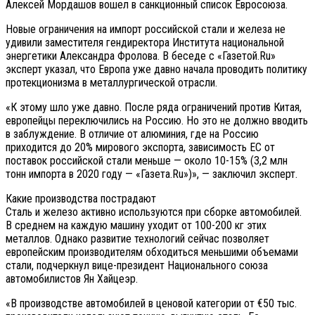
Алексей Мордашов вошел в санкционный список Евросоюза.
Новые ограничения на импорт российской стали и железа не
удивили заместителя гендиректора Института национальной
энергетики Александра Фролова. В беседе с «Газетой.Ru»
эксперт указал, что Европа уже давно начала проводить политику
протекционизма в металлургической отрасли.
«К этому шло уже давно. После ряда ограничений против Китая,
европейцы переключились на Россию. Но это не должно вводить
в заблуждение. В отличие от алюминия, где на Россию
приходится до 20% мирового экспорта, зависимость ЕС от
поставок российской стали меньше — около 10-15% (3,2 млн
тонн импорта в 2020 году — «Газета.Ru»)», — заключил эксперт.
Какие производства пострадают
Сталь и железо активно используются при сборке автомобилей.
В среднем на каждую машину уходит от 100-200 кг этих
металлов. Однако развитие технологий сейчас позволяет
европейским производителям обходиться меньшими объемами
стали, подчеркнул вице-президент Национального союза
автомобилистов Ян Хайцеэр.
«В производстве автомобилей в ценовой категории от €50 тыс.