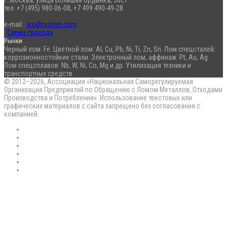
тел. +7 (495) 980-06-08, +7 499 490-49-28
e-mail :
sro@ruslom.com
Схема проезда
Рынки
Черный лом: Fe. Цветной лом: Al, Cu, Pb, Ni, Ti, Zn, Sn. Лом спецсталей:
коррозионностойкие стали. Электронный лом, аффинаж: Pt, Au, Ag.
Лом спецсплавов: Nb, W, Ni, Co, Mg и др. Утилизация техники и
транспортных средств.
© 2012–2026, Ассоциация «Национальная Саморегулируемая
Организация Предприятий по Обращению с Ломом Металлов, Отходами
Производства и Потребления». Использование текстовых или
графических материалов с сайта запрещено без согласования с
компанией.
RSS
Flickr
vk.com
Telegram
Max
EN
Back
to
top
button