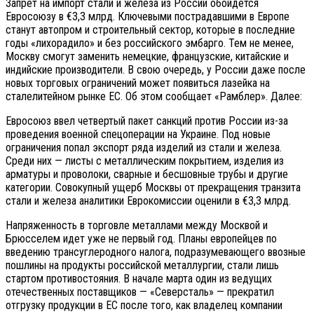
Запрет на импорт стали и железа из России обойдется
Евросоюзу в €3,3 млрд. Ключевыми пострадавшими в Европе
станут автопром и строительный сектор, которые в последние
годы «лихорадило» и без российского эмбарго. Тем не менее,
Москву смогут заменить немецкие, французские, китайские и
индийские производители. В свою очередь, у России даже после
новых торговых ограничений может появиться лазейка на
сталелитейном рынке ЕС. Об этом сообщает «Рамблер». Далее:
Евросоюз ввел четвертый пакет санкций против России из-за
проведения военной спецоперации на Украине. Под новые
ограничения попал экспорт ряда изделий из стали и железа.
Среди них — листы с металлическим покрытием, изделия из
арматуры и проволоки, сварные и бесшовные трубы и другие
категории. Совокупный ущерб Москвы от прекращения транзита
стали и железа аналитики Еврокомиссии оценили в €3,3 млрд.
Напряженность в торговле металлами между Москвой и
Брюсселем идет уже не первый год. Планы европейцев по
введению трансуглеродного налога, подразумевающего ввозные
пошлины на продукты российской металлургии, стали лишь
стартом противостояния. В начале марта один из ведущих
отечественных поставщиков — «Северсталь» — прекратил
отгрузку продукции в ЕС после того, как владелец компании