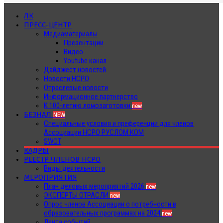
ЛК
ПРЕСС-ЦЕНТР
Медиаматериалы
Презентации
Видео
Youtube канал
Дайджест новостей
Новости НСРО
Отраслевые новости
Информационное партнерство
К 100-летию ломозаготовки
new
БЕЗНАЛ
NEW
Специальные условия и преференции для членов
Ассоциации НСРО РУСЛОМ.КОМ
SWOT
КАДРЫ
РЕЕСТР ЧЛЕНОВ НСРО
Виды деятельности
МЕРОПРИЯТИЯ
План деловых мероприятий 2026
new
ЭКСПЕРТЫ ОТРАСЛИ
new
Опрос членов Ассоциации о потребности в
образовательных программах на 2024
new
Лента событий