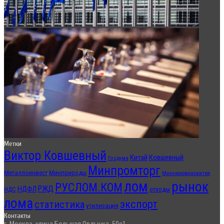
Метки
Виктор Ковшевный
Китай
Ковшевный
Госдума
Минпромторг
Металлоинвест
Минприроды
Минэкономразвития
лом
рынок
РУСЛОМ.КОМ
РЖД
НДФЛ
отходы
НДС
лома
экспорт
статистика
утилизация
Контакты
г. Москва, улица Большая Ордынка, 50с1