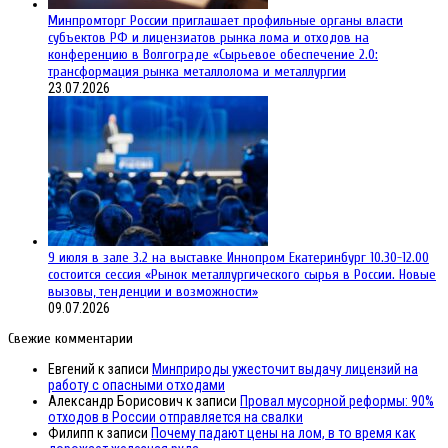
Минпромторг России приглашает профильные органы власти
субъектов РФ и лицензиатов рынка лома и отходов на
конференцию в Волгограде «Сырьевое обеспечение 2.0:
трансформация рынка металлолома и металлургии
23.07.2026
9 июля в зале 3.2 на выставке Иннопром Екатеринбург 10.30-12.00
состоится сессия «Рынок металлургического сырья в России. Новые
вызовы, тенденции и возможности»
09.07.2026
Свежие комментарии
Евгений
к записи
Минприроды ужесточит выдачу лицензий на
работу с опасными отходами
Александр Борисович
к записи
Провал мусорной реформы: 90%
отходов в России отправляется на свалки
Филипп
к записи
Почему падают цены на лом, в то время как