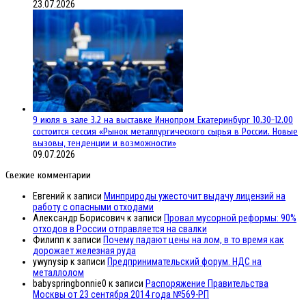
23.07.2026
9 июля в зале 3.2 на выставке Иннопром Екатеринбург 10.30-12.00
состоится сессия «Рынок металлургического сырья в России. Новые
вызовы, тенденции и возможности»
09.07.2026
Свежие комментарии
Евгений
к записи
Минприроды ужесточит выдачу лицензий на
работу с опасными отходами
Александр Борисович
к записи
Провал мусорной реформы: 90%
отходов в России отправляется на свалки
Филипп
к записи
Почему падают цены на лом, в то время как
дорожает железная руда
ywynysip
к записи
Предпринимательский форум. НДС на
металлолом
babyspringbonnie0
к записи
Распоряжение Правительства
Москвы от 23 сентября 2014 года №569-РП