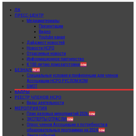
ЛК
ПРЕСС-ЦЕНТР
Медиаматериалы
Презентации
Видео
Youtube канал
Дайджест новостей
Новости НСРО
Отраслевые новости
Информационное партнерство
К 100-летию ломозаготовки
new
БЕЗНАЛ
NEW
Специальные условия и преференции для членов
Ассоциации НСРО РУСЛОМ.КОМ
SWOT
КАДРЫ
РЕЕСТР ЧЛЕНОВ НСРО
Виды деятельности
МЕРОПРИЯТИЯ
План деловых мероприятий 2026
new
ЭКСПЕРТЫ ОТРАСЛИ
new
Опрос членов Ассоциации о потребности в
образовательных программах на 2024
new
Лента событий