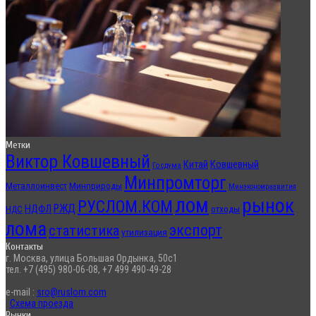
Метки
Виктор Ковшевный
Китай
Ковшевный
Госдума
Минпромторг
Металлоинвест
Минприроды
Минэкономразвития
лом
рынок
РУСЛОМ.КОМ
РЖД
НДФЛ
отходы
НДС
лома
экспорт
статистика
утилизация
Контакты
г. Москва, улица Большая Ордынка, 50с1
тел. +7 (495) 980-06-08, +7 499 490-49-28
e-mail :
sro@ruslom.com
Схема проезда
Рынки