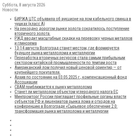
Суббота, 8 августа 2026
Новости
БИРЖА ЦТС объявила об аукционе на лом кабельного свинца в
чушках (класс А)
На рекордно дорогом рынке золота сократилось поступление
вторичного золота.
РЖД вводит масштабные скидки на перевозку черных металлов
и глинозема
13-14 августа Волгоград станет местом, где формируется
будущее рынка металлолома и металлургии
Переработка вторичных ресурсов стала самым прибыльным
сектором китайской промышленности по темпам роста
Американский лом получил новый ценовой ориентир — от
крупнейшего покупателя.
Архив по состоянию на 03.05.2025 г., компенсационный фонд
Ассоциации
CBAM приближается к рынку металлолома
Станет ли металлолом объектом углеродного налога ЕС
Минпромторг России приглашает профильные органы власти
субъектов РФ и лицензиатов рынка лома и отходов на
конференцию в Волгограде «Сырьевое обеспечение 2.0:
трансформация рынка металлолома и металлургии
RSS
Flickr
vk.com
Telegram