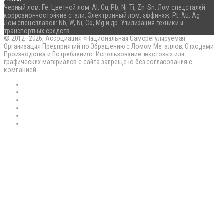
Черный лом: Fe. Цветной лом: Al, Cu, Pb, Ni, Ti, Zn, Sn. Лом спецсталей:
коррозионностойкие стали. Электронный лом, аффинаж: Pt, Au, Ag.
Лом спецсплавов: Nb, W, Ni, Co, Mg и др. Утилизация техники и
транспортных средств.
© 2012–2026, Ассоциация «Национальная Саморегулируемая
Организация Предприятий по Обращению с Ломом Металлов, Отходами
Производства и Потребления». Использование текстовых или
графических материалов с сайта запрещено без согласования с
компанией.
RSS
Flickr
vk.com
Telegram
Max
EN
Back
to
top
button