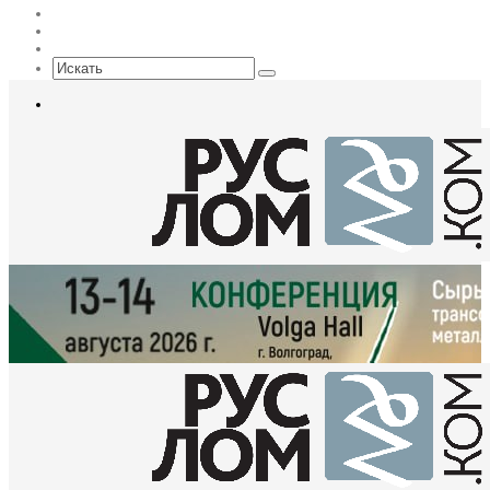
Max
EN
Sidebar
Искать
Меню