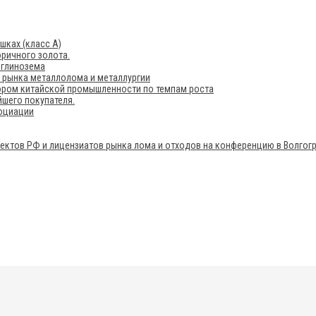
шках (класс А)
ричного золота.
 глинозема
е рынка металлолома и металлургии
ором китайской промышленности по темпам роста
шего покупателя.
социации
ектов РФ и лицензиатов рынка лома и отходов на конференцию в Волгог