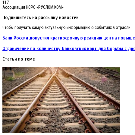
117
Ассоциация НСРО «РУСЛОМ.КОМ»
Подпишитесь на рассылку новостей
чтобы получать самую актуальную информацию о событиях в отрасли
Банк
Банк России допустил краткосрочную реакцию цен на повыше
России
допустил
Ограничение
Ограничение по количеству банковских карт для борьбы с д
краткосрочную
по
реакцию
количеству
Статьи по теме
цен
банковских
на
карт
повышение
для
НДС
борьбы
до
с
22%.
дропперами
может
быть
скорректировано