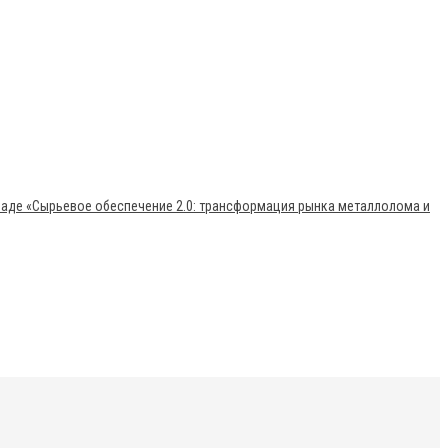
раде «Сырьевое обеспечение 2.0: трансформация рынка металлолома и