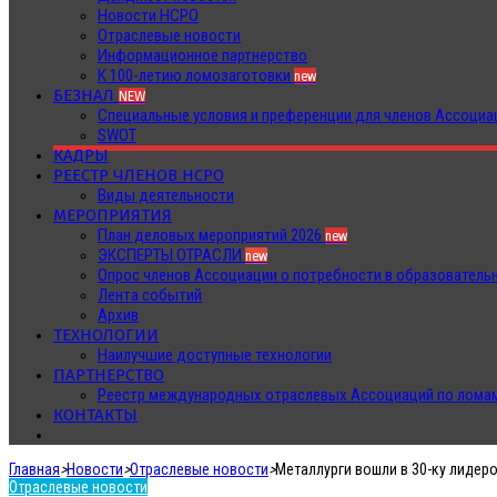
Новости НСРО
Отраслевые новости
Информационное партнерство
К 100-летию ломозаготовки
new
БЕЗНАЛ
NEW
Специальные условия и преференции для членов Ассоц
SWOT
КАДРЫ
РЕЕСТР ЧЛЕНОВ НСРО
Виды деятельности
МЕРОПРИЯТИЯ
План деловых мероприятий 2026
new
ЭКСПЕРТЫ ОТРАСЛИ
new
Опрос членов Ассоциации о потребности в образователь
Лента событий
Архив
ТЕХНОЛОГИИ
Наилучшие доступные технологии
ПАРТНЕРСТВО
Реестр международных отраслевых Ассоциаций по ломам
КОНТАКТЫ
Главная
>
Новости
>
Отраслевые новости
>
Металлурги вошли в 30-ку лидеро
Отраслевые новости