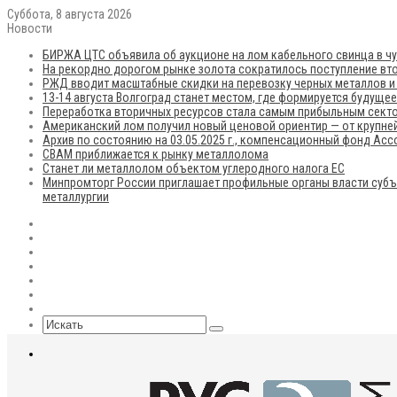
Суббота, 8 августа 2026
Новости
БИРЖА ЦТС объявила об аукционе на лом кабельного свинца в чу
На рекордно дорогом рынке золота сократилось поступление вто
РЖД вводит масштабные скидки на перевозку черных металлов и
13-14 августа Волгоград станет местом, где формируется будуще
Переработка вторичных ресурсов стала самым прибыльным сект
Американский лом получил новый ценовой ориентир — от крупней
Архив по состоянию на 03.05.2025 г., компенсационный фонд Ас
CBAM приближается к рынку металлолома
Станет ли металлолом объектом углеродного налога ЕС
Минпромторг России приглашает профильные органы власти субъ
металлургии
RSS
Flickr
vk.com
Telegram
Max
EN
Sidebar
Искать
Меню