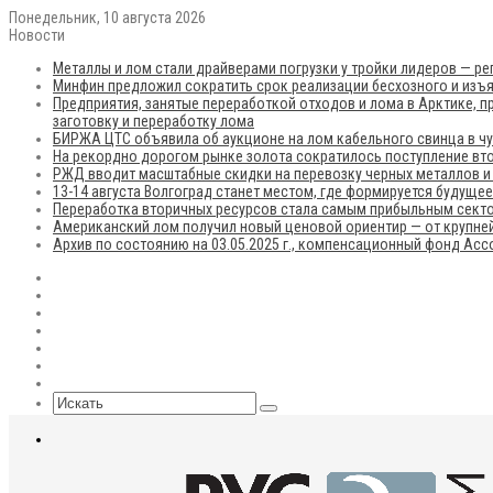
Понедельник, 10 августа 2026
Новости
Металлы и лом стали драйверами погрузки у тройки лидеров — р
Минфин предложил сократить срок реализации бесхозного и изъя
Предприятия, занятые переработкой отходов и лома в Арктике, п
заготовку и переработку лома
БИРЖА ЦТС объявила об аукционе на лом кабельного свинца в чу
На рекордно дорогом рынке золота сократилось поступление вто
РЖД вводит масштабные скидки на перевозку черных металлов и
13-14 августа Волгоград станет местом, где формируется будуще
Переработка вторичных ресурсов стала самым прибыльным сект
Американский лом получил новый ценовой ориентир — от крупней
Архив по состоянию на 03.05.2025 г., компенсационный фонд Ас
RSS
Flickr
vk.com
Telegram
Max
EN
Sidebar
Искать
Меню