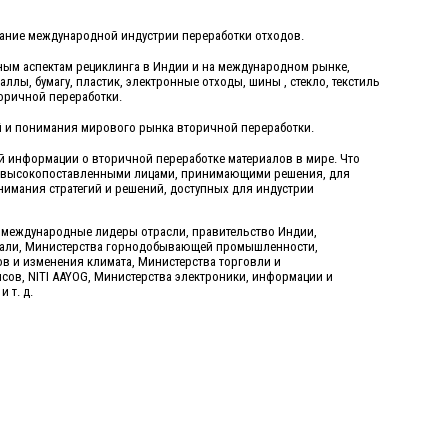
мание международной индустрии переработки отходов.
ым аспектам рециклинга в Индии и на международном рынке,
ллы, бумагу, пластик, электронные отходы, шины , стекло, текстиль
торичной переработки.
 и понимания мирового рынка вторичной переработки.
 информации о вторичной переработке материалов в мире. Что
с высокопоставленными лицами, принимающими решения, для
нимания стратегий и решений, доступных для индустрии
 международные лидеры отрасли, правительство Индии,
тали, Министерства горнодобывающей промышленности,
в и изменения климата, Министерства торговли и
ов, NITI AAYOG, Министерства электроники, информации и
 т. д.