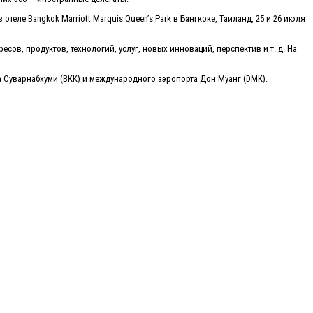
ле Bangkok Marriott Marquis Queen’s Park в Бангкоке, Таиланд, 25 и 26 июля
в, продуктов, технологий, услуг, новых инноваций, перспектив и т. д. На
 Суварнабхуми (BKK) и международного аэропорта Дон Муанг (DMK).