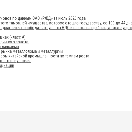
егионов по данным ОАО «РЖД» за июль 2026 года
того таможней имущества, которое отошло государству, со 100 до 44 дн
редлагается освободить от уплаты НДС и налога на прибыль, а также упр
шках (класс А)
ричного золота.
 глинозема
е рынка металлолома и металлургии
ором китайской промышленности по темпам роста
шего покупателя.
социации