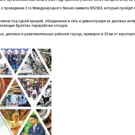
роведении 2-го Международного бизнес-саммита IBS2024, который пройдет в оте
ов под одной крышей, объединение в сеть и демонстрация их деловых интересо
авляющих Братство переработки отходов.
х, деловых и развлекательных районов города, примерно в 30 км от аэропорта