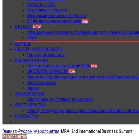
Новости НСРО
Отраслевые новости
Информационное партнерство
К 100-летию ломозаготовки
new
БЕЗНАЛ
NEW
Специальные условия и преференции для членов Ассоц
SWOT
КАДРЫ
РЕЕСТР ЧЛЕНОВ НСРО
Виды деятельности
МЕРОПРИЯТИЯ
План деловых мероприятий 2026
new
ЭКСПЕРТЫ ОТРАСЛИ
new
Опрос членов Ассоциации о потребности в образователь
Лента событий
Архив
ТЕХНОЛОГИИ
Наилучшие доступные технологии
ПАРТНЕРСТВО
Реестр международных отраслевых Ассоциаций по ломам
КОНТАКТЫ
Главная
>
Руслом
>
Мероприятия
>
MRAI 2nd International Business Summit
Мероприятия