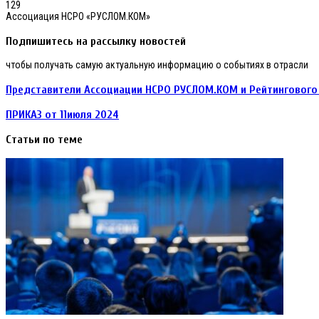
129
Ассоциация НСРО «РУСЛОМ.КОМ»
Подпишитесь на рассылку новостей
чтобы получать самую актуальную информацию о событиях в отрасли
Представители
Представители Ассоциации НСРО РУСЛОМ.КОМ и Рейтингового 
Ассоциации
НСРО
ПРИКАЗ
ПРИКАЗ от 11июля 2024
РУСЛОМ.КОМ
от
и
11июля
Статьи по теме
Рейтингового
2024
агентства
Русмет
участвуют
в
заседании
Рабочей
группы
по
горнорудной
промышленности
и
металлургии
БРИКС