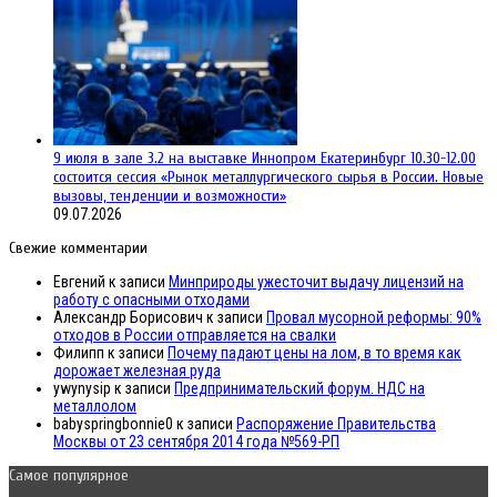
9 июля в зале 3.2 на выставке Иннопром Екатеринбург 10.30-12.00
состоится сессия «Рынок металлургического сырья в России. Новые
вызовы, тенденции и возможности»
09.07.2026
Свежие комментарии
Евгений
к записи
Минприроды ужесточит выдачу лицензий на
работу с опасными отходами
Александр Борисович
к записи
Провал мусорной реформы: 90%
отходов в России отправляется на свалки
Филипп
к записи
Почему падают цены на лом, в то время как
дорожает железная руда
ywynysip
к записи
Предпринимательский форум. НДС на
металлолом
babyspringbonnie0
к записи
Распоряжение Правительства
Москвы от 23 сентября 2014 года №569-РП
Самое популярное