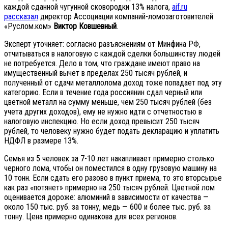
каждой сданной чугунной сковородки 13% налога,
aif.ru
рассказал
директор Ассоциации компаний-ломозаготовителей
«Руслом.ком»
Виктор Ковшевный
.
Эксперт уточняет: согласно разъяснениям от Минфина РФ,
отчитываться в налоговую с каждой сделки большинству людей
не потребуется. Дело в том, что граждане имеют право на
имущественный вычет в пределах 250 тысяч рублей, и
полученный от сдачи металлолома доход тоже попадает под эту
категорию. Если в течение года россиянин сдал черный или
цветной металл на сумму меньше, чем 250 тысяч рублей (без
учета других доходов), ему не нужно идти с отчетностью в
налоговую инспекцию. Но если доход превысит 250 тысяч
рублей, то человеку нужно будет подать декларацию и уплатить
НДФЛ в размере 13%.
Семья из 5 человек за 7-10 лет накапливает примерно столько
черного лома, чтобы он поместился в одну грузовую машину на
10 тонн. Если сдать его разово в пункт приема, то это вторсырье
как раз «потянет» примерно на 250 тысяч рублей. Цветной лом
оценивается дороже: алюминий в зависимости от качества —
около 150 тыс. руб. за тонну, медь — 600 и более тыс. руб. за
тонну. Цена примерно одинакова для всех регионов.