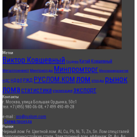
Метки
Виктор Ковшевный
Китай
Ковшевный
Госдума
Минпромторг
Металлоинвест
Минприроды
Минэкономразвития
лом
рынок
РУСЛОМ.КОМ
РЖД
НДФЛ
отходы
НДС
лома
экспорт
статистика
утилизация
Контакты
г. Москва, улица Большая Ордынка, 50с1
тел. +7 (495) 980-06-08, +7 499 490-49-28
e-mail :
sro@ruslom.com
Схема проезда
Рынки
Черный лом: Fe. Цветной лом: Al, Cu, Pb, Ni, Ti, Zn, Sn. Лом спецсталей:
коррозионностойкие стали. Электронный лом, аффинаж: Pt, Au, Ag.