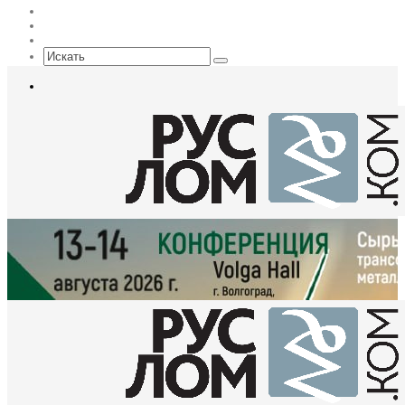
Max
EN
Sidebar
Искать
Меню