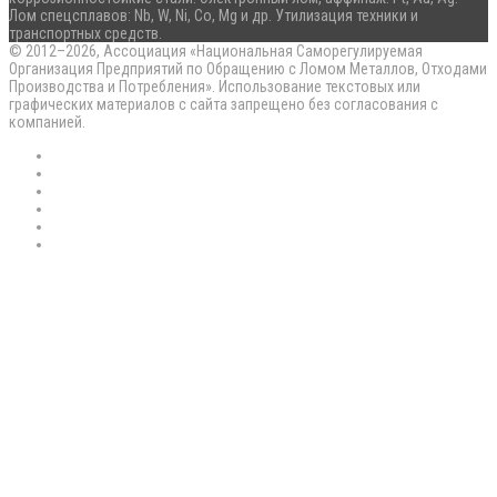
Лом спецсплавов: Nb, W, Ni, Co, Mg и др. Утилизация техники и
транспортных средств.
© 2012–2026, Ассоциация «Национальная Саморегулируемая
Организация Предприятий по Обращению с Ломом Металлов, Отходами
Производства и Потребления». Использование текстовых или
графических материалов с сайта запрещено без согласования с
компанией.
RSS
Flickr
vk.com
Telegram
Max
EN
Back
to
top
button