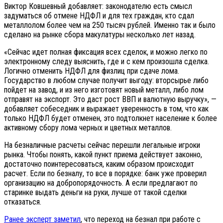
Виктор Ковшевный добавляет: законодателю есть смысл
задуматься об отмене НДФЛ и для тех граждан, кто сдал
металлолом более чем на 250 тысяч рублей. Именно так и было
сделано на рынке сбора макулатуры несколько лет назад.
«Сейчас идет полная фиксация всех сделок, и можно легко по
электронному следу выяснить, где и с кем произошла сделка.
Логично отменить НДФЛ для физлиц при сдаче лома.
Государство в любом случае получит выгоду: вторсырье либо
пойдет на завод, и из него изготовят новый металл, либо лом
отправят на экспорт. Это даст рост ВВП и валютную выручку», —
добавляет собеседник и выражает уверенность в том, что как
только НДФЛ будет отменен, это подтолкнет население к более
активному сбору лома черных и цветных металлов.
На безналичные расчеты сейчас перешли легальные игроки
рынка. Чтобы понять, какой пункт приема действует законно,
достаточно поинтересоваться, каким образом происходит
расчет. Если по безналу, то все в порядке: банк уже проверил
организацию на добропорядочность. А если предлагают по
старинке выдать деньги на руки, лучше от такой сделки
отказаться.
Ранее эксперт заметил
, что переход на безнал при работе с