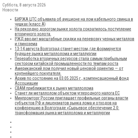
Суббота, 8 августа 2026
Новости
БИРЖА ЦТС объявила об аукционе на лом кабельного свинца в
чушках (класс А)
На рекордно дорогом рынке золота сократилось поступление
вторичного золота.
РЖД вводит масштабные скидки на перевозку черных металлов
и глинозема
13-14 августа Волгоград станет местом, где формируется
будущее рынка металлолома и металлургии
Переработка вторичных ресурсов стала самым прибыльным
сектором китайской промышленности по темпам роста
Американский лом получил новый ценовой ориентир — от
крупнейшего покупателя.
Архив по состоянию на 03.05.2025 г., компенсационный фонд
Ассоциации
CBAM приближается к рынку металлолома
Станет ли металлолом объектом углеродного налога ЕС
Минпромторг России приглашает профильные органы власти
субъектов РФ и лицензиатов рынка лома и отходов на
конференцию в Волгограде «Сырьевое обеспечение 2.0:
трансформация рынка металлолома и металлургии
RSS
Flickr
vk.com
Telegram