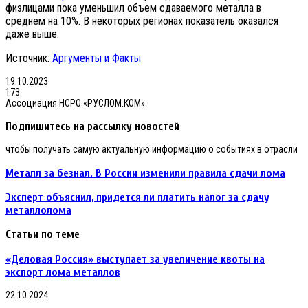
физлицами пока уменьшил объем сдаваемого металла в
среднем на 10%. В некоторых регионах показатель оказался
даже выше.
Источник:
Аргументы и Факты
19.10.2023
173
Ассоциация НСРО «РУСЛОМ.КОМ»
Подпишитесь на рассылку новостей
чтобы получать самую актуальную информацию о событиях в отрасли
Металл
Металл за безнал. В России изменили правила сдачи лома
за
безнал.
Эксперт
Эксперт объяснил, придется ли платить налог за сдачу
В
объяснил,
металлолома
России
придется
изменили
ли
Статьи по теме
правила
платить
сдачи
налог
«Деловая Россия» выступает за увеличение квоты на
лома
за
экспорт лома металлов
сдачу
металлолома
22.10.2024