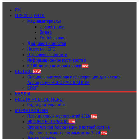
ЛК
ПРЕСС-ЦЕНТР
Медиаматериалы
Презентации
Видео
Youtube канал
Дайджест новостей
Новости НСРО
Отраслевые новости
Информационное партнерство
К 100-летию ломозаготовки
new
БЕЗНАЛ
NEW
Специальные условия и преференции для членов
Ассоциации НСРО РУСЛОМ.КОМ
SWOT
КАДРЫ
РЕЕСТР ЧЛЕНОВ НСРО
Виды деятельности
МЕРОПРИЯТИЯ
План деловых мероприятий 2026
new
ЭКСПЕРТЫ ОТРАСЛИ
new
Опрос членов Ассоциации о потребности в
образовательных программах на 2024
new
Лента событий