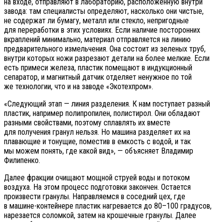
на входе, отправляют в лабораторию, расположенную внутри
завода: там специалисты определяют, насколько они чистые,
не содержат ли бумагу, металл или стекло, непригодные
для переработки в этих условиях. Если наличие посторонних
вкраплений минимально, материал отправляется на линию
предварительного измельчения. Она состоит из зеленых труб,
внутри которых ножи разрезают детали на более мелкие. Если
есть примеси железа, пластик помещают в индукционный
сепаратор, и магнитный датчик отделяет ненужное по той
же технологии, что и на заводе «Экотехпром».
«Следующий этап — линия разделения. К нам поступает разный
пластик, например полипропилен, полистирол. Они обладают
разными свойствами, поэтому сплавлять их вместе
для получения гранул нельзя. Но машина разделяет их на
плавающие и тонущие, поместив в емкость с водой, и так
мы можем понять, где какой вид», — объясняет Владимир
Филипенко.
Далее фракции очищают мощной струей воды и потоком
воздуха. На этом процесс подготовки закончен. Остается
произвести гранулы. Направляемся в соседний цех, где
в машине-контейнере пластик нагревается до 80–100 градусов,
нарезается соломкой, затем на крошечные гранулы. Далее