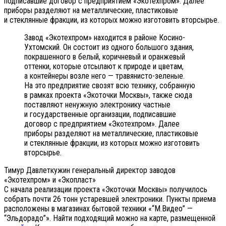
подписавшие договор с предприятием «Экотехпром». Далее
приборы разделяют на металлические, пластиковые
и стеклянные фракции, из которых можно изготовить вторсырье.
Завод «Экотехпром» находится в районе Косино-
Ухтомский. Он состоит из одного большого здания,
покрашенного в белый, коричневый и оранжевый
оттенки, которые отсылают к природе и цветам,
а контейнеры возле него — травянисто-зеленые.
На это предприятие свозят всю технику, собранную
в рамках проекта «Экоточки Москвы», также сюда
поставляют ненужную электронику частные
и государственные организации, подписавшие
договор с предприятием «Экотехпром». Далее
приборы разделяют на металлические, пластиковые
и стеклянные фракции, из которых можно изготовить
вторсырье.
Тимур Давлеткужин генеральный директор заводов
«Экотехпром» и «Экопласт»
С начала реализации проекта «Экоточки Москвы» получилось
собрать почти 26 тонн устаревшей электроники. Пункты приема
расположены в магазинах бытовой техники «“М.Видео” —
“Эльдорадо”». Найти подходящий можно на карте, размещенной