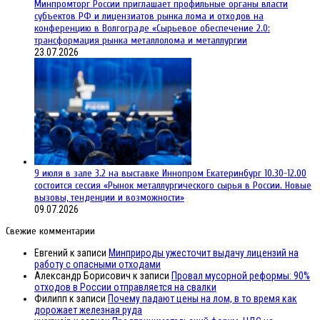
Минпромторг России приглашает профильные органы власти
субъектов РФ и лицензиатов рынка лома и отходов на
конференцию в Волгограде «Сырьевое обеспечение 2.0:
трансформация рынка металлолома и металлургии
23.07.2026
9 июля в зале 3.2 на выставке Иннопром Екатеринбург 10.30-12.00
состоится сессия «Рынок металлургического сырья в России. Новые
вызовы, тенденции и возможности»
09.07.2026
Свежие комментарии
Евгений
к записи
Минприроды ужесточит выдачу лицензий на
работу с опасными отходами
Александр Борисович
к записи
Провал мусорной реформы: 90%
отходов в России отправляется на свалки
Филипп
к записи
Почему падают цены на лом, в то время как
дорожает железная руда