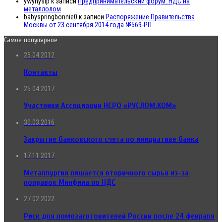
ywynysip
к записи
Предпринимательский форум. НДС на
металлолом
babyspringbonnie0
к записи
Распоряжение Правительства
Москвы от 23 сентября 2014 года №569-РП
Самое популярное
25.04.2012
Контакты
25.04.2017
Участники Ассоциации НСРО «РУСЛОМ.КОМ»
30.03.2016
Закрытие банковского счета по инициативе банка
17.11.2017
Металлургия лишается вторичного сырья из-за
поправок Минфина по НДС
27.02.2022
Риск для ломозаготовителей России после 24 февраля