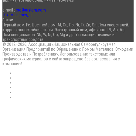
тел. +7 (495) 980-06-08, +7 499 490-49-28
e-mail :
sro@ruslom.com
Схема проезда
Рынки
Черный лом: Fe. Цветной лом: Al, Cu, Pb, Ni, Ti, Zn, Sn. Лом спецсталей:
коррозионностойкие стали. Электронный лом, аффинаж: Pt, Au, Ag.
Лом спецсплавов: Nb, W, Ni, Co, Mg и др. Утилизация техники и
транспортных средств.
© 2012–2026, Ассоциация «Национальная Саморегулируемая
Организация Предприятий по Обращению с Ломом Металлов, Отходами
Производства и Потребления». Использование текстовых или
графических материалов с сайта запрещено без согласования с
компанией.
RSS
Flickr
vk.com
Telegram
Max
EN
Back
to
top
button