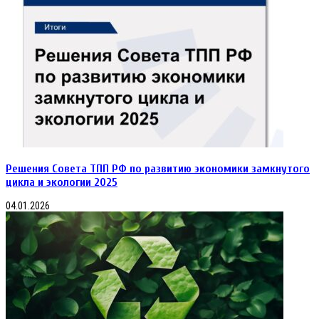
и
внесении
Ассоциацией
изменений
Металлургии
в
Узбекистана.
постановление
Правительства
Российской
Федерации
от
26
декабря
2020
г.
№
2290"
Решения Совета ТПП РФ по развитию экономики замкнутого
цикла и экологии 2025
04.01.2026