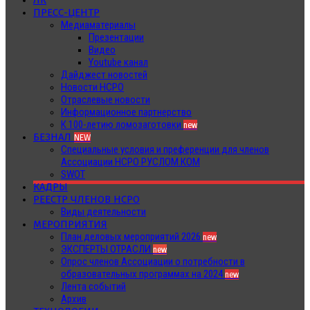
ЛК
ПРЕСС-ЦЕНТР
Медиаматериалы
Презентации
Видео
Youtube канал
Дайджест новостей
Новости НСРО
Отраслевые новости
Информационное партнерство
К 100-летию ломозаготовки
new
БЕЗНАЛ
NEW
Специальные условия и преференции для членов
Ассоциации НСРО РУСЛОМ.КОМ
SWOT
КАДРЫ
РЕЕСТР ЧЛЕНОВ НСРО
Виды деятельности
МЕРОПРИЯТИЯ
План деловых мероприятий 2026
new
ЭКСПЕРТЫ ОТРАСЛИ
new
Опрос членов Ассоциации о потребности в
образовательных программах на 2024
new
Лента событий
Архив