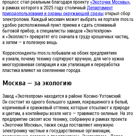
процесс стал реальным благодаря проекту
«Экоточки Москвы»
,
в рамках которого в 2025 году столичный
Департамент
природопользования и охраны окружающей среды
открыл сбор
электролома. Каждый москвич может выбрать на портале mos.ru
удобно расположенный пункт приема и сдать сломанный
бытовой прибор, а специалисты заводов «Экотехпром»
и «Экопласт» превратят его сначала в груду крошечных частиц,
а затем — в полезную вещь.
Корреспонденты mos.ru побывали на обоих предприятиях
и узнали, почему технику сортируют вручную, для чего нужна
многоуровневая сепарация и как утилизация и переработка
пластика влияют на озеленение города.
Москва — за экологию
Завод «Экотехпром» находится в районе Косино-Ухтомский.
Он состоит из одного большого здания, покрашенного в белый,
коричневый и оранжевый оттенки, которые отсылают к природе
и цветам, а контейнеры возле него — травянисто-зеленые. На это
предприятие свозят всю технику, собранную в рамках проекта
«Экоточки Москвы», также сюда поставляют ненужную
электронику частные и государственные организации,