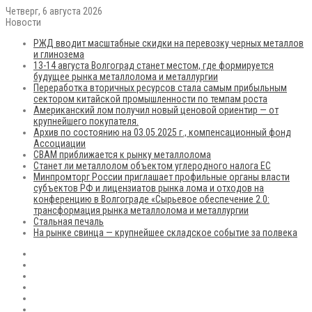
Четверг, 6 августа 2026
Новости
РЖД вводит масштабные скидки на перевозку черных металлов
и глинозема
13-14 августа Волгоград станет местом, где формируется
будущее рынка металлолома и металлургии
Переработка вторичных ресурсов стала самым прибыльным
сектором китайской промышленности по темпам роста
Американский лом получил новый ценовой ориентир — от
крупнейшего покупателя.
Архив по состоянию на 03.05.2025 г., компенсационный фонд
Ассоциации
CBAM приближается к рынку металлолома
Станет ли металлолом объектом углеродного налога ЕС
Минпромторг России приглашает профильные органы власти
субъектов РФ и лицензиатов рынка лома и отходов на
конференцию в Волгограде «Сырьевое обеспечение 2.0:
трансформация рынка металлолома и металлургии
Стальная печаль
На рынке свинца — крупнейшее складское событие за полвека
RSS
Flickr
vk.com
Telegram
Max
EN