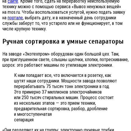
на
сайте
. Кроме того, сдать на переработку неиспользуемую
технику можно с помощью сервиса «Вывоз ненужных вещей»
на mos.ru. Чтобы воспользоваться услугой, нужно подать заявку
на
портале
, выбрать дату, и в назначенный день сотрудники
службы заберут то, что устарело или не функционирует, в том
числе крупную технику.
Ручная сортировка и умные сепараторы
На заводе «Экотехпром» оборудован один большой цех. Там,
при приглушенном свете, слышны щелчки, хлопки, потрескивание,
шорох: это работают машины по утилизации электроники.
К нам попадает все, что включается в розетку, как
шутят наши сотрудники. Мощности завода позволяют
перерабатывать 75 тысяч тонн электроники в год.
Это примерно 37 миллионов электрочайников
или 250 тысяч стиральных машин. Процесс состоит
из нескольких этапов — это прием техники,
предварительная сортировка, разбор, дробление
и многоступенчатая
сепарация
«Они разделяют их на группы: электронно-лучевые трубки,