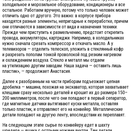
холодильное и морозильное оборудование, кондиционеры и все
остальное. Работаем вручную, потому что только человек может
отличить одно от другого. Это важно: в корпусе прибора
находятся разные элементы, непригодные к переработке, причем
они отличаются в зависимости от вида и назначения техники.
Прежде чем приступить к размельчению, предстоит открепить
провода, аккумуляторы, картриджи. Например, в холодильниках
нужно сначала срезать компрессор и откачать масло. А у
телевизоров — отделить телескоп, уложить в стеклянный кофр
и разрезать пополам тонкой проволокой под резким нагревом
и охлаждением воздуха. Стекло и металл мы отдаем
на утилизацию другим заводам. Наша задача — оставить лишь
пластик», — продолжает Анастасия.
Далее к разобранным на части приборам подъезжает цепная
дробилка — машина, похожая на экскаватор, которая захватывает
клещами сразу несколько деталей и крошит их до размера 150–
200 миллиметров, после чего они попадают в первый сепаратор,
где магнитные датчики вытягивают куски металла, оставляя
только пластик, и отправляют его на конвейер. Металлические
детали попадают на другую ленту, впоследствии их переплавят.
На следующем этапе сырье по конвейеру едет в шахту
шредера — ящика с острыми ножами внутри. Там детали