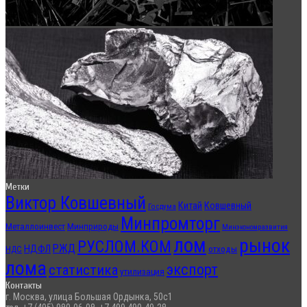
Метки
Виктор Ковшевный
Китай
Ковшевный
Госдума
Минпромторг
Металлоинвест
Минприроды
Минэкономразвития
лом
рынок
РУСЛОМ.КОМ
РЖД
НДФЛ
отходы
НДС
лома
экспорт
статистика
утилизация
Контакты
г. Москва, улица Большая Ордынка, 50с1