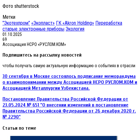
Фото shutterstock
Метки
"Экотехпром"
«Экопласт»
ГК «Akron Holding»
Переработка
старые электронные приборы
Экология
01.10.2025
69
Ассоциация НСРО «РУСЛОМ.КОМ»
Подпишитесь на рассылку новостей
чтобы получать самую актуальную информацию о событиях в отрасли
30
30 сентября в Москве состоялось подписание меморандума
сентября
о взаимопонимании между Ассоциацией НСРО РУСЛОМ.КОM и
в
Ассоциацией Металлургии Узбекистана.
Москве
состоялось
Постановление
Постановление Правительства Российской Федерации от
подписание
Правительства
23.05.2024 № 651 "О внесении изменений в постановление
меморандума
Российской
о
Правительства Российской Федерации от 26 декабря 2020 г.
Федерации
взаимопонимании
№ 2290"
от
между
23.05.2024
Ассоциацией
Статьи по теме
№
НСРО
651
РУСЛОМ.КОM
"О