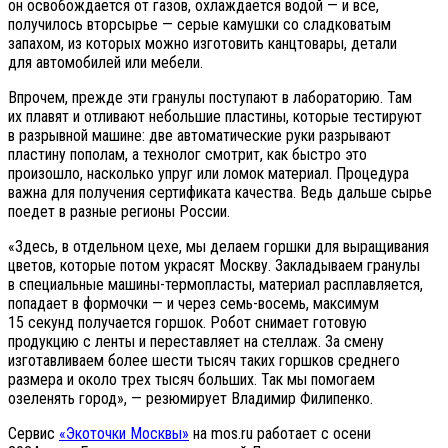
он освобождается от газов, охлаждается водой — и все,
получилось вторсырье — серые камушки со сладковатым
запахом, из которых можно изготовить канцтовары, детали
для автомобилей или мебели.
Впрочем, прежде эти гранулы поступают в лабораторию. Там
их плавят и отливают небольшие пластины, которые тестируют
в разрывной машине: две автоматические руки разрывают
пластину пополам, а технолог смотрит, как быстро это
произошло, насколько упруг или ломок материал. Процедура
важна для получения сертификата качества. Ведь дальше сырье
поедет в разные регионы России.
«Здесь, в отдельном цехе, мы делаем горшки для выращивания
цветов, которые потом украсят Москву. Закладываем гранулы
в специальные машины-термопласты, материал расплавляется,
попадает в формочки — и через семь-восемь, максимум
15 секунд получается горшок. Робот снимает готовую
продукцию с ленты и переставляет на стеллаж. За смену
изготавливаем более шести тысяч таких горшков среднего
размера и около трех тысяч больших. Так мы помогаем
озеленять город», — резюмирует Владимир Филипенко.
Сервис
«Экоточки Москвы»
на mos.ru работает с осени