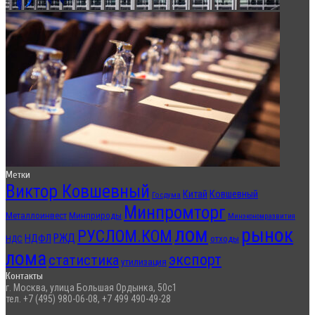
Метки
Виктор Ковшевный
Китай
Ковшевный
Госдума
Минпромторг
Металлоинвест
Минприроды
Минэкономразвития
лом
рынок
РУСЛОМ.КОМ
РЖД
НДФЛ
отходы
НДС
лома
экспорт
статистика
утилизация
Контакты
г. Москва, улица Большая Ордынка, 50с1
тел. +7 (495) 980-06-08, +7 499 490-49-28