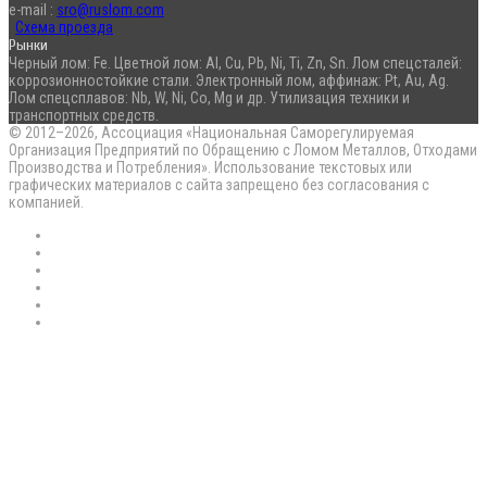
e-mail :
sro@ruslom.com
Схема проезда
Рынки
Черный лом: Fe. Цветной лом: Al, Cu, Pb, Ni, Ti, Zn, Sn. Лом спецсталей:
коррозионностойкие стали. Электронный лом, аффинаж: Pt, Au, Ag.
Лом спецсплавов: Nb, W, Ni, Co, Mg и др. Утилизация техники и
транспортных средств.
© 2012–2026, Ассоциация «Национальная Саморегулируемая
Организация Предприятий по Обращению с Ломом Металлов, Отходами
Производства и Потребления». Использование текстовых или
графических материалов с сайта запрещено без согласования с
компанией.
RSS
Flickr
vk.com
Telegram
Max
EN
Back
to
top
button