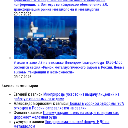
конференцию в Волгограде «Сырьевое обеспечение 2.0:
трансформация рынка металлолома и металлургии
23.07.2026
9 июля в зале 3.2 на выставке Иннопром Екатеринбург 10.30-12.00
состоится сессия «Рынок металлургического сырья в России. Новые
вызовы, тенденции и возможности»
09.07.2026
Свежие комментарии
Евгений
к записи
Минприроды ужесточит выдачу лицензий на
работу с опасными отходами
Александр Борисович
к записи
Провал мусорной реформы: 90%
отходов в России отправляется на свалки
Филипп
к записи
Почему падают цены на лом, в то время как
дорожает железная руда
ywynysip
к записи
Предпринимательский форум. НДС на
металлолом