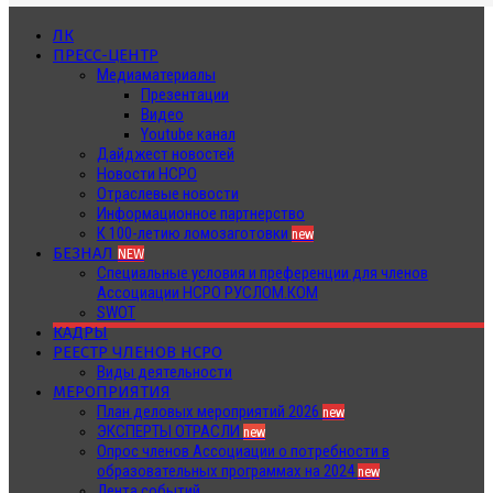
ЛК
ПРЕСС-ЦЕНТР
Медиаматериалы
Презентации
Видео
Youtube канал
Дайджест новостей
Новости НСРО
Отраслевые новости
Информационное партнерство
К 100-летию ломозаготовки
new
БЕЗНАЛ
NEW
Специальные условия и преференции для членов
Ассоциации НСРО РУСЛОМ.КОМ
SWOT
КАДРЫ
РЕЕСТР ЧЛЕНОВ НСРО
Виды деятельности
МЕРОПРИЯТИЯ
План деловых мероприятий 2026
new
ЭКСПЕРТЫ ОТРАСЛИ
new
Опрос членов Ассоциации о потребности в
образовательных программах на 2024
new
Лента событий