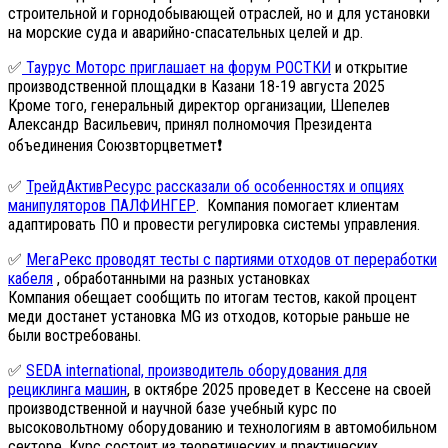
строительной и горнодобывающей отраслей, но и для установки
на морские суда и аварийно-спасательных целей и др.
✅
Таурус Моторс приглашает на форум РОСТКИ
и открытие
производственной площадки в Казани 18-19 августа 2025
Кроме того, генеральный директор организации, Шепелев
Александр Васильевич, принял полномочия Президента
объединения Союзвторцветмет❗️
✅
ТрейдАктивРесурс рассказали об особенностях и опциях
манипуляторов ПАЛФИНГЕР
. Компания помогает клиентам
адаптировать ПО и провести регулировка системы управления.
✅
МегаРекс проводят тесты с партиями отходов от переработки
кабеля
, обработанными на разных установках
Компания обещает сообщить по итогам тестов, какой процент
меди достанет установка MG из отходов, которые раньше не
были востребованы.
✅
SEDA international, производитель оборудования для
рециклинга машин
, в октябре 2025 проведет в Кессене на своей
производственной и научной базе учебный курс по
высоковольтному оборудованию и технологиям в автомобильном
секторе. Курс состоит из теоретических и практических