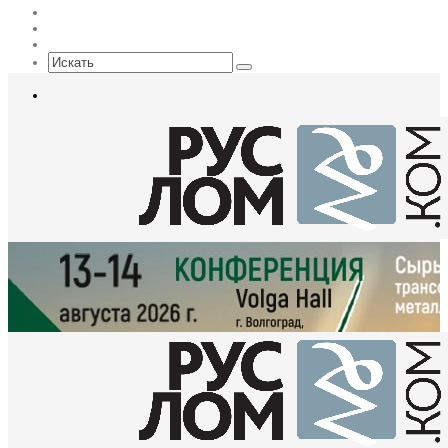
Max
EN
Sidebar
Искать
Меню