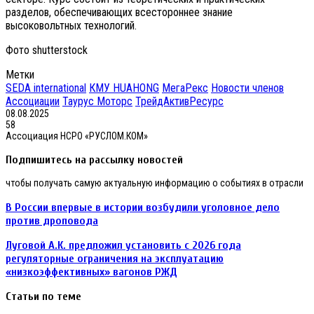
разделов, обеспечивающих всестороннее знание
высоковольтных технологий.
Фото shutterstock
Метки
SEDA international
КМУ HUAHONG
МегаРекс
Новости членов
Ассоциации
Таурус Моторс
ТрейдАктивРесурс
08.08.2025
58
Ассоциация НСРО «РУСЛОМ.КОМ»
Подпишитесь на рассылку новостей
чтобы получать самую актуальную информацию о событиях в отрасли
В
В России впервые в истории возбудили уголовное дело
России
против дроповода
впервые
в
Луговой
Луговой А.К. предложил установить с 2026 года
истории
А.К.
регуляторные ограничения на эксплуатацию
возбудили
предложил
«низкоэффективных» вагонов РЖД
уголовное
установить
дело
с
против
Статьи по теме
2026
дроповода
года