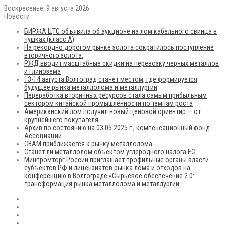
Воскресенье, 9 августа 2026
Новости
БИРЖА ЦТС объявила об аукционе на лом кабельного свинца в
чушках (класс А)
На рекордно дорогом рынке золота сократилось поступление
вторичного золота.
РЖД вводит масштабные скидки на перевозку черных металлов
и глинозема
13-14 августа Волгоград станет местом, где формируется
будущее рынка металлолома и металлургии
Переработка вторичных ресурсов стала самым прибыльным
сектором китайской промышленности по темпам роста
Американский лом получил новый ценовой ориентир — от
крупнейшего покупателя.
Архив по состоянию на 03.05.2025 г., компенсационный фонд
Ассоциации
CBAM приближается к рынку металлолома
Станет ли металлолом объектом углеродного налога ЕС
Минпромторг России приглашает профильные органы власти
субъектов РФ и лицензиатов рынка лома и отходов на
конференцию в Волгограде «Сырьевое обеспечение 2.0:
трансформация рынка металлолома и металлургии
RSS
Flickr
vk.com
Telegram