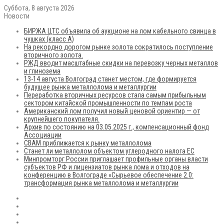
Суббота, 8 августа 2026
Новости
БИРЖА ЦТС объявила об аукционе на лом кабельного свинца в
чушках (класс А)
На рекордно дорогом рынке золота сократилось поступление
вторичного золота.
РЖД вводит масштабные скидки на перевозку черных металлов
и глинозема
13-14 августа Волгоград станет местом, где формируется
будущее рынка металлолома и металлургии
Переработка вторичных ресурсов стала самым прибыльным
сектором китайской промышленности по темпам роста
Американский лом получил новый ценовой ориентир — от
крупнейшего покупателя.
Архив по состоянию на 03.05.2025 г., компенсационный фонд
Ассоциации
CBAM приближается к рынку металлолома
Станет ли металлолом объектом углеродного налога ЕС
Минпромторг России приглашает профильные органы власти
субъектов РФ и лицензиатов рынка лома и отходов на
конференцию в Волгограде «Сырьевое обеспечение 2.0:
трансформация рынка металлолома и металлургии
RSS
Flickr
vk.com
Telegram