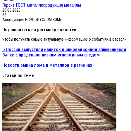
Гарант
ГОСТ
металлопродукция
металлы
20.06.2025
88
Ассоциация НСРО «РУСЛОМ.КОМ»
Подпишитесь на рассылку новостей
чтобы получать самую актуальную информацию о событиях в отрасли
В
В России выпустили напиток в инновационной алюминиевой
России
банке с предельно низким углеродным следом
выпустили
напиток
Новости
Новости рынка лома и металлов в регионах
в
рынка
инновационной
лома
Статьи по теме
алюминиевой
и
банке
металлов
с
в
предельно
регионах
низким
углеродным
следом