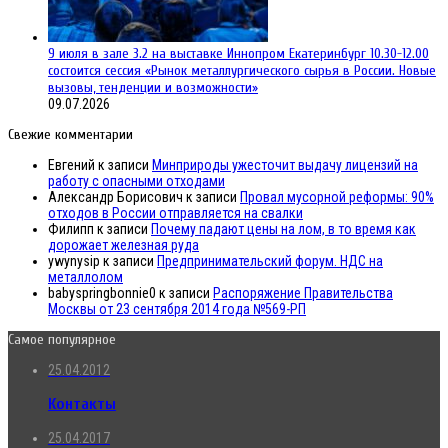
9 июля в зале 3.2 на выставке Иннопром Екатеринбург 10.30-12.00
состоится сессия «Рынок металлургического сырья в России. Новые
вызовы, тенденции и возможности»
09.07.2026
Свежие комментарии
Евгений
к записи
Минприроды ужесточит выдачу лицензий на
работу с опасными отходами
Александр Борисович
к записи
Провал мусорной реформы: 90%
отходов в России отправляется на свалки
Филипп
к записи
Почему падают цены на лом, в то время как
дорожает железная руда
ywynysip
к записи
Предпринимательский форум. НДС на
металлолом
babyspringbonnie0
к записи
Распоряжение Правительства
Москвы от 23 сентября 2014 года №569-РП
Самое популярное
25.04.2012
Контакты
25.04.2017