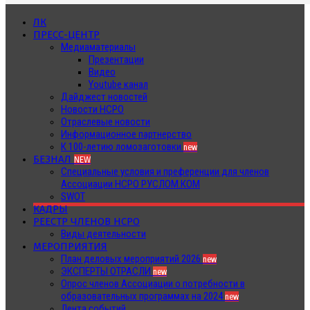
ЛК
ПРЕСС-ЦЕНТР
Медиаматериалы
Презентации
Видео
Youtube канал
Дайджест новостей
Новости НСРО
Отраслевые новости
Информационное партнерство
К 100-летию ломозаготовки
new
БЕЗНАЛ
NEW
Специальные условия и преференции для членов
Ассоциации НСРО РУСЛОМ.КОМ
SWOT
КАДРЫ
РЕЕСТР ЧЛЕНОВ НСРО
Виды деятельности
МЕРОПРИЯТИЯ
План деловых мероприятий 2026
new
ЭКСПЕРТЫ ОТРАСЛИ
new
Опрос членов Ассоциации о потребности в
образовательных программах на 2024
new
Лента событий