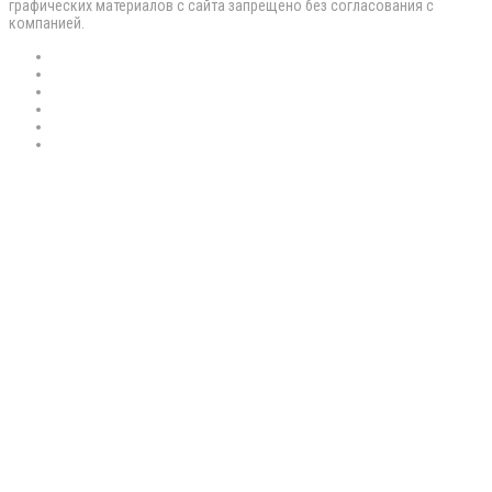
графических материалов с сайта запрещено без согласования с
компанией.
RSS
Flickr
vk.com
Telegram
Max
EN
Back
to
top
button