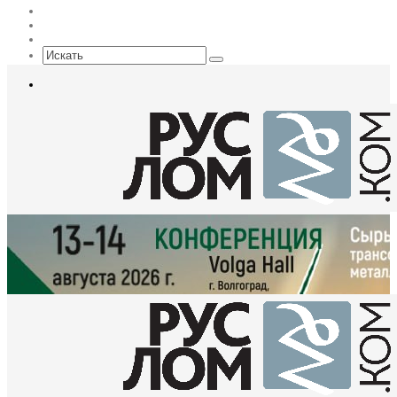
Max
EN
Sidebar
Искать
Меню