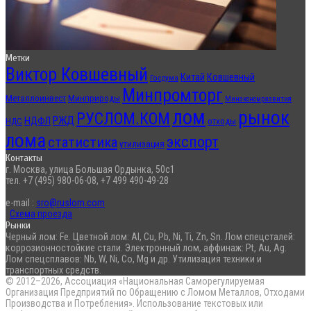
Метки
Виктор Ковшевный
Китай
Ковшевный
Госдума
Минпромторг
Металлоинвест
Минприроды
Минэкономразвития
лом
рынок
РУСЛОМ.КОМ
РЖД
НДФЛ
отходы
НДС
лома
экспорт
статистика
утилизация
Контакты
г. Москва, улица Большая Ордынка, 50с1
тел. +7 (495) 980-06-08, +7 499 490-49-28
e-mail :
sro@ruslom.com
Схема проезда
Рынки
Черный лом: Fe. Цветной лом: Al, Cu, Pb, Ni, Ti, Zn, Sn. Лом спецсталей:
коррозионностойкие стали. Электронный лом, аффинаж: Pt, Au, Ag.
Лом спецсплавов: Nb, W, Ni, Co, Mg и др. Утилизация техники и
транспортных средств.
© 2012–2026, Ассоциация «Национальная Саморегулируемая
Организация Предприятий по Обращению с Ломом Металлов, Отходами
Производства и Потребления». Использование текстовых или