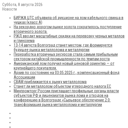
Суббота, 8 августа 2026
Новости
БИРЖА ЦТС объявила об аукционе на лом кабельного свинца в
чушках (класс А)
На рекордно дорогом рынке золота сократилось поступление
вторичного золота.
РЖД вводит масштабные скидки на перевозку черных металлов
и глинозема
13-14 августа Волгоград станет местом, где формируется
будущее рынка металлолома и металлургии
Переработка вторичных ресурсов стала самым прибыльным
сектором китайской промышленности по темпам роста
Американский лом получил новый ценовой ориентир — от
крупнейшего покупателя.
Архив по состоянию на 03.05.2025 г., компенсационный фонд
Ассоциации
CBAM приближается к рынку металлолома
Станет ли металлолом объектом углеродного налога ЕС
Минпромторг России приглашает профильные органы власти
субъектов РФ и лицензиатов рынка лома и отходов на
конференцию в Волгограде «Сырьевое обеспечение 2.0:
трансформация рынка металлолома и металлургии
RSS
Flickr
vk.com
Telegram