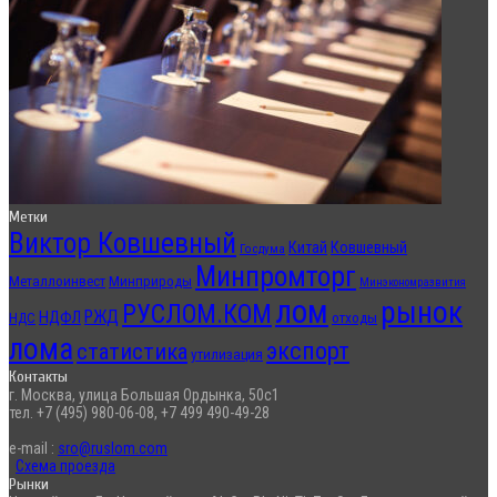
Метки
Виктор Ковшевный
Китай
Ковшевный
Госдума
Минпромторг
Металлоинвест
Минприроды
Минэкономразвития
лом
рынок
РУСЛОМ.КОМ
РЖД
НДФЛ
отходы
НДС
лома
экспорт
статистика
утилизация
Контакты
г. Москва, улица Большая Ордынка, 50с1
тел. +7 (495) 980-06-08, +7 499 490-49-28
e-mail :
sro@ruslom.com
Схема проезда
Рынки