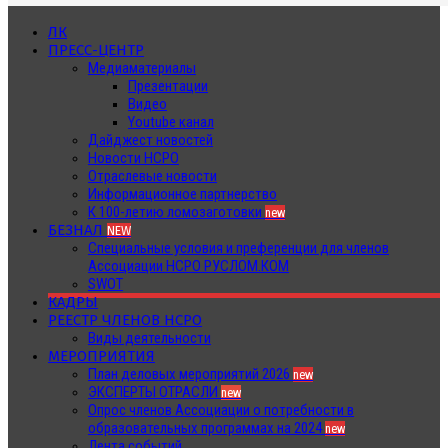
ЛК
ПРЕСС-ЦЕНТР
Медиаматериалы
Презентации
Видео
Youtube канал
Дайджест новостей
Новости НСРО
Отраслевые новости
Информационное партнерство
К 100-летию ломозаготовки
new
БЕЗНАЛ
NEW
Специальные условия и преференции для членов
Ассоциации НСРО РУСЛОМ.КОМ
SWOT
КАДРЫ
РЕЕСТР ЧЛЕНОВ НСРО
Виды деятельности
МЕРОПРИЯТИЯ
План деловых мероприятий 2026
new
ЭКСПЕРТЫ ОТРАСЛИ
new
Опрос членов Ассоциации о потребности в
образовательных программах на 2024
new
Лента событий