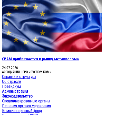
CBAM приближается к рынку металлолома
24.07.2026
АССОЦИАЦИЯ НСРО «РУСЛОМ.КОМ»
Справка и структура
Об отрасли
Президиум
Администрация
Законодательство
Специализированные органы
Решения органов управления
Компенсационный фонд