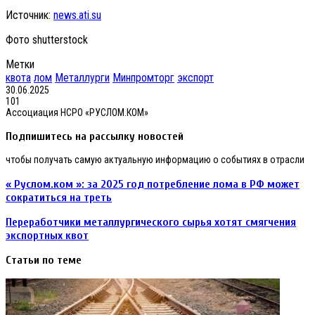
Источник:
news.ati.su
Фото shutterstock
Метки
квота
лом
Металлурги
Минпромторг
экспорт
30.06.2025
101
Ассоциация НСРО «РУСЛОМ.КОМ»
Подпишитесь на рассылку новостей
чтобы получать самую актуальную информацию о событиях в отрасли
«
« Руслом.ком »: за 2025 год потребление лома в РФ может
Руслом.ком
сократиться на треть
»:
за
Переработчики
Переработчики металлургического сырья хотят смягчения
2025
металлургического
экспортных квот
год
сырья
потребление
хотят
Статьи по теме
лома
смягчения
в
экспортных
РФ
квот
может
сократиться