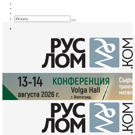
Max
EN
Sidebar
Искать
Меню