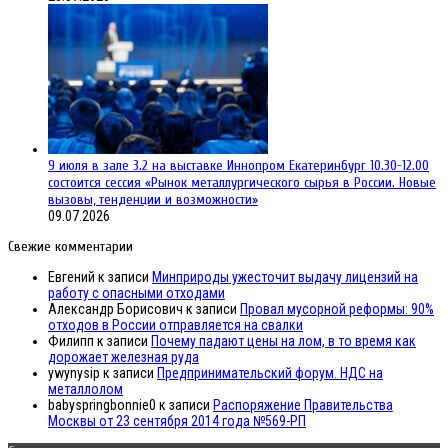
9 июля в зале 3.2 на выставке Иннопром Екатеринбург 10.30-12.00
состоится сессия «Рынок металлургического сырья в России. Новые
вызовы, тенденции и возможности»
09.07.2026
Свежие комментарии
Евгений
к записи
Минприроды ужесточит выдачу лицензий на
работу с опасными отходами
Александр Борисович
к записи
Провал мусорной реформы: 90%
отходов в России отправляется на свалки
Филипп
к записи
Почему падают цены на лом, в то время как
дорожает железная руда
ywynysip
к записи
Предпринимательский форум. НДС на
металлолом
babyspringbonnie0
к записи
Распоряжение Правительства
Москвы от 23 сентября 2014 года №569-РП