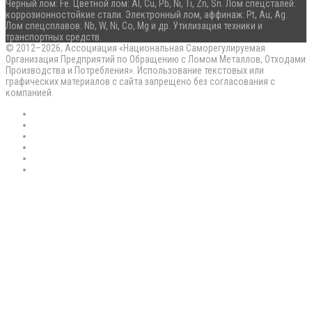
Черный лом: Fe. Цветной лом: Al, Cu, Pb, Ni, Ti, Zn, Sn. Лом спецсталей:
коррозионностойкие стали. Электронный лом, аффинаж: Pt, Au, Ag.
Лом спецсплавов: Nb, W, Ni, Co, Mg и др. Утилизация техники и
транспортных средств.
© 2012–2026, Ассоциация «Национальная Саморегулируемая
Организация Предприятий по Обращению с Ломом Металлов, Отходами
Производства и Потребления». Использование текстовых или
графических материалов с сайта запрещено без согласования с
компанией.
RSS
Flickr
vk.com
Telegram
Max
EN
Back
to
top
button