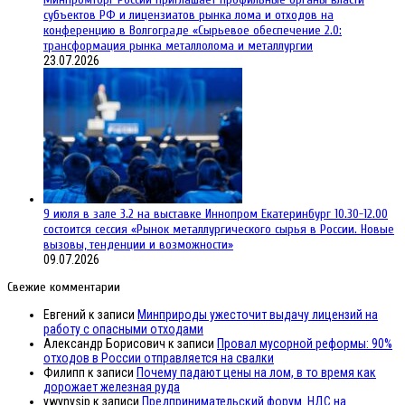
субъектов РФ и лицензиатов рынка лома и отходов на
конференцию в Волгограде «Сырьевое обеспечение 2.0:
трансформация рынка металлолома и металлургии
23.07.2026
9 июля в зале 3.2 на выставке Иннопром Екатеринбург 10.30-12.00
состоится сессия «Рынок металлургического сырья в России. Новые
вызовы, тенденции и возможности»
09.07.2026
Свежие комментарии
Евгений
к записи
Минприроды ужесточит выдачу лицензий на
работу с опасными отходами
Александр Борисович
к записи
Провал мусорной реформы: 90%
отходов в России отправляется на свалки
Филипп
к записи
Почему падают цены на лом, в то время как
дорожает железная руда
ywynysip
к записи
Предпринимательский форум. НДС на