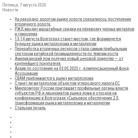
Пятница, 7 августа 2026
Новости
На рекордно дорогом рынке золота сократилось поступление
вторичного золота.
РЖД вводит масштабные скидки на перевозку черных металлов
и глинозема
13-14 августа Волгоград станет местом, где формируется
будущее рынка металлолома и металлургии
Переработка вторичных ресурсов стала самым прибыльным
сектором китайской промышленности по темпам роста
Американский лом получил новый ценовой ориентир — от
крупнейшего покупателя.
Архив по состоянию на 03.05.2025 г., компенсационный фонд
Ассоциации
CBAM приближается к рынку металлолома
Станет ли металлолом объектом углеродного налога ЕС
Минпромторг России приглашает профильные органы власти
субъектов РФ и лицензиатов рынка лома и отходов на
конференцию в Волгограде «Сырьевое обеспечение 2.0:
трансформация рынка металлолома и металлургии
Стальная печаль
RSS
Flickr
vk.com
Telegram
Max