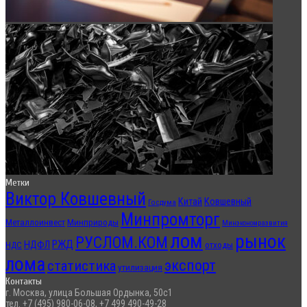
Метки
Виктор Ковшевный
Китай
Ковшевный
Госдума
Минпромторг
Металлоинвест
Минприроды
Минэкономразвития
лом
рынок
РУСЛОМ.КОМ
РЖД
НДФЛ
отходы
НДС
лома
экспорт
статистика
утилизация
Контакты
г. Москва, улица Большая Ордынка, 50с1
тел. +7 (495) 980-06-08, +7 499 490-49-28