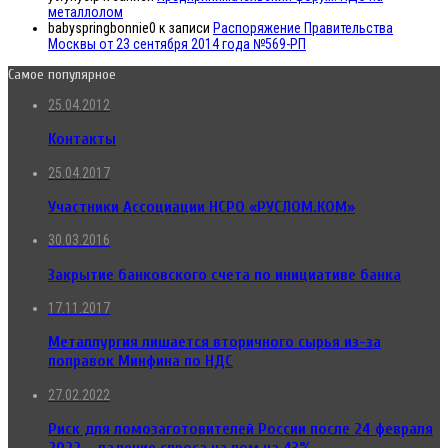
металлолом
babyspringbonnie0
к записи
Распоряжение Правительства
Москвы от 23 сентября 2014 года №569-РП
Самое популярное
25.04.2012
Контакты
25.04.2017
Участники Ассоциации НСРО «РУСЛОМ.КОМ»
30.03.2016
Закрытие банковского счета по инициативе банка
17.11.2017
Металлургия лишается вторичного сырья из-за
поправок Минфина по НДС
27.02.2022
Риск для ломозаготовителей России после 24 февраля
2022 – падение спроса на лом на 43%