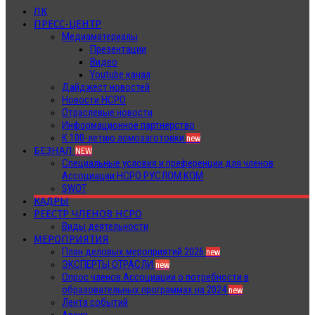
ЛК
ПРЕСС-ЦЕНТР
Медиаматериалы
Презентации
Видео
Youtube канал
Дайджест новостей
Новости НСРО
Отраслевые новости
Информационное партнерство
К 100-летию ломозаготовки
new
БЕЗНАЛ
NEW
Специальные условия и преференции для членов
Ассоциации НСРО РУСЛОМ.КОМ
SWOT
КАДРЫ
РЕЕСТР ЧЛЕНОВ НСРО
Виды деятельности
МЕРОПРИЯТИЯ
План деловых мероприятий 2026
new
ЭКСПЕРТЫ ОТРАСЛИ
new
Опрос членов Ассоциации о потребности в
образовательных программах на 2024
new
Лента событий