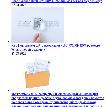
Опрос членов НСРО «РУСЛОМ.КОМ»: что мешает вашему бизнесу?
27.04.2026
На официальном сайте Ассоциации НСРО РУСЛОМ.КОM размещен
Устав в новой редакции
31.03.2026
Уважаемые члены ассоциации и участники рынка! Настоящим
предлагаем принять участие в установочном заседании Комитета
по обращению с отходами строительства, сноса (демонтажа)
зданий и сооружений и направить представителей для работы в