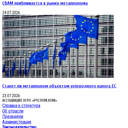
CBAM приближается к рынку металлолома
24.07.2026
Станет ли металлолом объектом углеродного налога ЕС
23.07.2026
АССОЦИАЦИЯ НСРО «РУСЛОМ.КОМ»
Справка и структура
Об отрасли
Президиум
Администрация
Законодательство