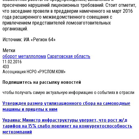
пресечению нарушений лицензионных требований. Стоит отметит,
что заседание провели в преддверии намеченного на март 2016
года расширенного межведомственного совещания с
привлечением представителей ломозаготовительных
организаций.
Источник: ИА «Регион 64»
Метки
оборот металлолома
Саратовская область
11.02.2016
433
Ассоциация НСРО «РУСЛОМ.КОМ»
Подпишитесь на рассылку новостей
чтобы получать самую актуальную информацию о событиях в отрасли
Утвержден
Утвержден размер утилизационного сбора на самоходные
размер
машины и прицепы к ним
утилизационного
сбора
Украина:
Украина: Министр инфраструктуры уверяет, что рост ж/д
на
Министр
тарифов на 15% слабо повлияет на конкурентоспособность
самоходные
инфраструктуры
меткомпаний
машины
уверяет,
и