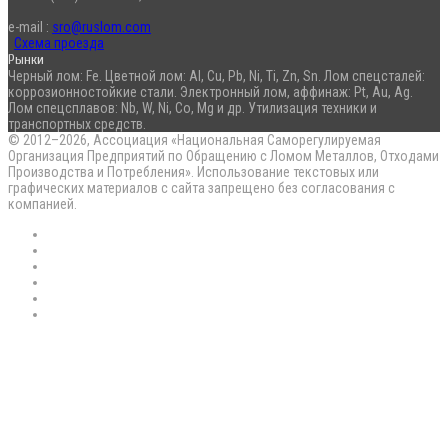
e-mail :
sro@ruslom.com
Схема проезда
Рынки
Черный лом: Fe. Цветной лом: Al, Cu, Pb, Ni, Ti, Zn, Sn. Лом спецсталей:
коррозионностойкие стали. Электронный лом, аффинаж: Pt, Au, Ag.
Лом спецсплавов: Nb, W, Ni, Co, Mg и др. Утилизация техники и
транспортных средств.
© 2012–2026, Ассоциация «Национальная Саморегулируемая
Организация Предприятий по Обращению с Ломом Металлов, Отходами
Производства и Потребления». Использование текстовых или
графических материалов с сайта запрещено без согласования с
компанией.
RSS
Flickr
vk.com
Telegram
Max
EN
Back
to
top
button