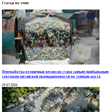
что
прицепы
Статьи по теме
рост
к
ж/
ним
д
тарифов
на
15%
слабо
повлияет
на
конкурентоспособность
меткомпаний
Переработка вторичных ресурсов стала самым прибыльным
сектором китайской промышленности по темпам роста
29.07.2026