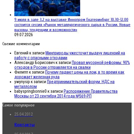
9 июля в зале 3.2 на выставке Иннопром Екатеринбург 10.30-12.00
состоится сессия «Рынок металлургического сырья в России. Новые
вызовы, тенденции и возможности»
09.07.2026
Свежие комментарии
Евгений
к записи
Минприроды ужесточит выдачу лицензий на
работу с опасными отходами
Александр Борисович
к записи
Провал мусорной реформы: 90%
отходов в России отправляется на свалки
Филипп
к записи
Почему падают цены на лом, в то время как
дорожает железная руда
ywynysip
к записи
Предпринимательский форум. НДС на
металлолом
babyspringbonnie0
к записи
Распоряжение Правительства
Москвы от 23 сентября 2014 года №569-РП
Самое популярное
25.04.2012
Контакты