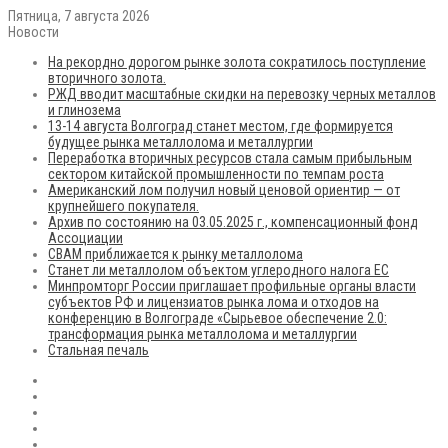
Пятница, 7 августа 2026
Новости
На рекордно дорогом рынке золота сократилось поступление
вторичного золота.
РЖД вводит масштабные скидки на перевозку черных металлов
и глинозема
13-14 августа Волгоград станет местом, где формируется
будущее рынка металлолома и металлургии
Переработка вторичных ресурсов стала самым прибыльным
сектором китайской промышленности по темпам роста
Американский лом получил новый ценовой ориентир — от
крупнейшего покупателя.
Архив по состоянию на 03.05.2025 г., компенсационный фонд
Ассоциации
CBAM приближается к рынку металлолома
Станет ли металлолом объектом углеродного налога ЕС
Минпромторг России приглашает профильные органы власти
субъектов РФ и лицензиатов рынка лома и отходов на
конференцию в Волгограде «Сырьевое обеспечение 2.0:
трансформация рынка металлолома и металлургии
Стальная печаль
RSS
Flickr
vk.com
Telegram
Max