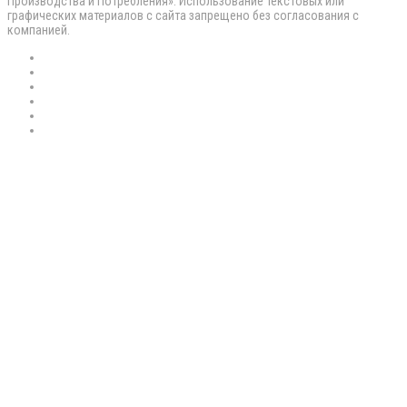
Производства и Потребления». Использование текстовых или
графических материалов с сайта запрещено без согласования с
компанией.
RSS
Flickr
vk.com
Telegram
Max
EN
Back
to
top
button