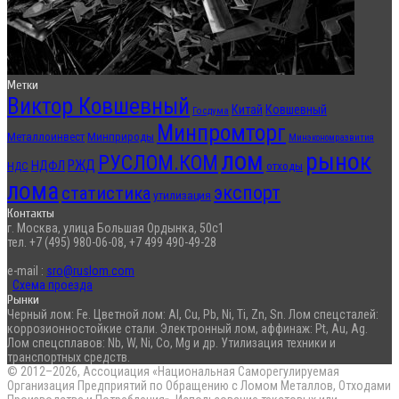
Метки
Виктор Ковшевный
Китай
Ковшевный
Госдума
Минпромторг
Металлоинвест
Минприроды
Минэкономразвития
лом
рынок
РУСЛОМ.КОМ
РЖД
НДФЛ
отходы
НДС
лома
экспорт
статистика
утилизация
Контакты
г. Москва, улица Большая Ордынка, 50с1
тел. +7 (495) 980-06-08, +7 499 490-49-28
e-mail :
sro@ruslom.com
Схема проезда
Рынки
Черный лом: Fe. Цветной лом: Al, Cu, Pb, Ni, Ti, Zn, Sn. Лом спецсталей:
коррозионностойкие стали. Электронный лом, аффинаж: Pt, Au, Ag.
Лом спецсплавов: Nb, W, Ni, Co, Mg и др. Утилизация техники и
транспортных средств.
© 2012–2026, Ассоциация «Национальная Саморегулируемая
Организация Предприятий по Обращению с Ломом Металлов, Отходами