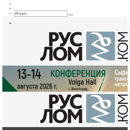
EN
Sidebar
Искать
Меню