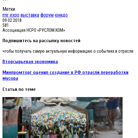
Метки
mir expo
выставка
форум
юнидо
09.02.2018
581
Ассоциация НСРО «РУСЛОМ.КОМ»
Подпишитесь на рассылку новостей
чтобы получать самую актуальную информацию о событиях в отрасли
Вторсырьевая экономика
Минпромторг оценил создание в РФ отрасли переработки
мусора
Статьи по теме