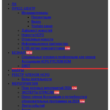
ЛК
ПРЕСС-ЦЕНТР
Медиаматериалы
Презентации
Видео
Youtube канал
Дайджест новостей
Новости НСРО
Отраслевые новости
Информационное партнерство
К 100-летию ломозаготовки
new
БЕЗНАЛ
NEW
Специальные условия и преференции для членов
Ассоциации НСРО РУСЛОМ.КОМ
SWOT
КАДРЫ
РЕЕСТР ЧЛЕНОВ НСРО
Виды деятельности
МЕРОПРИЯТИЯ
План деловых мероприятий 2026
new
ЭКСПЕРТЫ ОТРАСЛИ
new
Опрос членов Ассоциации о потребности в
образовательных программах на 2024
new
Лента событий