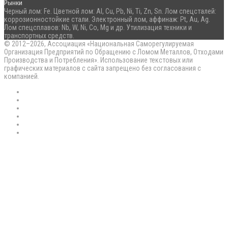
Рынки
Черный лом: Fe. Цветной лом: Al, Cu, Pb, Ni, Ti, Zn, Sn. Лом спецсталей:
коррозионностойкие стали. Электронный лом, аффинаж: Pt, Au, Ag.
Лом спецсплавов: Nb, W, Ni, Co, Mg и др. Утилизация техники и
транспортных средств.
© 2012–2026, Ассоциация «Национальная Саморегулируемая
Организация Предприятий по Обращению с Ломом Металлов, Отходами
Производства и Потребления». Использование текстовых или
графических материалов с сайта запрещено без согласования с
компанией.
RSS
Flickr
vk.com
Telegram
Max
EN
Back
to
top
button