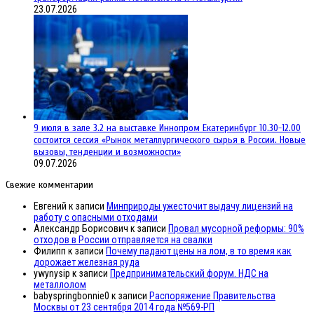
23.07.2026
9 июля в зале 3.2 на выставке Иннопром Екатеринбург 10.30-12.00
состоится сессия «Рынок металлургического сырья в России. Новые
вызовы, тенденции и возможности»
09.07.2026
Свежие комментарии
Евгений
к записи
Минприроды ужесточит выдачу лицензий на
работу с опасными отходами
Александр Борисович
к записи
Провал мусорной реформы: 90%
отходов в России отправляется на свалки
Филипп
к записи
Почему падают цены на лом, в то время как
дорожает железная руда
ywynysip
к записи
Предпринимательский форум. НДС на
металлолом
babyspringbonnie0
к записи
Распоряжение Правительства
Москвы от 23 сентября 2014 года №569-РП