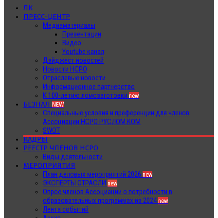
ЛК
ПРЕСС-ЦЕНТР
Медиаматериалы
Презентации
Видео
Youtube канал
Дайджест новостей
Новости НСРО
Отраслевые новости
Информационное партнерство
К 100-летию ломозаготовки
new
БЕЗНАЛ
NEW
Специальные условия и преференции для членов
Ассоциации НСРО РУСЛОМ.КОМ
SWOT
КАДРЫ
РЕЕСТР ЧЛЕНОВ НСРО
Виды деятельности
МЕРОПРИЯТИЯ
План деловых мероприятий 2026
new
ЭКСПЕРТЫ ОТРАСЛИ
new
Опрос членов Ассоциации о потребности в
образовательных программах на 2024
new
Лента событий