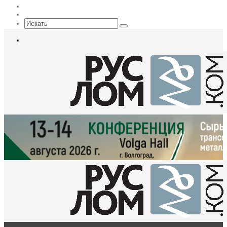
EN
Sidebar
Искать
Меню