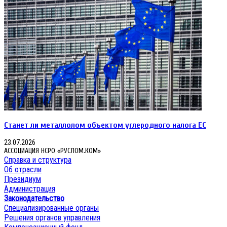
Станет ли металлолом объектом углеродного налога ЕС
23.07.2026
АССОЦИАЦИЯ НСРО «РУСЛОМ.КОМ»
Справка и структура
Об отрасли
Президиум
Администрация
Законодательство
Специализированные органы
Решения органов управления