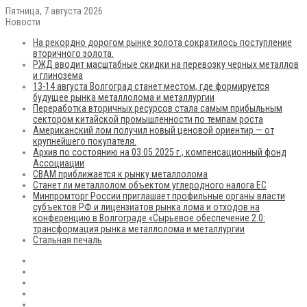
Пятница, 7 августа 2026
Новости
На рекордно дорогом рынке золота сократилось поступление
вторичного золота.
РЖД вводит масштабные скидки на перевозку черных металлов
и глинозема
13-14 августа Волгоград станет местом, где формируется
будущее рынка металлолома и металлургии
Переработка вторичных ресурсов стала самым прибыльным
сектором китайской промышленности по темпам роста
Американский лом получил новый ценовой ориентир — от
крупнейшего покупателя.
Архив по состоянию на 03.05.2025 г., компенсационный фонд
Ассоциации
CBAM приближается к рынку металлолома
Станет ли металлолом объектом углеродного налога ЕС
Минпромторг России приглашает профильные органы власти
субъектов РФ и лицензиатов рынка лома и отходов на
конференцию в Волгограде «Сырьевое обеспечение 2.0:
трансформация рынка металлолома и металлургии
Стальная печаль
RSS
Flickr
vk.com
Telegram
Max