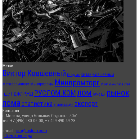
Метки
Виктор Ковшевный
Китай
Ковшевный
Госдума
Минпромторг
Металлоинвест
Минприроды
Минэкономразвития
лом
рынок
РУСЛОМ.КОМ
РЖД
НДФЛ
отходы
НДС
лома
экспорт
статистика
утилизация
Контакты
г. Москва, улица Большая Ордынка, 50с1
тел. +7 (495) 980-06-08, +7 499 490-49-28
e-mail :
sro@ruslom.com
Схема проезда