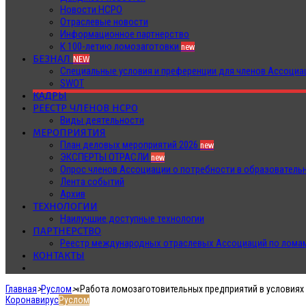
Новости НСРО
Отраслевые новости
Информационное партнерство
К 100-летию ломозаготовки
new
БЕЗНАЛ
NEW
Специальные условия и преференции для членов Ассоц
SWOT
КАДРЫ
РЕЕСТР ЧЛЕНОВ НСРО
Виды деятельности
МЕРОПРИЯТИЯ
План деловых мероприятий 2026
new
ЭКСПЕРТЫ ОТРАСЛИ
new
Опрос членов Ассоциации о потребности в образователь
Лента событий
Архив
ТЕХНОЛОГИИ
Наилучшие доступные технологии
ПАРТНЕРСТВО
Реестр международных отраслевых Ассоциаций по ломам
КОНТАКТЫ
Главная
>
Руслом
>
«Работа ломозаготовительных предприятий в условиях
Коронавирус
Руслом