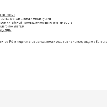
 глинозема
е рынка металлолома и металлургии
ором китайской промышленности по темпам роста
шего покупателя.
социации
ектов РФ и лицензиатов рынка лома и отходов на конференцию в Волгог