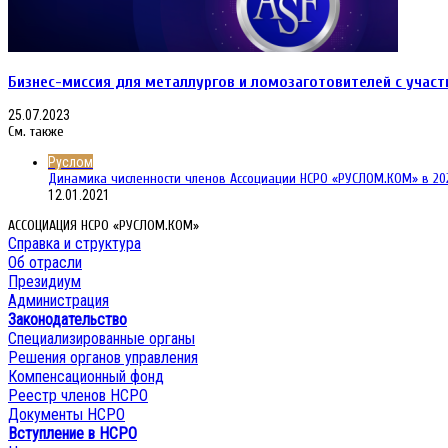
Бизнес-миссия для металлургов и ломозаготовителей с участ
25.07.2023
См. также
Close
Руслом
Динамика численности членов Ассоциации НСРО «РУСЛОМ.КОМ» в 202
12.01.2021
АССОЦИАЦИЯ НСРО «РУСЛОМ.КОМ»
Справка и структура
Об отрасли
Президиум
Администрация
Законодательство
Специализированные органы
Решения органов управления
Компенсационный фонд
Реестр членов НСРО
Документы НСРО
Вступление в НСРО