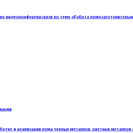
по видеоконференцсвязи по теме «Работа ломозаготовительны
иации
аботке и реализации лома черных металлов, цветных металлов 