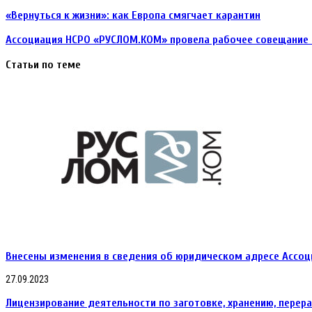
«Вернуться к жизни»: как Европа смягчает карантин
Ассоциация НСРО «РУСЛОМ.КОМ» провела рабочее совещание 
Статьи по теме
Внесены изменения в сведения об юридическом адресе Ассоц
27.09.2023
Лицензирование деятельности по заготовке, хранению, перер