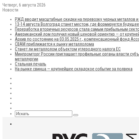
Четверг, 6 августа 2026
Новости
РЖД вводит масштабные скидки на перевозку черных металлов и
13-14 августа Волгоград станет местом, где формируется будуще
Переработка вторичных ресурсов стала самым прибыльным сект
Американский лом получил новый ценовой ориентир — от крупней
Архив по состоянию на 03.05.2025 г., компенсационный фонд Ас
CBAM приближается к рынку металлолома
Станет ли металлолом объектом углеродного налога ЕС
Минпромторг России приглашает профильные органы власти субъ
металлургии
Стальная печаль
На рынке свинца — крупнейшее складское событие за полвека
RSS
Flickr
vk.com
Telegram
Max
EN
Sidebar
Искать
Меню