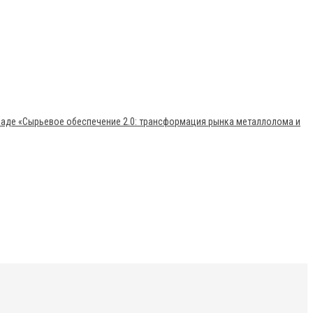
раде «Сырьевое обеспечение 2.0: трансформация рынка металлолома и