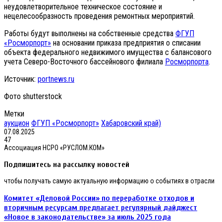
неудовлетворительное техническое состояние и
нецелесообразность проведения ремонтных мероприятий.
Работы будут выполнены на собственные средства
ФГУП
«Росморпорт»
на основании приказа предприятия о списании
объекта федерального недвижимого имущества с балансового
учета Северо-Восточного бассейнового филиала
Росморпорта
.
Источник:
portnews.ru
Фото shutterstock
Метки
аукцион
ФГУП «Росморпорт»
Хабаровский край)
07.08.2025
47
Ассоциация НСРО «РУСЛОМ.КОМ»
Подпишитесь на рассылку новостей
чтобы получать самую актуальную информацию о событиях в отрасли
Комитет
Комитет «Деловой России» по переработке отходов и
«Деловой
вторичным ресурсам предлагает регулярный дайджест
России»
«Новое в законодательстве» за июль 2025 года
по