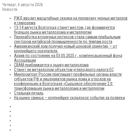
Четверг, 6 августа 2026
Новости
РЖД вводит масштабные скидки на перевозку черных металлов
и глинозема
13-14 августа Волгоград станет местом, где формируется
будущее рынка металлолома и металлургии
Переработка вторичных ресурсов стала самым прибыльным
сектором китайской промышленности по темпам роста
Американский лом получил новый ценовой ориентир — от
крупнейшего покупателя.
Архив по состоянию на 03.05.2025 г., компенсационный фонд
Ассоциации
CBAM приближается к рынку металлолома
Станет ли металлолом объектом углеродного налога ЕС
Минпромторг России приглашает профильные органы власти
субъектов РФ и лицензиатов рынка лома и отходов на
конференцию в Волгограде «Сырьевое обеспечение 2.0:
трансформация рынка металлолома и металлургии
Стальная печаль
На рынке свинца — крупнейшее складское событие за полвека
RSS
Flickr
vk.com
Telegram
Max
EN