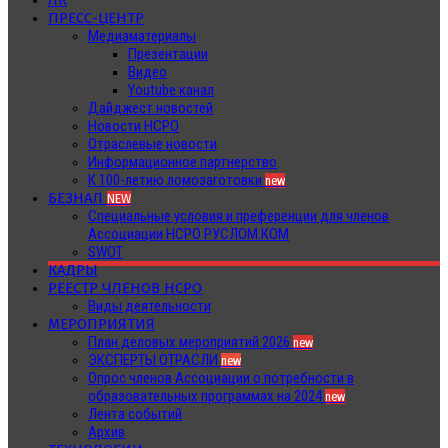
ЛК
ПРЕСС-ЦЕНТР
Медиаматериалы
Презентации
Видео
Youtube канал
Дайджест новостей
Новости НСРО
Отраслевые новости
Информационное партнерство
К 100-летию ломозаготовки
new
БЕЗНАЛ
NEW
Специальные условия и преференции для членов
Ассоциации НСРО РУСЛОМ.КОМ
SWOT
КАДРЫ
РЕЕСТР ЧЛЕНОВ НСРО
Виды деятельности
МЕРОПРИЯТИЯ
План деловых мероприятий 2026
new
ЭКСПЕРТЫ ОТРАСЛИ
new
Опрос членов Ассоциации о потребности в
образовательных программах на 2024
new
Лента событий
Архив