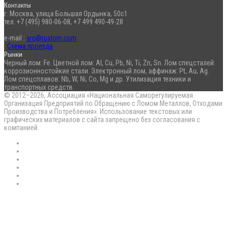
Контакты
г. Москва, улица Большая Ордынка, 50с1
тел. +7 (495) 980-06-08, +7 499 490-49-28
e-mail :
sro@ruslom.com
Схема проезда
Рынки
Черный лом: Fe. Цветной лом: Al, Cu, Pb, Ni, Ti, Zn, Sn. Лом спецсталей:
коррозионностойкие стали. Электронный лом, аффинаж: Pt, Au, Ag.
Лом спецсплавов: Nb, W, Ni, Co, Mg и др. Утилизация техники и
транспортных средств.
© 2012–2026, Ассоциация «Национальная Саморегулируемая
Организация Предприятий по Обращению с Ломом Металлов, Отходами
Производства и Потребления». Использование текстовых или
графических материалов с сайта запрещено без согласования с
компанией.
RSS
Flickr
vk.com
Telegram
Max
EN
Back
to
top
button