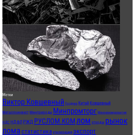
Метки
Виктор Ковшевный
Китай
Ковшевный
Госдума
Минпромторг
Металлоинвест
Минприроды
Минэкономразвития
лом
рынок
РУСЛОМ.КОМ
РЖД
НДФЛ
отходы
НДС
лома
экспорт
статистика
утилизация