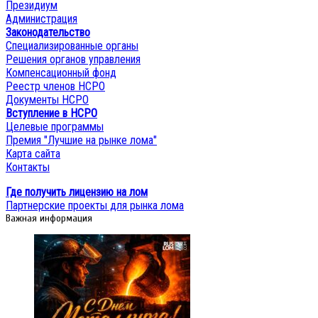
Президиум
Администрация
Законодательство
Специализированные органы
Решения органов управления
Компенсационный фонд
Реестр членов НСРО
Документы НСРО
Вступление в НСРО
Целевые программы
Премия "Лучшие на рынке лома"
Карта сайта
Контакты
Где получить лицензию на лом
Партнерские проекты для рынка лома
Важная информация