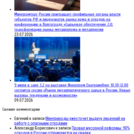
Минпромторг России приглашает профильные органы власти
субъектов РФ и лицензиатов рынка лома и отходов на
конференцию в Волгограде «Сырьевое обеспечение 2.0:
трансформация рынка металлолома и металлургии
23.07.2026
9 июля в зале 3.2 на выставке Иннопром Екатеринбург 10.30-12.00
состоится сессия «Рынок металлургического сырья в России. Новые
вызовы, тенденции и возможности»
09.07.2026
Свежие комментарии
Евгений
к записи
Минприроды ужесточит выдачу лицензий на
работу с опасными отходами
Александр Борисович
к записи
Провал мусорной реформы: 90%
отходов в России отправляется на свалки