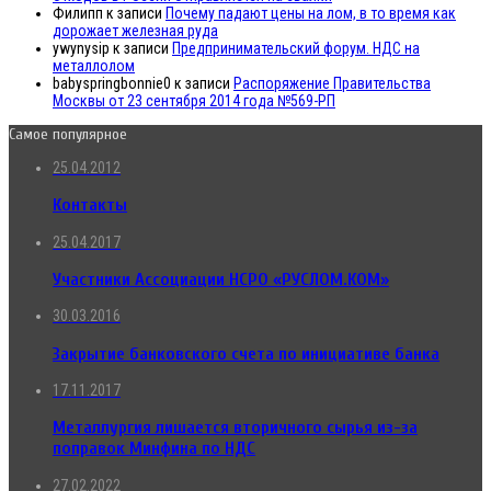
Филипп
к записи
Почему падают цены на лом, в то время как
дорожает железная руда
ywynysip
к записи
Предпринимательский форум. НДС на
металлолом
babyspringbonnie0
к записи
Распоряжение Правительства
Москвы от 23 сентября 2014 года №569-РП
Самое популярное
25.04.2012
Контакты
25.04.2017
Участники Ассоциации НСРО «РУСЛОМ.КОМ»
30.03.2016
Закрытие банковского счета по инициативе банка
17.11.2017
Металлургия лишается вторичного сырья из-за
поправок Минфина по НДС
27.02.2022