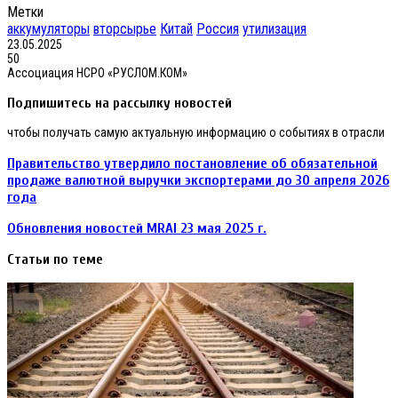
Метки
аккумуляторы
вторсырье
Китай
Россия
утилизация
23.05.2025
50
Ассоциация НСРО «РУСЛОМ.КОМ»
Подпишитесь на рассылку новостей
чтобы получать самую актуальную информацию о событиях в отрасли
Правительство
Правительство утвердило постановление об обязательной
утвердило
продаже валютной выручки экспортерами до 30 апреля 2026
постановление
года
об
обязательной
Обновления
Обновления новостей MRAI 23 мая 2025 г.
продаже
новостей
валютной
MRAI
Статьи по теме
выручки
23
экспортерами
мая
до
2025
30
г.
апреля
2026
года