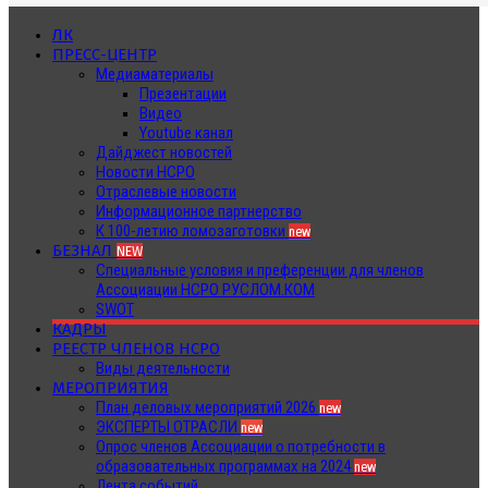
ЛК
ПРЕСС-ЦЕНТР
Медиаматериалы
Презентации
Видео
Youtube канал
Дайджест новостей
Новости НСРО
Отраслевые новости
Информационное партнерство
К 100-летию ломозаготовки
new
БЕЗНАЛ
NEW
Специальные условия и преференции для членов
Ассоциации НСРО РУСЛОМ.КОМ
SWOT
КАДРЫ
РЕЕСТР ЧЛЕНОВ НСРО
Виды деятельности
МЕРОПРИЯТИЯ
План деловых мероприятий 2026
new
ЭКСПЕРТЫ ОТРАСЛИ
new
Опрос членов Ассоциации о потребности в
образовательных программах на 2024
new
Лента событий