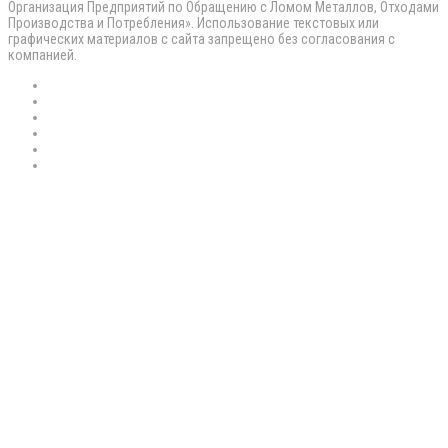
Организация Предприятий по Обращению с Ломом Металлов, Отходами
Производства и Потребления». Использование текстовых или
графических материалов с сайта запрещено без согласования с
компанией.
RSS
Flickr
vk.com
Telegram
Max
EN
Back
to
top
button