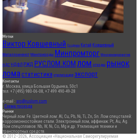
Метки
Виктор Ковшевный
Китай
Ковшевный
Госдума
Минпромторг
Металлоинвест
Минприроды
Минэкономразвития
лом
рынок
РУСЛОМ.КОМ
РЖД
НДФЛ
отходы
НДС
лома
экспорт
статистика
утилизация
Контакты
г. Москва, улица Большая Ордынка, 50с1
тел. +7 (495) 980-06-08, +7 499 490-49-28
e-mail :
sro@ruslom.com
Схема проезда
Рынки
Черный лом: Fe. Цветной лом: Al, Cu, Pb, Ni, Ti, Zn, Sn. Лом спецсталей:
коррозионностойкие стали. Электронный лом, аффинаж: Pt, Au, Ag.
Лом спецсплавов: Nb, W, Ni, Co, Mg и др. Утилизация техники и
транспортных средств.
© 2012–2026, Ассоциация «Национальная Саморегулируемая