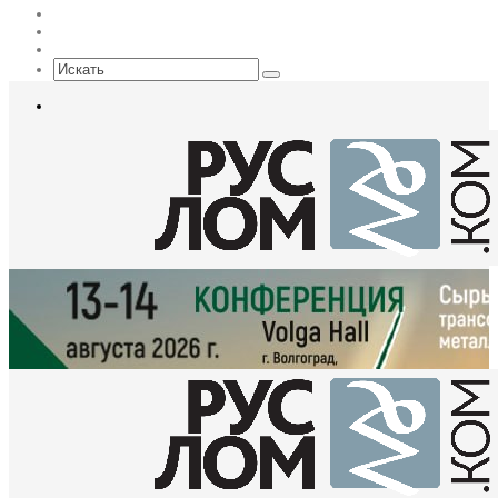
Max
EN
Sidebar
Искать
Меню