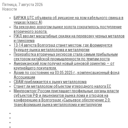
Пятница, 7 августа 2026
Новости
БИРЖА ЦТС объявила об аукционе на лом кабельного свинца в
чушках (класс А)
На рекордно дорогом рынке золота сократилось поступление
вторичного золота.
РЖД вводит масштабные скидки на перевозку черных металлов
и глинозема
13-14 августа Волгоград станет местом, где формируется
будущее рынка металлолома и металлургии
Переработка вторичных ресурсов стала самым прибыльным
сектором китайской промышленности по темпам роста
Американский лом получил новый ценовой ориентир — от
крупнейшего покупателя.
Архив по состоянию на 03.05.2025 г., компенсационный фонд
Ассоциации
CBAM приближается к рынку металлолома
Станет ли металлолом объектом углеродного налога ЕС
Минпромторг России приглашает профильные органы власти
субъектов РФ и лицензиатов рынка лома и отходов на
конференцию в Волгограде «Сырьевое обеспечение 2.0:
трансформация рынка металлолома и металлургии
RSS
Flickr
vk.com
Telegram