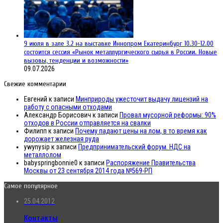
9 июля в зале 3.2 на выставке Иннопром Екатеринбург 10.30-12.00
состоится сессия «Рынок металлургического сырья в России. Новые
вызовы, тенденции и возможности»
09.07.2026
Свежие комментарии
Евгений
к записи
Минприроды ужесточит выдачу лицензий на
работу с опасными отходами
Александр Борисович
к записи
Провал мусорной реформы: 90%
отходов в России отправляется на свалки
Филипп
к записи
Почему падают цены на лом, в то время как
дорожает железная руда
ywynysip
к записи
Предпринимательский форум. НДС на
металлолом
babyspringbonnie0
к записи
Распоряжение Правительства
Москвы от 23 сентября 2014 года №569-РП
Самое популярное
25.04.2012
Контакты