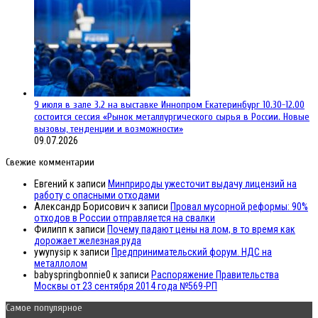
9 июля в зале 3.2 на выставке Иннопром Екатеринбург 10.30-12.00
состоится сессия «Рынок металлургического сырья в России. Новые
вызовы, тенденции и возможности»
09.07.2026
Свежие комментарии
Евгений
к записи
Минприроды ужесточит выдачу лицензий на
работу с опасными отходами
Александр Борисович
к записи
Провал мусорной реформы: 90%
отходов в России отправляется на свалки
Филипп
к записи
Почему падают цены на лом, в то время как
дорожает железная руда
ywynysip
к записи
Предпринимательский форум. НДС на
металлолом
babyspringbonnie0
к записи
Распоряжение Правительства
Москвы от 23 сентября 2014 года №569-РП
Самое популярное