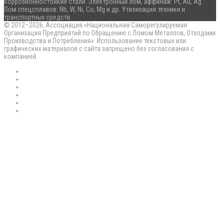
коррозионностойкие стали. Электронный лом, аффинаж: Pt, Au, Ag.
Лом спецсплавов: Nb, W, Ni, Co, Mg и др. Утилизация техники и
транспортных средств.
© 2012–2026, Ассоциация «Национальная Саморегулируемая
Организация Предприятий по Обращению с Ломом Металлов, Отходами
Производства и Потребления». Использование текстовых или
графических материалов с сайта запрещено без согласования с
компанией.
RSS
Flickr
vk.com
Telegram
Max
EN
Back
to
top
button