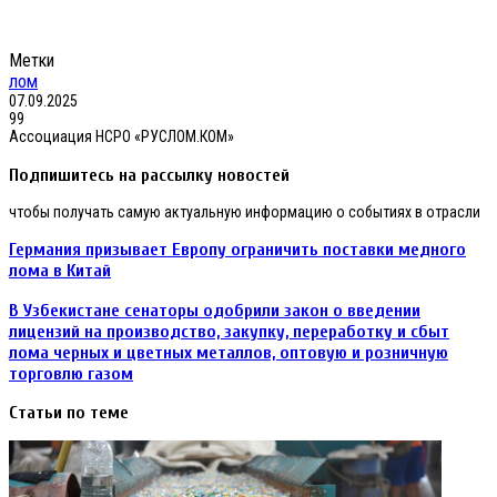
Метки
лом
07.09.2025
99
Ассоциация НСРО «РУСЛОМ.КОМ»
Подпишитесь на рассылку новостей
чтобы получать самую актуальную информацию о событиях в отрасли
Германия
Германия призывает Европу ограничить поставки медного
призывает
лома в Китай
Европу
ограничить
В
В Узбекистане сенаторы одобрили закон о введении
поставки
Узбекистане
лицензий на производство, закупку, переработку и сбыт
медного
сенаторы
лома черных и цветных металлов, оптовую и розничную
лома
одобрили
в
торговлю газом
закон
Китай
о введении
Статьи по теме
лицензий
на производство,
закупку,
переработку
и сбыт