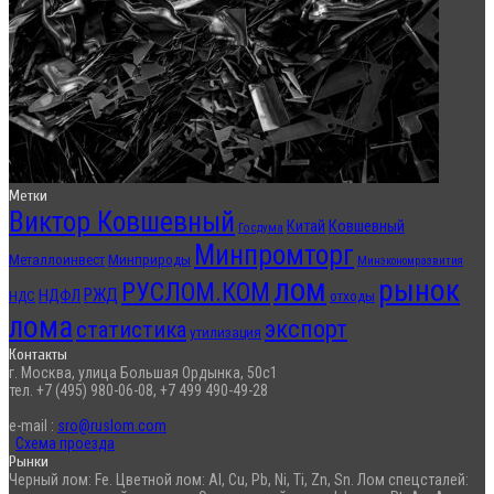
Метки
Виктор Ковшевный
Китай
Ковшевный
Госдума
Минпромторг
Металлоинвест
Минприроды
Минэкономразвития
лом
рынок
РУСЛОМ.КОМ
РЖД
НДФЛ
отходы
НДС
лома
экспорт
статистика
утилизация
Контакты
г. Москва, улица Большая Ордынка, 50с1
тел. +7 (495) 980-06-08, +7 499 490-49-28
e-mail :
sro@ruslom.com
Схема проезда
Рынки
Черный лом: Fe. Цветной лом: Al, Cu, Pb, Ni, Ti, Zn, Sn. Лом спецсталей: