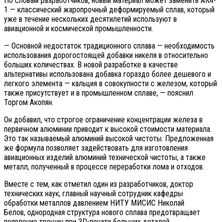
По словам разработчиков, новый материал может заменить АК4-
1 — классический жаропрочный деформируемый сплав, который
уже в течение нескольких десятилетий используют в
авиационной и космической промышленности.
— Основной недостаток традиционного сплава — необходимость
использования дорогостоящей добавки никеля в относительно
больших количествах. В новой разработке в качестве
альтернативы использована добавка гораздо более дешевого и
легкого элемента — кальция в совокупности с железом, который
также присутствует и в промышленном сплаве, — пояснил
Торгом Акопян.
Он добавил, что строгое ограничение концентрации железа в
первичном алюминии приводит к высокой стоимости материала.
Это так называемый алюминий высокой чистоты. Предложенная
же формула позволяет задействовать для изготовления
авиационных изделий алюминий технической чистоты, а также
металл, полученный в процессе переработки лома и отходов.
Вместе с тем, как отметил один из разработчиков, доктор
технических наук, главный научный сотрудник кафедры
обработки металлов давлением НИТУ МИСИС Николай
Белов, однородная структура нового сплава предотвращает
появление трещин при 3D-печати больших деталей.