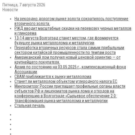
Пятница, 7 августа 2026
Новости
На рекордно дорогом рынке золота сократилось поступление
вторичного золота.
РЖД вводит масштабные скидки на перевозку черных металлов
и глинозема
13-14 августа Волгоград станет местом, где формируется
будущее рынка металлолома и металлургии
Переработка вторичных ресурсов стала самым прибыльным
сектором китайской промышленности по темпам роста
Американский лом получил новый ценовой ориентир — от
крупнейшего покупателя.
Архив по состоянию на 03.05.2025 г., компенсационный фонд
Ассоциации
CBAM приближается к рынку металлолома
Станет ли металлолом объектом углеродного налога ЕС
Минпромторг России приглашает профильные органы власти
субъектов РФ и лицензиатов рынка лома и отходов на
конференцию в Волгограде «Сырьевое обеспечение 2.0:
трансформация рынка металлолома и металлургии
Стальная печаль
RSS
Flickr
vk.com
Telegram
Max