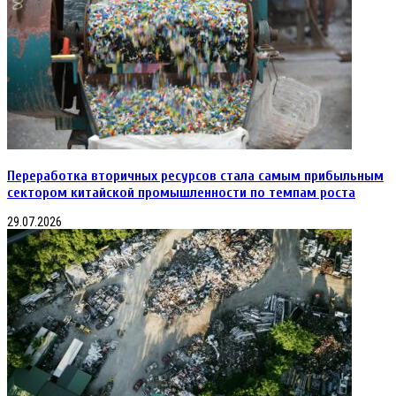
лома
черных
и цветных
металлов,
оптовую
и розничную
торговлю
газом
Переработка вторичных ресурсов стала самым прибыльным
сектором китайской промышленности по темпам роста
29.07.2026