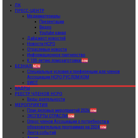
ЛК
ПРЕСС-ЦЕНТР
Медиаматериалы
Презентации
Видео
Youtube канал
Дайджест новостей
Новости НСРО
Отраслевые новости
Информационное партнерство
К 100-летию ломозаготовки
new
БЕЗНАЛ
NEW
Специальные условия и преференции для членов
Ассоциации НСРО РУСЛОМ.КОМ
SWOT
КАДРЫ
РЕЕСТР ЧЛЕНОВ НСРО
Виды деятельности
МЕРОПРИЯТИЯ
План деловых мероприятий 2026
new
ЭКСПЕРТЫ ОТРАСЛИ
new
Опрос членов Ассоциации о потребности в
образовательных программах на 2024
new
Лента событий