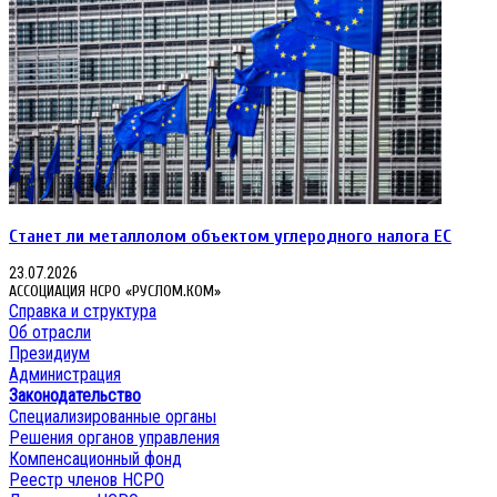
Станет ли металлолом объектом углеродного налога ЕС
23.07.2026
АССОЦИАЦИЯ НСРО «РУСЛОМ.КОМ»
Справка и структура
Об отрасли
Президиум
Администрация
Законодательство
Специализированные органы
Решения органов управления
Компенсационный фонд
Реестр членов НСРО