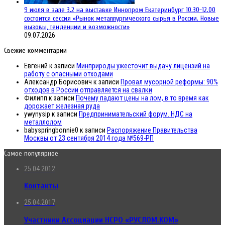
9 июля в зале 3.2 на выставке Иннопром Екатеринбург 10.30-12.00
состоится сессия «Рынок металлургического сырья в России. Новые
вызовы, тенденции и возможности»
09.07.2026
Свежие комментарии
Евгений
к записи
Минприроды ужесточит выдачу лицензий на
работу с опасными отходами
Александр Борисович
к записи
Провал мусорной реформы: 90%
отходов в России отправляется на свалки
Филипп
к записи
Почему падают цены на лом, в то время как
дорожает железная руда
ywynysip
к записи
Предпринимательский форум. НДС на
металлолом
babyspringbonnie0
к записи
Распоряжение Правительства
Москвы от 23 сентября 2014 года №569-РП
Самое популярное
25.04.2012
Контакты
25.04.2017
Участники Ассоциации НСРО «РУСЛОМ.КОМ»