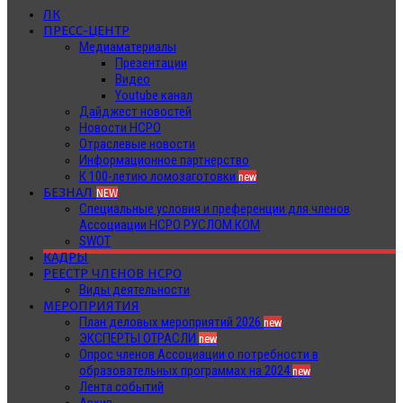
ЛК
ПРЕСС-ЦЕНТР
Медиаматериалы
Презентации
Видео
Youtube канал
Дайджест новостей
Новости НСРО
Отраслевые новости
Информационное партнерство
К 100-летию ломозаготовки
new
БЕЗНАЛ
NEW
Специальные условия и преференции для членов
Ассоциации НСРО РУСЛОМ.КОМ
SWOT
КАДРЫ
РЕЕСТР ЧЛЕНОВ НСРО
Виды деятельности
МЕРОПРИЯТИЯ
План деловых мероприятий 2026
new
ЭКСПЕРТЫ ОТРАСЛИ
new
Опрос членов Ассоциации о потребности в
образовательных программах на 2024
new
Лента событий