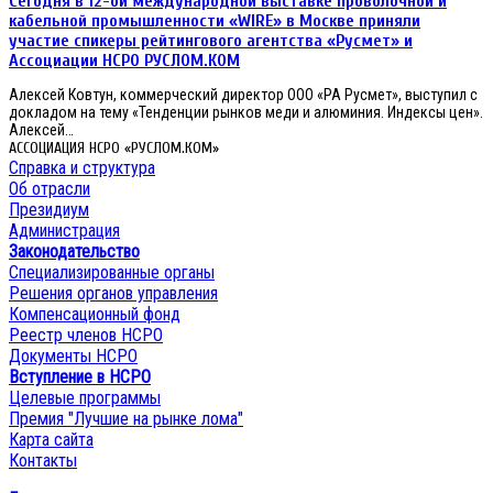
Сегодня в 12-ой международной выставке проволочной и
2019-
ой
2030
международной
кабельной промышленности «WIRE» в Москве приняли
гг.
выставке
участие спикеры рейтингового агентства «Русмет» и
Перспективы
проволочной
Ассоциации НСРО РУСЛОМ.КОM
технологического
и
партнерства
кабельной
Алексей Ковтун, коммерческий директор ООО «РА Русмет», выступил с
с
промышленности
докладом на тему «Тенденции рынков меди и алюминия. Индексы цен».
Китаем
«WIRE»
Алексей…
и
в
АССОЦИАЦИЯ НСРО «РУСЛОМ.КОМ»
Индией
Москве
Справка и структура
приняли
Об отрасли
участие
Президиум
спикеры
Администрация
рейтингового
агентства
Законодательство
«Русмет»
Специализированные органы
и
Решения органов управления
Ассоциации
Компенсационный фонд
НСРО
Реестр членов НСРО
РУСЛОМ.КОM
Документы НСРО
Вступление в НСРО
Целевые программы
Премия "Лучшие на рынке лома"
Карта сайта
Контакты