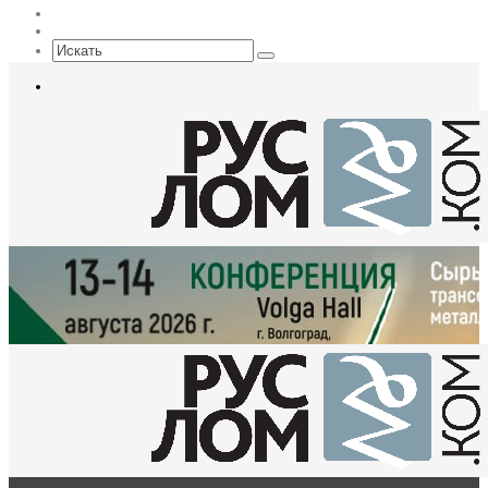
EN
Sidebar
Искать
Меню