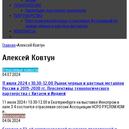
Архив
ТЕХНОЛОГИИ
Наилучшие доступные технологии
ПАРТНЕРСТВО
Реестр международных отраслевых Ассоциаций по
ломам черных и цветных металлов
КОНТАКТЫ
Главная
>
Алексей Ковтун
Алексей Ковтун
11
Отраслевые новости
июля
04.07.2024
2024
11 июля 2024 г 10.30-12.00 Рынок черных и цветных металлов
г
10.30-
России в 2019-2030 гг. Перспективы технологического
12.00
партнерства с Китаем и Индией
Рынок
черных
11 июля 2024 г 10.30-12.00 в Екатеринбурге на выставке Иннопром в
и
зале 3.4 состоится отраслевая сессия Ассоциации НСРО РУСЛОМ.КОМ
цветных
и…
металлов
Сегодня
Мероприятия
России
в
04.06.2024
в
12-