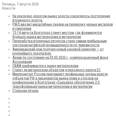
Пятница, 7 августа 2026
Новости
На рекордно дорогом рынке золота сократилось поступление
вторичного золота.
РЖД вводит масштабные скидки на перевозку черных металлов
и глинозема
13-14 августа Волгоград станет местом, где формируется
будущее рынка металлолома и металлургии
Переработка вторичных ресурсов стала самым прибыльным
сектором китайской промышленности по темпам роста
Американский лом получил новый ценовой ориентир — от
крупнейшего покупателя.
Архив по состоянию на 03.05.2025 г., компенсационный фонд
Ассоциации
CBAM приближается к рынку металлолома
Станет ли металлолом объектом углеродного налога ЕС
Минпромторг России приглашает профильные органы власти
субъектов РФ и лицензиатов рынка лома и отходов на
конференцию в Волгограде «Сырьевое обеспечение 2.0:
трансформация рынка металлолома и металлургии
Стальная печаль
RSS
Flickr
vk.com
Telegram
Max