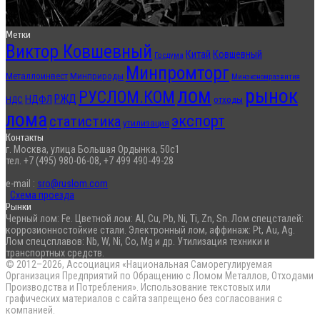
Метки
Виктор Ковшевный
Китай
Ковшевный
Госдума
Минпромторг
Металлоинвест
Минприроды
Минэкономразвития
лом
рынок
РУСЛОМ.КОМ
РЖД
НДФЛ
отходы
НДС
лома
экспорт
статистика
утилизация
Контакты
г. Москва, улица Большая Ордынка, 50с1
тел. +7 (495) 980-06-08, +7 499 490-49-28
e-mail :
sro@ruslom.com
Схема проезда
Рынки
Черный лом: Fe. Цветной лом: Al, Cu, Pb, Ni, Ti, Zn, Sn. Лом спецсталей:
коррозионностойкие стали. Электронный лом, аффинаж: Pt, Au, Ag.
Лом спецсплавов: Nb, W, Ni, Co, Mg и др. Утилизация техники и
транспортных средств.
© 2012–2026, Ассоциация «Национальная Саморегулируемая
Организация Предприятий по Обращению с Ломом Металлов, Отходами
Производства и Потребления». Использование текстовых или
графических материалов с сайта запрещено без согласования с
компанией.