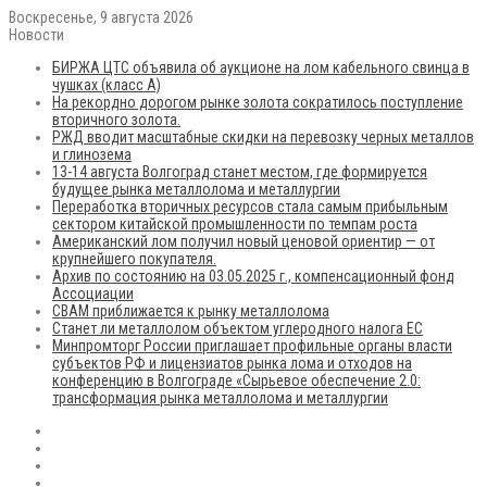
Воскресенье, 9 августа 2026
Новости
БИРЖА ЦТС объявила об аукционе на лом кабельного свинца в
чушках (класс А)
На рекордно дорогом рынке золота сократилось поступление
вторичного золота.
РЖД вводит масштабные скидки на перевозку черных металлов
и глинозема
13-14 августа Волгоград станет местом, где формируется
будущее рынка металлолома и металлургии
Переработка вторичных ресурсов стала самым прибыльным
сектором китайской промышленности по темпам роста
Американский лом получил новый ценовой ориентир — от
крупнейшего покупателя.
Архив по состоянию на 03.05.2025 г., компенсационный фонд
Ассоциации
CBAM приближается к рынку металлолома
Станет ли металлолом объектом углеродного налога ЕС
Минпромторг России приглашает профильные органы власти
субъектов РФ и лицензиатов рынка лома и отходов на
конференцию в Волгограде «Сырьевое обеспечение 2.0:
трансформация рынка металлолома и металлургии
RSS
Flickr
vk.com
Telegram