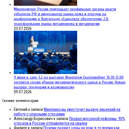
Минпромторг России приглашает профильные органы власти
субъектов РФ и лицензиатов рынка лома и отходов на
конференцию в Волгограде «Сырьевое обеспечение 2.0:
трансформация рынка металлолома и металлургии
23.07.2026
9 июля в зале 3.2 на выставке Иннопром Екатеринбург 10.30-12.00
состоится сессия «Рынок металлургического сырья в России. Новые
вызовы, тенденции и возможности»
09.07.2026
Свежие комментарии
Евгений
к записи
Минприроды ужесточит выдачу лицензий на
работу с опасными отходами
Александр Борисович
к записи
Провал мусорной реформы: 90%
отходов в России отправляется на свалки
Филипп
к записи
Почему падают цены на лом, в то время как