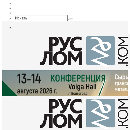
Max
EN
Sidebar
Искать
Меню