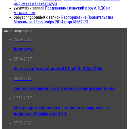
дорожает железная руда
ywynysip
к записи
Предпринимательский форум. НДС на
металлолом
babyspringbonnie0
к записи
Распоряжение Правительства
Москвы от 23 сентября 2014 года №569-РП
Самое популярное
25.04.2012
Контакты
25.04.2017
Участники Ассоциации НСРО «РУСЛОМ.КОМ»
30.03.2016
Закрытие банковского счета по инициативе банка
17.11.2017
Металлургия лишается вторичного сырья из-за
поправок Минфина по НДС
27.02.2022