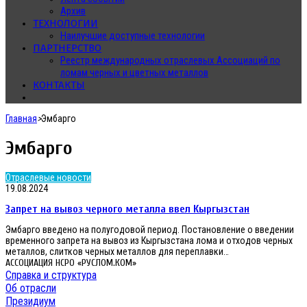
Архив
ТЕХНОЛОГИИ
Наилучшие доступные технологии
ПАРТНЕРСТВО
Реестр международных отраслевых Ассоциаций по
ломам черных и цветных металлов
КОНТАКТЫ
Главная
>
Эмбарго
Эмбарго
Запрет
Отраслевые новости
на
19.08.2024
вывоз
Запрет на вывоз черного металла ввел Кыргызстан
черного
металла
Эмбарго введено на полугодовой период. Постановление о введении
ввел
временного запрета на вывоз из Кыргызстана лома и отходов черных
Кыргызстан
металлов, слитков черных металлов для переплавки…
АССОЦИАЦИЯ НСРО «РУСЛОМ.КОМ»
Справка и структура
Об отрасли
Президиум