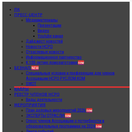
ЛК
ПРЕСС-ЦЕНТР
Медиаматериалы
Презентации
Видео
Youtube канал
Дайджест новостей
Новости НСРО
Отраслевые новости
Информационное партнерство
К 100-летию ломозаготовки
new
БЕЗНАЛ
NEW
Специальные условия и преференции для членов
Ассоциации НСРО РУСЛОМ.КОМ
SWOT
КАДРЫ
РЕЕСТР ЧЛЕНОВ НСРО
Виды деятельности
МЕРОПРИЯТИЯ
План деловых мероприятий 2026
new
ЭКСПЕРТЫ ОТРАСЛИ
new
Опрос членов Ассоциации о потребности в
образовательных программах на 2024
new
Лента событий