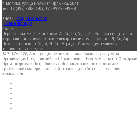
г. Москва, улица Большая Ордынка, 50с1
тел. +7 (495) 980-06-08, +7 499 490-49-28
e-mail :
sro@ruslom.com
Схема проезда
Рынки
Черный лом: Fe. Цветной лом: Al, Cu, Pb, Ni, Ti, Zn, Sn. Лом спецсталей:
коррозионностойкие стали. Электронный лом, аффинаж: Pt, Au, Ag.
Лом спецсплавов: Nb, W, Ni, Co, Mg и др. Утилизация техники и
транспортных средств.
© 2012–2026, Ассоциация «Национальная Саморегулируемая
Организация Предприятий по Обращению с Ломом Металлов, Отходами
Производства и Потребления». Использование текстовых или
графических материалов с сайта запрещено без согласования с
компанией.
RSS
Flickr
vk.com
Telegram
Max
EN
Back
to
top
button