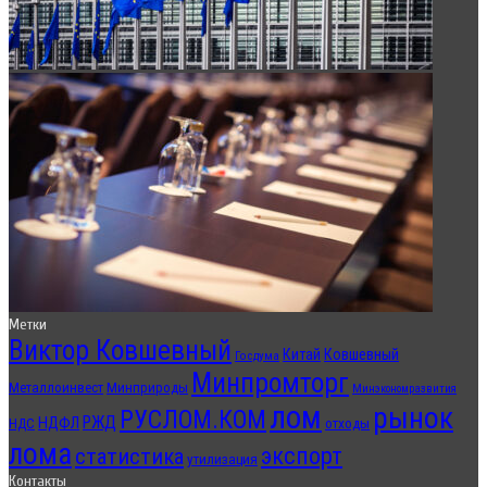
Метки
Виктор Ковшевный
Китай
Ковшевный
Госдума
Минпромторг
Металлоинвест
Минприроды
Минэкономразвития
лом
рынок
РУСЛОМ.КОМ
РЖД
НДФЛ
отходы
НДС
лома
экспорт
статистика
утилизация
Контакты