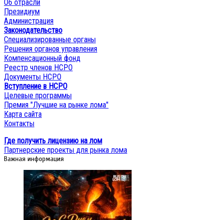
Об отрасли
Москве
Президиум
Администрация
Законодательство
Специализированные органы
Решения органов управления
Компенсационный фонд
Реестр членов НСРО
Документы НСРО
Вступление в НСРО
Целевые программы
Премия "Лучшие на рынке лома"
Карта сайта
Контакты
Где получить лицензию на лом
Партнерские проекты для рынка лома
Важная информация