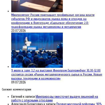
Минпромторг России приглашает профильные органы власти
субъектов РФ и лицензиатов рынка лома и отходов на
конференцию в Волгограде «Сырьевое обеспечение 2.0:
трансформация рынка металлолома и металлургии
23.07.2026
9 июля в зале 3.2 на выставке Иннопром Екатеринбург 10.30-12.00
состоится сессия «Рынок металлургического сырья в России. Новые
вызовы, тенденции и возможности»
09.07.2026
Свежие комментарии
Евгений
к записи
Минприроды ужесточит выдачу лицензий на
работу с опасными отходами
Александр Борисович
к записи
Провал мусорной реформы: 90%