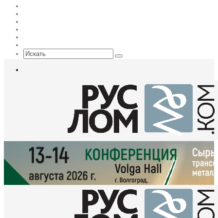
Flickr
vk.com
Telegram
Max
EN
Sidebar
Искать
Меню