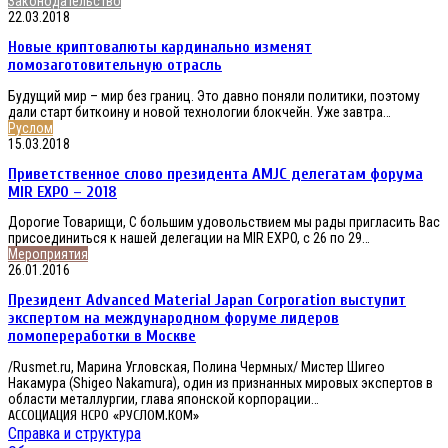
Новые
Законодательство
Expo
криптовалюты
22.03.2018
2018
кардинально
Новые криптовалюты кардинально изменят
изменят
ломозаготовительную
ломозаготовительную отрасль
отрасль
Будущий мир – мир без границ. Это давно поняли политики, поэтому
дали старт биткоину и новой технологии блокчейн. Уже завтра…
Приветственное
Руслом
слово
15.03.2018
президента
Приветственное слово президента AMJC делегатам форума
AMJC
делегатам
MIR EXPO – 2018
форума
Дорогие Товарищи, С большим удовольствием мы рады пригласить Вас
MIR
присоединиться к нашей делегации на MIR EXPO, с 26 по 29…
EXPO
Президент
Мероприятия
–
Advanced
26.01.2016
2018
Material
Президент Advanced Material Japan Corporation выступит
Japan
Corporation
экспертом на международном форуме лидеров
выступит
ломопереработки в Москве
экспертом
на
/Rusmet.ru, Марина Угловская, Полина Чермных/ Мистер Шигео
международном
Накамура (Shigeo Nakamura), один из признанных мировых экспертов в
форуме
области металлургии, глава японской корпорации…
лидеров
АССОЦИАЦИЯ НСРО «РУСЛОМ.КОМ»
ломопереработки
Справка и структура
в