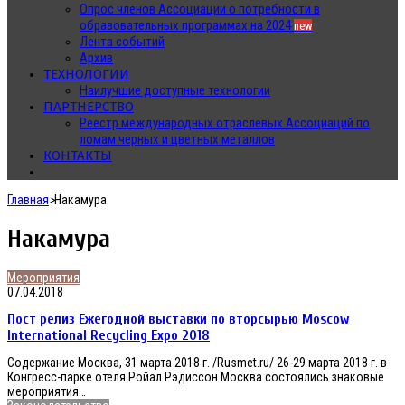
Опрос членов Ассоциации о потребности в
образовательных программах на 2024
new
Лента событий
Архив
ТЕХНОЛОГИИ
Наилучшие доступные технологии
ПАРТНЕРСТВО
Реестр международных отраслевых Ассоциаций по
ломам черных и цветных металлов
КОНТАКТЫ
Главная
>
Накамура
Накамура
Пост
Мероприятия
релиз
07.04.2018
Ежегодной
Пост релиз Ежегодной выставки по вторсырью Moscow
выставки
по
International Recycling Expo 2018
вторсырью
Содержание Москва, 31 марта 2018 г. /Rusmet.ru/ 26-29 марта 2018 г. в
Moscow
Конгресс-парке отеля Ройал Рэдиссон Москва состоялись знаковые
International
мероприятия…
Recycling