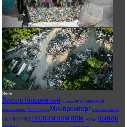
Метки
Виктор Ковшевный
Китай
Ковшевный
Госдума
Минпромторг
Металлоинвест
Минприроды
Минэкономразвития
лом
рынок
РУСЛОМ.КОМ
РЖД
НДФЛ
отходы
НДС