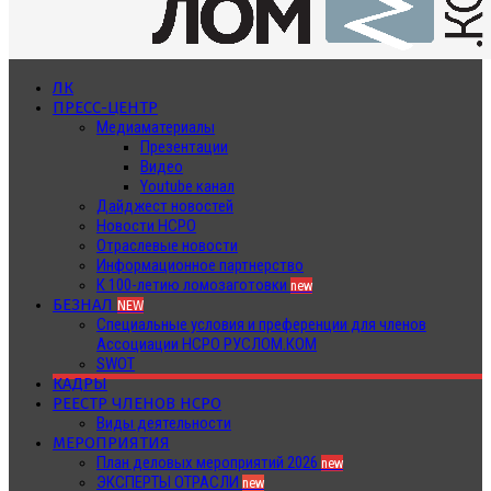
ЛК
ПРЕСС-ЦЕНТР
Медиаматериалы
Презентации
Видео
Youtube канал
Дайджест новостей
Новости НСРО
Отраслевые новости
Информационное партнерство
К 100-летию ломозаготовки
new
БЕЗНАЛ
NEW
Специальные условия и преференции для членов
Ассоциации НСРО РУСЛОМ.КОМ
SWOT
КАДРЫ
РЕЕСТР ЧЛЕНОВ НСРО
Виды деятельности
МЕРОПРИЯТИЯ
План деловых мероприятий 2026
new
ЭКСПЕРТЫ ОТРАСЛИ
new