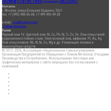
лома
экспорт
статистика
утилизация
Контакты
г. Москва, улица Большая Ордынка, 50с1
тел. +7 (495) 980-06-08, +7 499 490-49-28
e-mail :
sro@ruslom.com
Схема проезда
Рынки
Черный лом: Fe. Цветной лом: Al, Cu, Pb, Ni, Ti, Zn, Sn. Лом спецсталей:
коррозионностойкие стали. Электронный лом, аффинаж: Pt, Au, Ag.
Лом спецсплавов: Nb, W, Ni, Co, Mg и др. Утилизация техники и
транспортных средств.
© 2012–2026, Ассоциация «Национальная Саморегулируемая
Организация Предприятий по Обращению с Ломом Металлов, Отходами
Производства и Потребления». Использование текстовых или
графических материалов с сайта запрещено без согласования с
компанией.
RSS
Flickr
vk.com
Telegram
Max
EN
Back
to
top