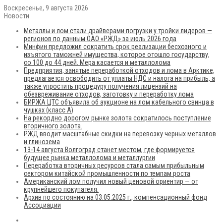
Воскресенье, 9 августа 2026
Новости
Металлы и лом стали драйверами погрузки у тройки лидеров —
регионов по данным ОАО «РЖД» за июль 2026 года
Минфин предложил сократить срок реализации бесхозного и
изъятого таможней имущества, которое отошло государству,
со 100 до 44 дней. Мера касается и металлолома
Предприятия, занятые переработкой отходов и лома в Арктике,
предлагается освободить от уплаты НДС и налога на прибыль, а
также упростить процедуру получения лицензий на
обезвреживание отходов, заготовку и переработку лома
БИРЖА ЦТС объявила об аукционе на лом кабельного свинца в
чушках (класс А)
На рекордно дорогом рынке золота сократилось поступление
вторичного золота.
РЖД вводит масштабные скидки на перевозку черных металлов
и глинозема
13-14 августа Волгоград станет местом, где формируется
будущее рынка металлолома и металлургии
Переработка вторичных ресурсов стала самым прибыльным
сектором китайской промышленности по темпам роста
Американский лом получил новый ценовой ориентир — от
крупнейшего покупателя.
Архив по состоянию на 03.05.2025 г., компенсационный фонд
Ассоциации
RSS