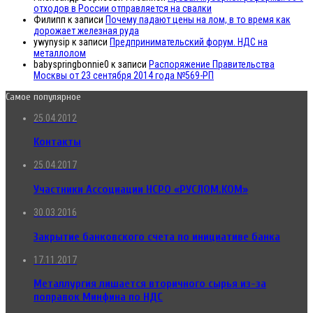
отходов в России отправляется на свалки
Филипп
к записи
Почему падают цены на лом, в то время как
дорожает железная руда
ywynysip
к записи
Предпринимательский форум. НДС на
металлолом
babyspringbonnie0
к записи
Распоряжение Правительства
Москвы от 23 сентября 2014 года №569-РП
Самое популярное
25.04.2012
Контакты
25.04.2017
Участники Ассоциации НСРО «РУСЛОМ.КОМ»
30.03.2016
Закрытие банковского счета по инициативе банка
17.11.2017
Металлургия лишается вторичного сырья из-за
поправок Минфина по НДС