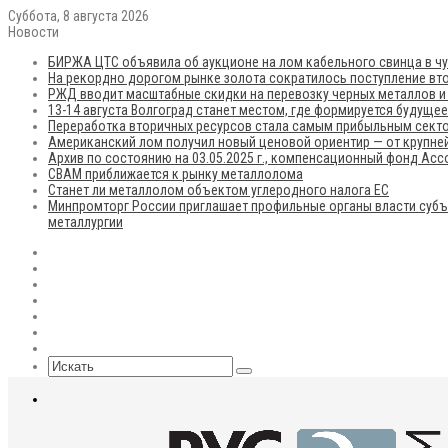
Суббота, 8 августа 2026
Новости
БИРЖА ЦТС объявила об аукционе на лом кабельного свинца в чу
На рекордно дорогом рынке золота сократилось поступление вто
РЖД вводит масштабные скидки на перевозку черных металлов и
13-14 августа Волгоград станет местом, где формируется будуще
Переработка вторичных ресурсов стала самым прибыльным сект
Американский лом получил новый ценовой ориентир — от крупней
Архив по состоянию на 03.05.2025 г., компенсационный фонд Ас
CBAM приближается к рынку металлолома
Станет ли металлолом объектом углеродного налога ЕС
Минпромторг России приглашает профильные органы власти субъ
металлургии
RSS
Flickr
vk.com
Telegram
Max
EN
Sidebar
Искать
Меню