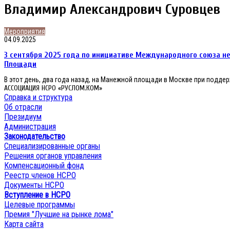
Владимир Александрович Суровцев
3
Мероприятия
сентября
04.09.2025
2025
3 сентября 2025 года по инициативе Международного союза н
года
по
Площади
инициативе
В этот день, два года назад, на Манежной площади в Москве при подд
Международного
АССОЦИАЦИЯ НСРО «РУСЛОМ.КОМ»
союза
неправительственных
Справка и структура
организаций
Об отрасли
«Ассамблея
Президиум
Народов
Администрация
Мира»
Законодательство
проведена
Специализированные органы
торжественная
патриотическая
Решения органов управления
акция
Компенсационный фонд
на
Реестр членов НСРО
Красной
Документы НСРО
Площади
Вступление в НСРО
Целевые программы
Премия "Лучшие на рынке лома"
Карта сайта