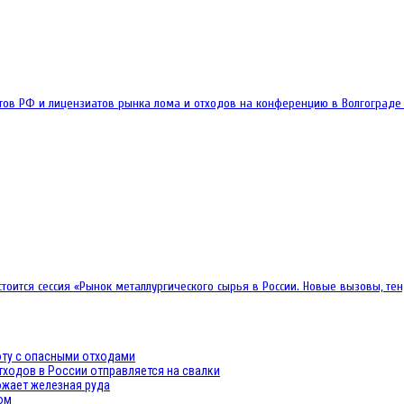
тов РФ и лицензиатов рынка лома и отходов на конференцию в Волгограде
состоится сессия «Рынок металлургического сырья в России. Новые вызовы, т
оту с опасными отходами
ходов в России отправляется на свалки
ожает железная руда
ом