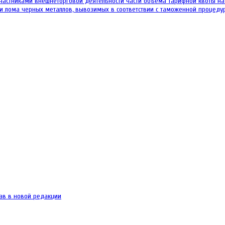
стниками внешнеторговой деятельности части объема тарифной квоты на в
и лома черных металлов, вывозимых в соответствии с таможенной процедур
ав в новой редакции