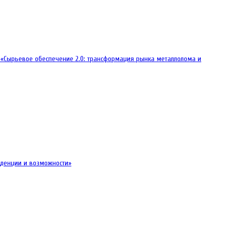
 «Сырьевое обеспечение 2.0: трансформация рынка металлолома и
енденции и возможности»