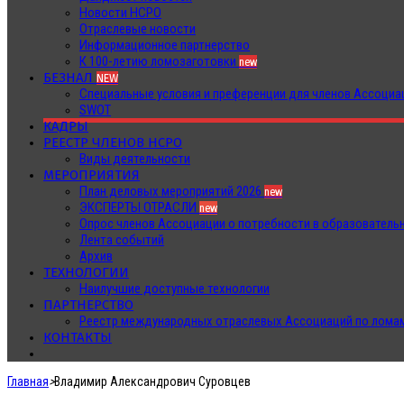
Новости НСРО
Отраслевые новости
Информационное партнерство
К 100-летию ломозаготовки
new
БЕЗНАЛ
NEW
Специальные условия и преференции для членов Ассоц
SWOT
КАДРЫ
РЕЕСТР ЧЛЕНОВ НСРО
Виды деятельности
МЕРОПРИЯТИЯ
План деловых мероприятий 2026
new
ЭКСПЕРТЫ ОТРАСЛИ
new
Опрос членов Ассоциации о потребности в образователь
Лента событий
Архив
ТЕХНОЛОГИИ
Наилучшие доступные технологии
ПАРТНЕРСТВО
Реестр международных отраслевых Ассоциаций по ломам
КОНТАКТЫ
Главная
>
Владимир Александрович Суровцев