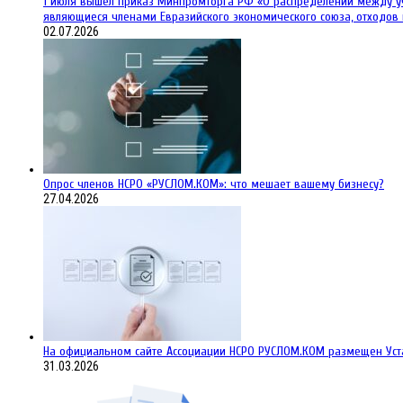
1 июля вышел Приказ Минпромторга РФ «О распределении между уча
являющиеся членами Евразийского экономического союза, отходов 
02.07.2026
Опрос членов НСРО «РУСЛОМ.КОМ»: что мешает вашему бизнесу?
27.04.2026
На официальном сайте Ассоциации НСРО РУСЛОМ.КОM размещен Уст
31.03.2026