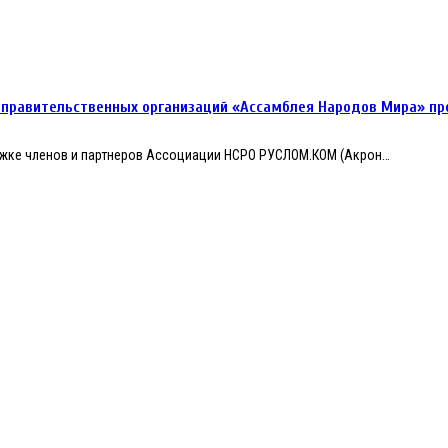
еправительственных организаций «Ассамблея Народов Мира» пр
ержке членов и партнеров Ассоциации НСРО РУСЛОМ.КОM (Акрон…