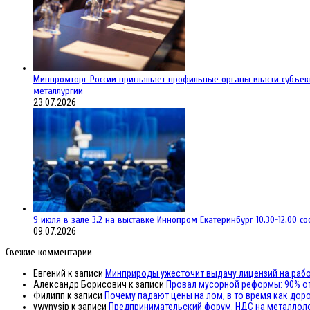
Минпромторг России приглашает профильные органы власти субъек
металлургии
23.07.2026
9 июля в зале 3.2 на выставке Иннопром Екатеринбург 10.30-12.00 
09.07.2026
Свежие комментарии
Евгений
к записи
Минприроды ужесточит выдачу лицензий на раб
Александр Борисович
к записи
Провал мусорной реформы: 90% от
Филипп
к записи
Почему падают цены на лом, в то время как дор
ywynysip
к записи
Предпринимательский форум. НДС на металлол