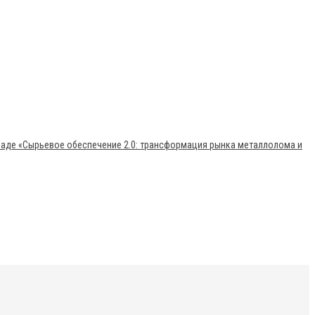
раде «Сырьевое обеспечение 2.0: трансформация рынка металлолома и