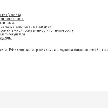
шках (класс А)
ричного золота.
 глинозема
е рынка металлолома и металлургии
ором китайской промышленности по темпам роста
шего покупателя.
социации
ектов РФ и лицензиатов рынка лома и отходов на конференцию в Волгог