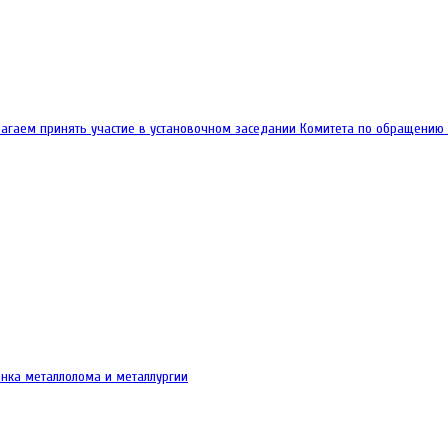
гаем принять участие в установочном заседании Комитета по обращению с 
рынка металлолома и металлургии