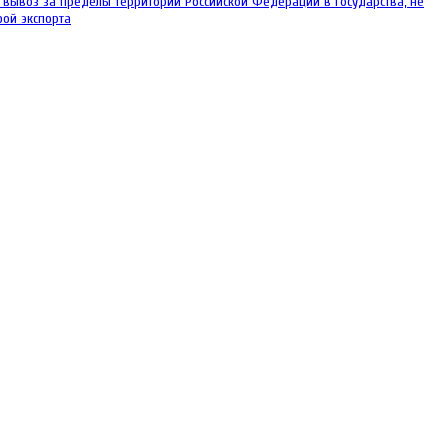
ывоз за пределы территории Российской Федерации в государства, не
ой экспорта