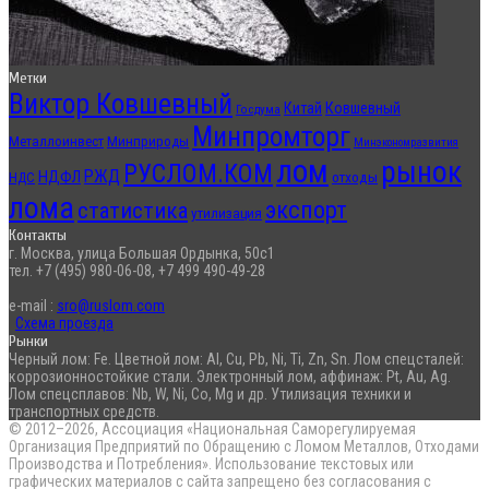
Метки
Виктор Ковшевный
Китай
Ковшевный
Госдума
Минпромторг
Металлоинвест
Минприроды
Минэкономразвития
лом
рынок
РУСЛОМ.КОМ
РЖД
НДФЛ
отходы
НДС
лома
экспорт
статистика
утилизация
Контакты
г. Москва, улица Большая Ордынка, 50с1
тел. +7 (495) 980-06-08, +7 499 490-49-28
e-mail :
sro@ruslom.com
Схема проезда
Рынки
Черный лом: Fe. Цветной лом: Al, Cu, Pb, Ni, Ti, Zn, Sn. Лом спецсталей:
коррозионностойкие стали. Электронный лом, аффинаж: Pt, Au, Ag.
Лом спецсплавов: Nb, W, Ni, Co, Mg и др. Утилизация техники и
транспортных средств.
© 2012–2026, Ассоциация «Национальная Саморегулируемая
Организация Предприятий по Обращению с Ломом Металлов, Отходами
Производства и Потребления». Использование текстовых или
графических материалов с сайта запрещено без согласования с