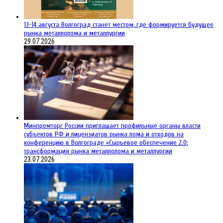
13-14 августа Волгоград станет местом, где формируется будущее
рынка металлолома и металлургии
29.07.2026
Минпромторг России приглашает профильные органы власти
субъектов РФ и лицензиатов рынка лома и отходов на
конференцию в Волгограде «Сырьевое обеспечение 2.0:
трансформация рынка металлолома и металлургии
23.07.2026