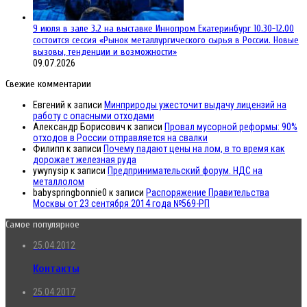
9 июля в зале 3.2 на выставке Иннопром Екатеринбург 10.30-12.00
состоится сессия «Рынок металлургического сырья в России. Новые
вызовы, тенденции и возможности»
09.07.2026
Свежие комментарии
Евгений
к записи
Минприроды ужесточит выдачу лицензий на
работу с опасными отходами
Александр Борисович
к записи
Провал мусорной реформы: 90%
отходов в России отправляется на свалки
Филипп
к записи
Почему падают цены на лом, в то время как
дорожает железная руда
ywynysip
к записи
Предпринимательский форум. НДС на
металлолом
babyspringbonnie0
к записи
Распоряжение Правительства
Москвы от 23 сентября 2014 года №569-РП
Самое популярное
25.04.2012
Контакты
25.04.2017