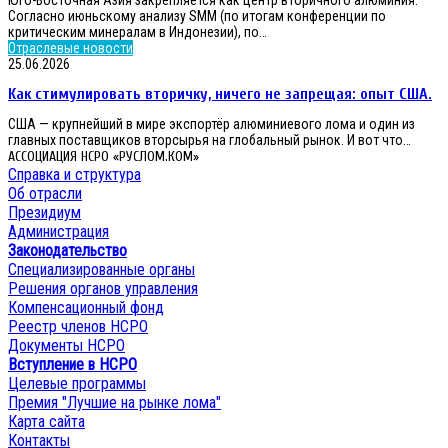
вторичного
сезонная
Согласно июньскому анализу SMM (по итогам конференции по
алюминия.
критическим минералам в Индонезии), по…
Как
Отраслевые новости
стимулировать
25.06.2026
вторичку,
Как стимулировать вторичку, ничего не запрещая: опыт США.
ничего
не
США — крупнейший в мире экспортёр алюминиевого лома и один из
запрещая:
главных поставщиков вторсырья на глобальный рынок. И вот что…
опыт
АССОЦИАЦИЯ НСРО «РУСЛОМ.КОМ»
США.
Справка и структура
Об отрасли
Президиум
Администрация
Законодательство
Специализированные органы
Решения органов управления
Компенсационный фонд
Реестр членов НСРО
Документы НСРО
Вступление в НСРО
Целевые программы
Премия "Лучшие на рынке лома"
Карта сайта
Контакты