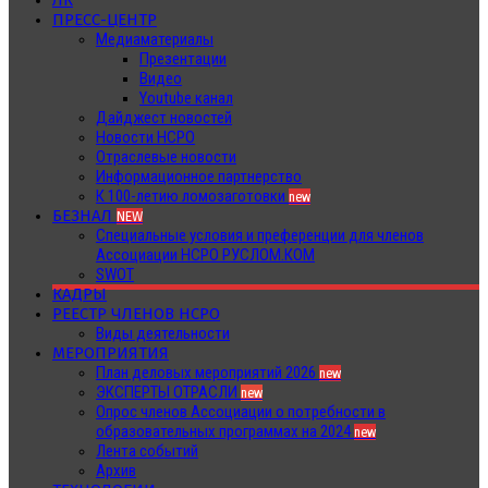
ЛК
ПРЕСС-ЦЕНТР
Медиаматериалы
Презентации
Видео
Youtube канал
Дайджест новостей
Новости НСРО
Отраслевые новости
Информационное партнерство
К 100-летию ломозаготовки
new
БЕЗНАЛ
NEW
Специальные условия и преференции для членов
Ассоциации НСРО РУСЛОМ.КОМ
SWOT
КАДРЫ
РЕЕСТР ЧЛЕНОВ НСРО
Виды деятельности
МЕРОПРИЯТИЯ
План деловых мероприятий 2026
new
ЭКСПЕРТЫ ОТРАСЛИ
new
Опрос членов Ассоциации о потребности в
образовательных программах на 2024
new
Лента событий
Архив