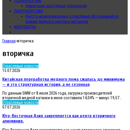
ТЕХНОЛОГИИ
Наилучшие доступные технологии
ПАРТНЕРСТВО
Реестр международных отраслевых Ассоциаций по
ломам черных и цветных металлов
КОНТАКТЫ
Главная
>
вторичка
вторичка
Китайская
Отраслевые новости
переработка
15.07.2026
медного
Китайская переработка медного лома сжалась до минимума
лома
сжалась
— и это структурная история, а не сезонная
до
По данным SMM от 8 июля 2026 года, загрузка производителей
минимума
вторичной медной катанки в июне составила 14,04% — минус 19,57…
—
Юго-
Отраслевые новости
и
Восточная
07.07.2026
это
Азия
структурная
Юго-Восточная Азия закрепляется как центр вторичного
закрепляется
история,
как
алюминия.
а
центр
не
Юго-Восточная Азия закрепляется как центр вторичного алюминия.