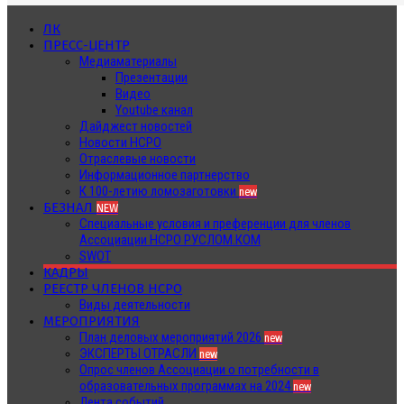
ЛК
ПРЕСС-ЦЕНТР
Медиаматериалы
Презентации
Видео
Youtube канал
Дайджест новостей
Новости НСРО
Отраслевые новости
Информационное партнерство
К 100-летию ломозаготовки
new
БЕЗНАЛ
NEW
Специальные условия и преференции для членов
Ассоциации НСРО РУСЛОМ.КОМ
SWOT
КАДРЫ
РЕЕСТР ЧЛЕНОВ НСРО
Виды деятельности
МЕРОПРИЯТИЯ
План деловых мероприятий 2026
new
ЭКСПЕРТЫ ОТРАСЛИ
new
Опрос членов Ассоциации о потребности в
образовательных программах на 2024
new
Лента событий