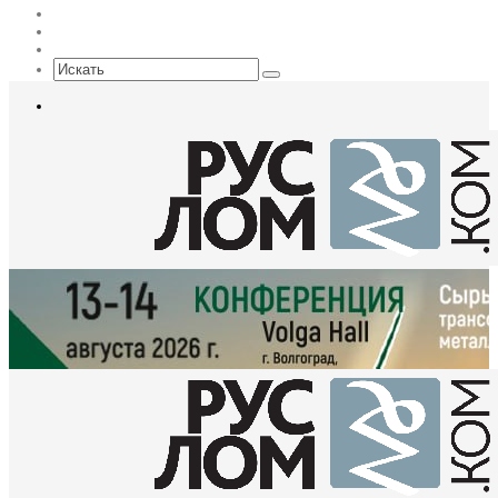
Max
EN
Sidebar
Искать
Меню