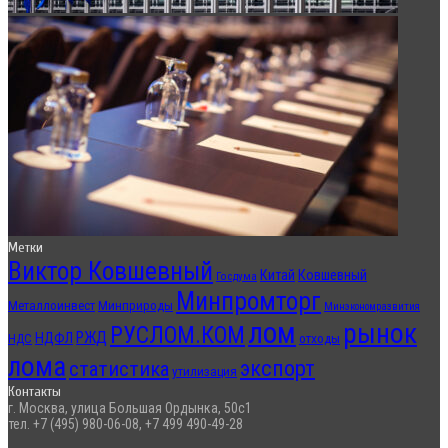
Метки
Виктор Ковшевный
Китай
Ковшевный
Госдума
Минпромторг
Металлоинвест
Минприроды
Минэкономразвития
лом
рынок
РУСЛОМ.КОМ
РЖД
НДФЛ
отходы
НДС
лома
экспорт
статистика
утилизация
Контакты
г. Москва, улица Большая Ордынка, 50с1
тел. +7 (495) 980-06-08, +7 499 490-49-28