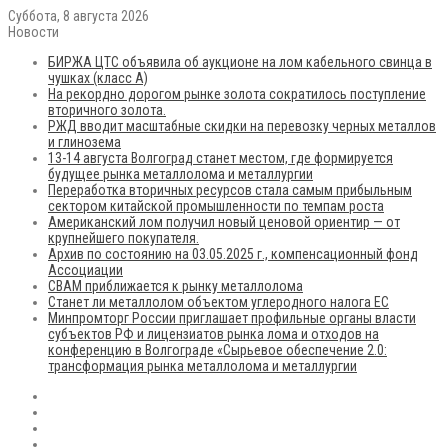
Суббота, 8 августа 2026
Новости
БИРЖА ЦТС объявила об аукционе на лом кабельного свинца в
чушках (класс А)
На рекордно дорогом рынке золота сократилось поступление
вторичного золота.
РЖД вводит масштабные скидки на перевозку черных металлов
и глинозема
13-14 августа Волгоград станет местом, где формируется
будущее рынка металлолома и металлургии
Переработка вторичных ресурсов стала самым прибыльным
сектором китайской промышленности по темпам роста
Американский лом получил новый ценовой ориентир — от
крупнейшего покупателя.
Архив по состоянию на 03.05.2025 г., компенсационный фонд
Ассоциации
CBAM приближается к рынку металлолома
Станет ли металлолом объектом углеродного налога ЕС
Минпромторг России приглашает профильные органы власти
субъектов РФ и лицензиатов рынка лома и отходов на
конференцию в Волгограде «Сырьевое обеспечение 2.0:
трансформация рынка металлолома и металлургии
RSS
Flickr
vk.com
Telegram