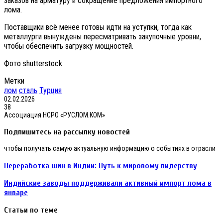
заказов на арматуру и сокращение предложения импортного
лома.
Поставщики всё менее готовы идти на уступки, тогда как
металлурги вынуждены пересматривать закупочные уровни,
чтобы обеспечить загрузку мощностей.
Фото shutterstock
Метки
лом
сталь
Турция
02.02.2026
38
Ассоциация НСРО «РУСЛОМ.КОМ»
Подпишитесь на рассылку новостей
чтобы получать самую актуальную информацию о событиях в отрасли
Переработка
Переработка шин в Индии: Путь к мировому лидерству
шин
в
Индийские
Индийские заводы поддерживали активный импорт лома в
Индии:
заводы
январе
Путь
поддерживали
к
активный
Статьи по теме
мировому
импорт
лидерству
лома