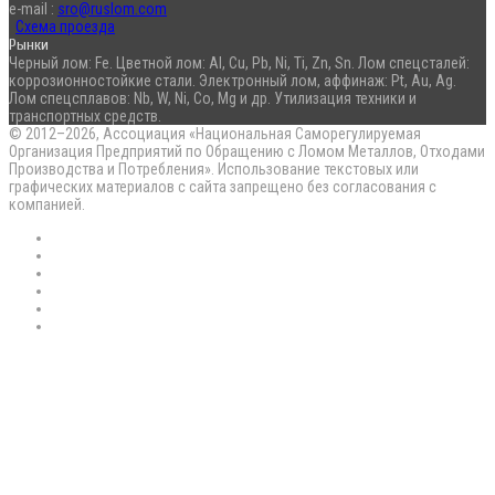
e-mail :
sro@ruslom.com
Схема проезда
Рынки
Черный лом: Fe. Цветной лом: Al, Cu, Pb, Ni, Ti, Zn, Sn. Лом спецсталей:
коррозионностойкие стали. Электронный лом, аффинаж: Pt, Au, Ag.
Лом спецсплавов: Nb, W, Ni, Co, Mg и др. Утилизация техники и
транспортных средств.
© 2012–2026, Ассоциация «Национальная Саморегулируемая
Организация Предприятий по Обращению с Ломом Металлов, Отходами
Производства и Потребления». Использование текстовых или
графических материалов с сайта запрещено без согласования с
компанией.
RSS
Flickr
vk.com
Telegram
Max
EN
Back
to
top
button