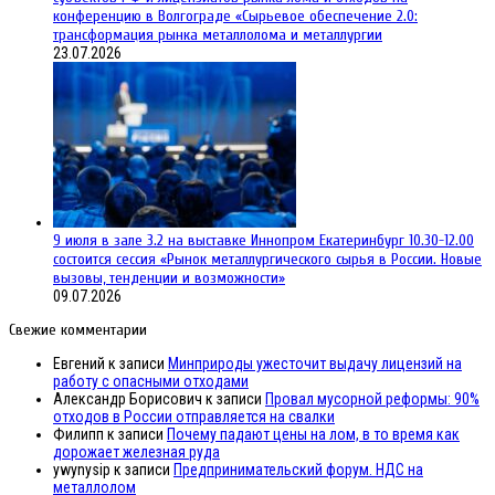
конференцию в Волгограде «Сырьевое обеспечение 2.0:
трансформация рынка металлолома и металлургии
23.07.2026
9 июля в зале 3.2 на выставке Иннопром Екатеринбург 10.30-12.00
состоится сессия «Рынок металлургического сырья в России. Новые
вызовы, тенденции и возможности»
09.07.2026
Свежие комментарии
Евгений
к записи
Минприроды ужесточит выдачу лицензий на
работу с опасными отходами
Александр Борисович
к записи
Провал мусорной реформы: 90%
отходов в России отправляется на свалки
Филипп
к записи
Почему падают цены на лом, в то время как
дорожает железная руда
ywynysip
к записи
Предпринимательский форум. НДС на
металлолом