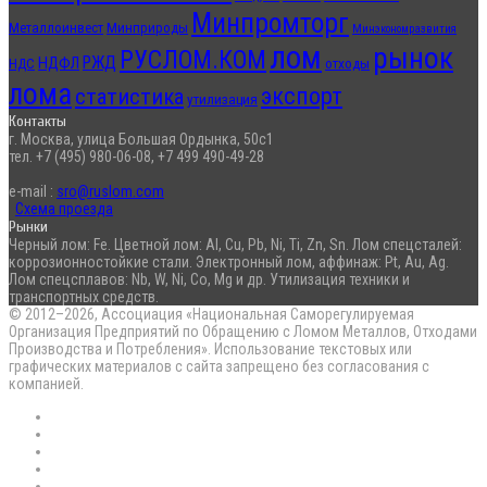
Минпромторг
Металлоинвест
Минприроды
Минэкономразвития
лом
рынок
РУСЛОМ.КОМ
РЖД
НДФЛ
отходы
НДС
лома
экспорт
статистика
утилизация
Контакты
г. Москва, улица Большая Ордынка, 50с1
тел. +7 (495) 980-06-08, +7 499 490-49-28
e-mail :
sro@ruslom.com
Схема проезда
Рынки
Черный лом: Fe. Цветной лом: Al, Cu, Pb, Ni, Ti, Zn, Sn. Лом спецсталей:
коррозионностойкие стали. Электронный лом, аффинаж: Pt, Au, Ag.
Лом спецсплавов: Nb, W, Ni, Co, Mg и др. Утилизация техники и
транспортных средств.
© 2012–2026, Ассоциация «Национальная Саморегулируемая
Организация Предприятий по Обращению с Ломом Металлов, Отходами
Производства и Потребления». Использование текстовых или
графических материалов с сайта запрещено без согласования с
компанией.
RSS
Flickr
vk.com
Telegram
Max