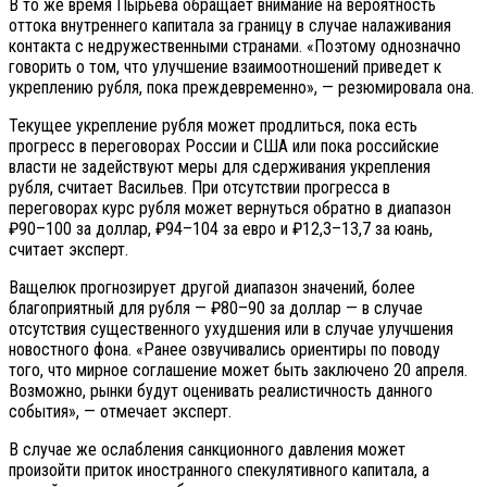
В то же время Пырьева обращает внимание на вероятность
оттока внутреннего капитала за границу в случае налаживания
контакта с недружественными странами. «Поэтому однозначно
говорить о том, что улучшение взаимоотношений приведет к
укреплению рубля, пока преждевременно», — резюмировала она.
Текущее укрепление рубля может продлиться, пока есть
прогресс в переговорах России и США или пока российские
власти не задействуют меры для сдерживания укрепления
рубля, считает Васильев. При отсутствии прогресса в
переговорах курс рубля может вернуться обратно в диапазон
₽90–100 за доллар, ₽94–104 за евро и ₽12,3–13,7 за юань,
считает эксперт.
Ващелюк прогнозирует другой диапазон значений, более
благоприятный для рубля — ₽80–90 за доллар — в случае
отсутствия существенного ухудшения или в случае улучшения
новостного фона. «Ранее озвучивались ориентиры по поводу
того, что мирное соглашение может быть заключено 20 апреля.
Возможно, рынки будут оценивать реалистичность данного
события», — отмечает эксперт.
В случае же ослабления санкционного давления может
произойти приток иностранного спекулятивного капитала, а