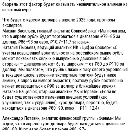
баррель этот фактор будет оказывать незначительное влияние на
валютный курс.
Что будет с курсом доллара в апреле 2025 года: прогнозы
экспертов
Михаил Васильев, главный аналитик Совкомбанка: «Мы полагаем,
что в апреле рубль будет торговаться в диапазоне ₽78–85 за
доллар, ₽86–93 за евро, ₽10,7–11,7 за юань».
Наталия Пырьева, ведущий аналитик ИК «Цифра брокер»: «С
учетом повышенной волатильности на российском рынке рубль
может показывать сильные импульсные движения в обе
стороны — диапазон может быть широким — от ₽80 до ₽110 за
доллар. Мы полагаем, что рубль близок к пику своего укрепления
в текущем цикле, весенние экспортные притоки будут ниже
зимних, а спрос на импорт вырастет, поэтому рубль постепенно
начнет возвращаться к ₽90 за доллар в ближайшее время».
Наталья Ващелюк, старший аналитик УК «Первая»: «Если не
будет существенного изменения внешних условий (как
улучшения, так и ухудшения), курс доллара, вероятно, будет
находиться в диапазоне ₽80–90, юаня — ₽11–12,4».
Александр Потавин, аналитик финансовой группы «Финам»: Мы
ждем, что в апреле курс доллара будет находиться в диапазоне
₽80–88. Курс евро будет в районе ₽88–97».