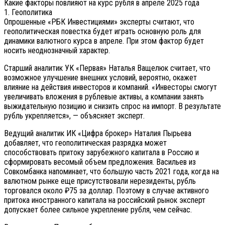
Какие факторы повлияют на курс рубля в апреле 2025 года
1. Геополитика
Опрошенные «РБК Инвестициями» эксперты считают, что
геополитическая повестка будет играть основную роль для
динамики валютного курса в апреле. При этом фактор будет
носить неоднозначный характер.
Cтарший аналитик УК «Первая» Наталья Ващелюк считает, что
возможное улучшение внешних условий, вероятно, окажет
влияние на действия инвесторов и компаний. «Инвесторы смогут
увеличивать вложения в рублевые активы, а компании занять
выжидательную позицию и снизить спрос на импорт. В результате
рубль укрепляется», — объясняет эксперт.
Ведущий аналитик ИК «Цифра брокер» Наталия Пырьева
добавляет, что геополитическая разрядка может
способствовать притоку зарубежного капитала в Россию и
сформировать весомый объем предложения. Васильев из
Совкомбанка напоминает, что большую часть 2021 года, когда на
валютном рынке еще присутствовали нерезиденты, рубль
торговался около ₽75 за доллар. Поэтому в случае активного
притока иностранного капитала на российский рынок эксперт
допускает более сильное укрепление рубля, чем сейчас.