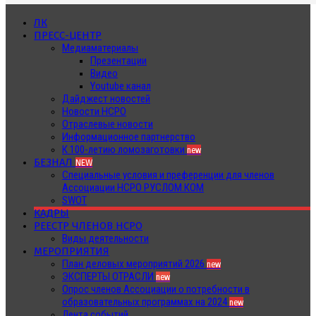
ЛК
ПРЕСС-ЦЕНТР
Медиаматериалы
Презентации
Видео
Youtube канал
Дайджест новостей
Новости НСРО
Отраслевые новости
Информационное партнерство
К 100-летию ломозаготовки
new
БЕЗНАЛ
NEW
Специальные условия и преференции для членов
Ассоциации НСРО РУСЛОМ.КОМ
SWOT
КАДРЫ
РЕЕСТР ЧЛЕНОВ НСРО
Виды деятельности
МЕРОПРИЯТИЯ
План деловых мероприятий 2026
new
ЭКСПЕРТЫ ОТРАСЛИ
new
Опрос членов Ассоциации о потребности в
образовательных программах на 2024
new
Лента событий