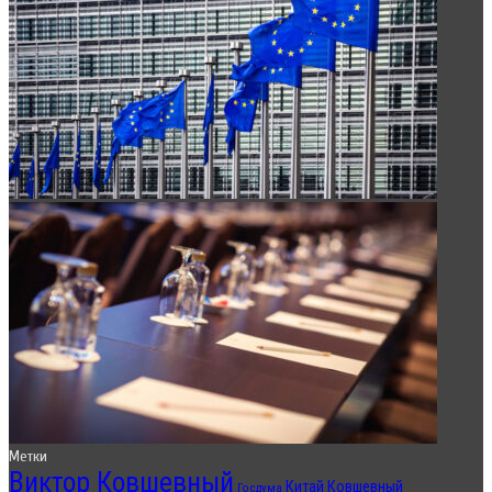
Метки
Виктор Ковшевный
Китай
Ковшевный
Госдума