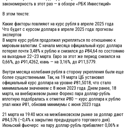
закономерность в этот раз — в обзоре «РБК Инвестиций»
В этом тексте:
Какие факторы повлияют на курс рубля в апреле 2025 года
Что будет с курсом доллара в апреле 2025 года: прогнозы
экспертов
В марте курс рубля продолжил укрепляться по отношению к
мировым валютам. С начала месяца официальный курс доллара
потерял почти 3,48% к рублю и снизился до ₽84,64 по состоянию
на выходные 22–23 марта. Евро за этот же период снизился на
0,66%, до ₽91,4262, юань — на 3,16%, до ₽11,5779.
Внутри месяца колебания рубля в сторону укрепления были еще
более существенными. Так, на 19 марта ЦБ установил
официальный курс доллара на уровне ₽81,5018, что стало
минимальным значением с 8 июня 2023 года. Днем ранее, 18
марта, на внебиржевом рынке Форекс пара доллар-рубль
вплотную подобралась к отметке ₽80 — курс доллара к рублю
упал ниже ₽81, обновив минимумы с июня 2023 года.
21 марта на 19:40 мск на межбанковском рынке за доллар дают
₽84,576 (–0,4% к закрытию предыдущего торгового дня).
Июньский фьючерс на пару доллар-рубль прибавляет 0,06% и