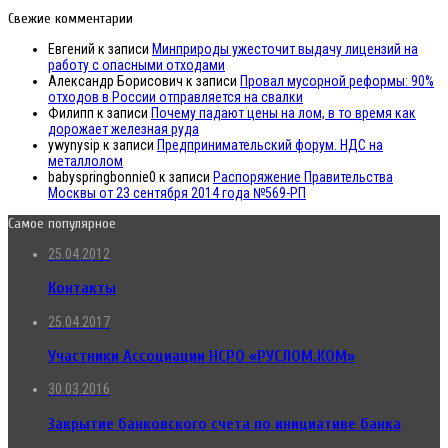
Свежие комментарии
Евгений
к записи
Минприроды ужесточит выдачу лицензий на
работу с опасными отходами
Александр Борисович
к записи
Провал мусорной реформы: 90%
отходов в России отправляется на свалки
Филипп
к записи
Почему падают цены на лом, в то время как
дорожает железная руда
ywynysip
к записи
Предпринимательский форум. НДС на
металлолом
babyspringbonnie0
к записи
Распоряжение Правительства
Москвы от 23 сентября 2014 года №569-РП
Самое популярное
25.04.2012
Контакты
25.04.2017
Участники Ассоциации НСРО «РУСЛОМ.КОМ»
30.03.2016
Закрытие банковского счета по инициативе банка