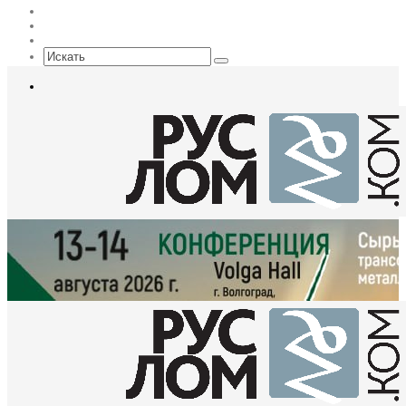
Max
EN
Sidebar
Искать
Меню