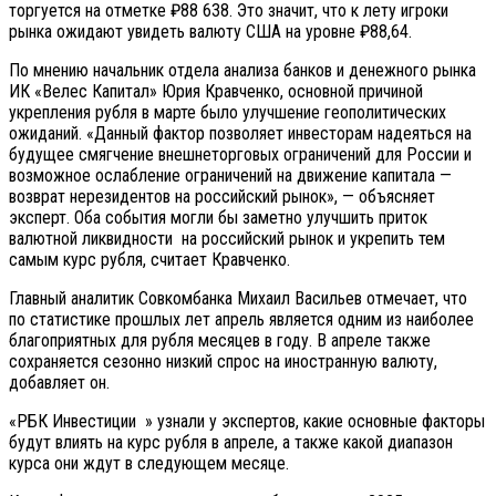
торгуется на отметке ₽88 638. Это значит, что к лету игроки
рынка ожидают увидеть валюту США на уровне ₽88,64.
По мнению начальник отдела анализа банков и денежного рынка
ИК «Велес Капитал» Юрия Кравченко, основной причиной
укрепления рубля в марте было улучшение геополитических
ожиданий. «Данный фактор позволяет инвесторам надеяться на
будущее смягчение внешнеторговых ограничений для России и
возможное ослабление ограничений на движение капитала —
возврат нерезидентов на российский рынок», — объясняет
эксперт. Оба события могли бы заметно улучшить приток
валютной ликвидности на российский рынок и укрепить тем
самым курс рубля, считает Кравченко.
Главный аналитик Совкомбанка Михаил Васильев отмечает, что
по статистике прошлых лет апрель является одним из наиболее
благоприятных для рубля месяцев в году. В апреле также
сохраняется сезонно низкий спрос на иностранную валюту,
добавляет он.
«РБК Инвестиции » узнали у экспертов, какие основные факторы
будут влиять на курс рубля в апреле, а также какой диапазон
курса они ждут в следующем месяце.