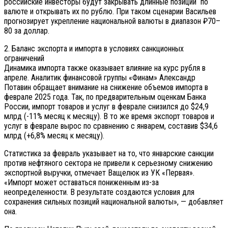
российские инвесторы будут закрывать длинные позиции по
валюте и открывать их по рублю. При таком сценарии Васильев
прогнозирует укрепление национальной валюты в диапазон ₽70–
80 за доллар.
2. Баланс экспорта и импорта в условиях санкционных
ограничений
Динамика импорта также оказывает влияние на курс рубля в
апреле. Аналитик финансовой группы «Финам» Александр
Потавин обращает внимание на снижение объемов импорта в
феврале 2025 года. Так, по предварительным оценкам Банка
России, импорт товаров и услуг в феврале снизился до $24,9
млрд (-11% месяц к месяцу). В то же время экспорт товаров и
услуг в феврале вырос по сравнению с январем, составив $34,6
млрд (+6,8% месяц к месяцу).
Статистика за февраль указывает на то, что январские санкции
против нефтяного сектора не привели к серьезному снижению
экспортной выручки, отмечает Ващелюк из УК «Первая».
«Импорт может оставаться пониженным из-за
неопределенности. В результате создаются условия для
сохранения сильных позиций национальной валюты», — добавляет
она.