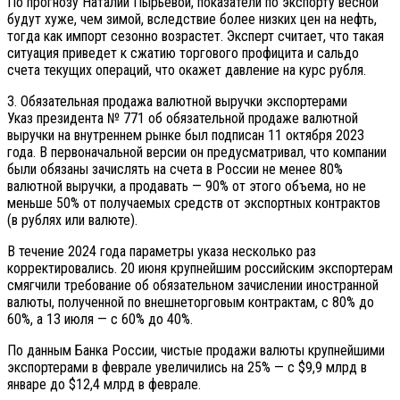
По прогнозу Наталии Пырьевой, показатели по экспорту весной
будут хуже, чем зимой, вследствие более низких цен на нефть,
тогда как импорт сезонно возрастет. Эксперт считает, что такая
ситуация приведет к сжатию торгового профицита и сальдо
счета текущих операций, что окажет давление на курс рубля.
3. Обязательная продажа валютной выручки экспортерами
Указ президента № 771 об обязательной продаже валютной
выручки на внутреннем рынке был подписан 11 октября 2023
года. В первоначальной версии он предусматривал, что компании
были обязаны зачислять на счета в России не менее 80%
валютной выручки, а продавать — 90% от этого объема, но не
меньше 50% от получаемых средств от экспортных контрактов
(в рублях или валюте).
В течение 2024 года параметры указа несколько раз
корректировались. 20 июня крупнейшим российским экспортерам
смягчили требование об обязательном зачислении иностранной
валюты, полученной по внешнеторговым контрактам, с 80% до
60%, а 13 июля — с 60% до 40%.
По данным Банка России, чистые продажи валюты крупнейшими
экспортерами в феврале увеличились на 25% — с $9,9 млрд в
январе до $12,4 млрд в феврале.