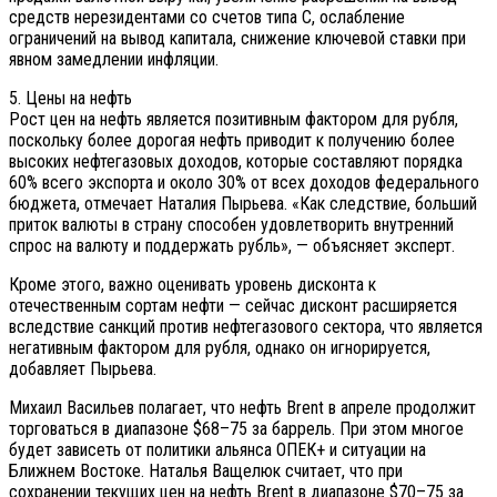
средств нерезидентами со счетов типа С, ослабление
ограничений на вывод капитала, снижение ключевой ставки при
явном замедлении инфляции.
5. Цены на нефть
Рост цен на нефть является позитивным фактором для рубля,
поскольку более дорогая нефть приводит к получению более
высоких нефтегазовых доходов, которые составляют порядка
60% всего экспорта и около 30% от всех доходов федерального
бюджета, отмечает Наталия Пырьева. «Как следствие, больший
приток валюты в страну способен удовлетворить внутренний
спрос на валюту и поддержать рубль», — объясняет эксперт.
Кроме этого, важно оценивать уровень дисконта к
отечественным сортам нефти — сейчас дисконт расширяется
вследствие санкций против нефтегазового сектора, что является
негативным фактором для рубля, однако он игнорируется,
добавляет Пырьева.
Михаил Васильев полагает, что нефть Brent в апреле продолжит
торговаться в диапазоне $68–75 за баррель. При этом многое
будет зависеть от политики альянса ОПЕК+ и ситуации на
Ближнем Востоке. Наталья Ващелюк считает, что при
сохранении текущих цен на нефть Brent в диапазоне $70–75 за