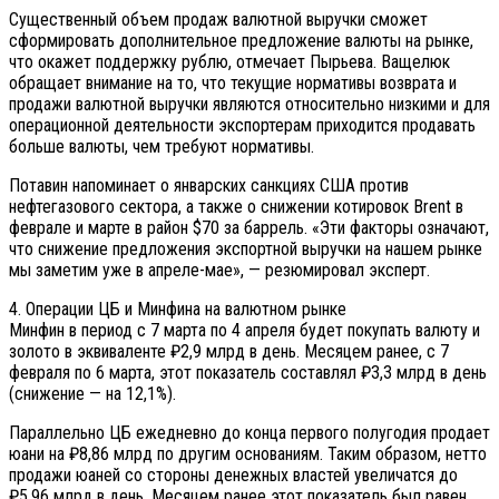
Существенный объем продаж валютной выручки сможет
сформировать дополнительное предложение валюты на рынке,
что окажет поддержку рублю, отмечает Пырьева. Ващелюк
обращает внимание на то, что текущие нормативы возврата и
продажи валютной выручки являются относительно низкими и для
операционной деятельности экспортерам приходится продавать
больше валюты, чем требуют нормативы.
Потавин напоминает о январских санкциях США против
нефтегазового сектора, а также о снижении котировок Brent в
феврале и марте в район $70 за баррель. «Эти факторы означают,
что снижение предложения экспортной выручки на нашем рынке
мы заметим уже в апреле-мае», — резюмировал эксперт.
4. Операции ЦБ и Минфина на валютном рынке
Минфин в период с 7 марта по 4 апреля будет покупать валюту и
золото в эквиваленте ₽2,9 млрд в день. Месяцем ранее, с 7
февраля по 6 марта, этот показатель составлял ₽3,3 млрд в день
(снижение — на 12,1%).
Параллельно ЦБ ежедневно до конца первого полугодия продает
юани на ₽8,86 млрд по другим основаниям. Таким образом, нетто
продажи юаней со стороны денежных властей увеличатся до
₽5,96 млрд в день. Месяцем ранее этот показатель был равен