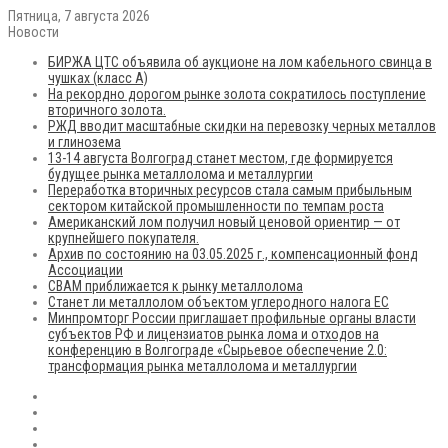
Пятница, 7 августа 2026
Новости
БИРЖА ЦТС объявила об аукционе на лом кабельного свинца в
чушках (класс А)
На рекордно дорогом рынке золота сократилось поступление
вторичного золота.
РЖД вводит масштабные скидки на перевозку черных металлов
и глинозема
13-14 августа Волгоград станет местом, где формируется
будущее рынка металлолома и металлургии
Переработка вторичных ресурсов стала самым прибыльным
сектором китайской промышленности по темпам роста
Американский лом получил новый ценовой ориентир — от
крупнейшего покупателя.
Архив по состоянию на 03.05.2025 г., компенсационный фонд
Ассоциации
CBAM приближается к рынку металлолома
Станет ли металлолом объектом углеродного налога ЕС
Минпромторг России приглашает профильные органы власти
субъектов РФ и лицензиатов рынка лома и отходов на
конференцию в Волгограде «Сырьевое обеспечение 2.0:
трансформация рынка металлолома и металлургии
RSS
Flickr
vk.com
Telegram