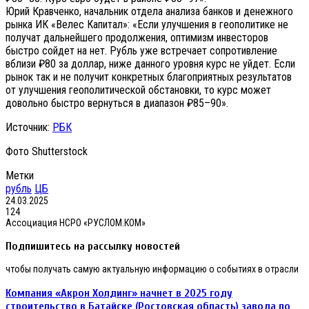
Юрий Кравченко, начальник отдела анализа банков и денежного
рынка ИК «Велес Капитал»: «Если улучшения в геополитике не
получат дальнейшего продолжения, оптимизм инвесторов
быстро сойдет на нет. Рубль уже встречает сопротивление
вблизи ₽80 за доллар, ниже данного уровня курс не уйдет. Если
рынок так и не получит конкретных благоприятных результатов
от улучшения геополитической обстановки, то курс может
довольно быстро вернуться в диапазон ₽85–90».
Источник:
РБК
Фото Shutterstock
Метки
рубль
ЦБ
24.03.2025
124
Ассоциация НСРО «РУСЛОМ.КОМ»
Подпишитесь на рассылку новостей
чтобы получать самую актуальную информацию о событиях в отрасли
Компания
Компания «Акрон Холдинг» начнет в 2025 году
«Акрон
строительство в Батайске (Ростовская область) завода по