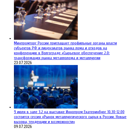
Минпромторг России приглашает профильные органы власти
субъектов РФ и лицензиатов рынка лома и отходов на
конференцию в Волгограде «Сырьевое обеспечение 2.0:
трансформация рынка металлолома и металлургии
23.07.2026
9 июля в зале 3.2 на выставке Иннопром Екатеринбург 10.30-12.00
состоится сессия «Рынок металлургического сырья в России. Новые
вызовы, тенденции и возможности»
09.07.2026