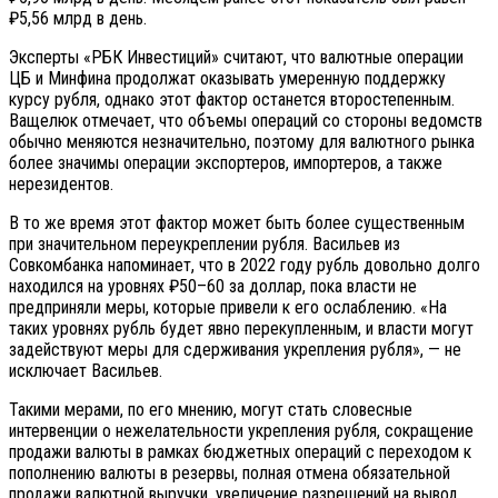
₽5,56 млрд в день.
Эксперты «РБК Инвестиций» считают, что валютные операции
ЦБ и Минфина продолжат оказывать умеренную поддержку
курсу рубля, однако этот фактор останется второстепенным.
Ващелюк отмечает, что объемы операций со стороны ведомств
обычно меняются незначительно, поэтому для валютного рынка
более значимы операции экспортеров, импортеров, а также
нерезидентов.
В то же время этот фактор может быть более существенным
при значительном переукреплении рубля. Васильев из
Совкомбанка напоминает, что в 2022 году рубль довольно долго
находился на уровнях ₽50–60 за доллар, пока власти не
предприняли меры, которые привели к его ослаблению. «На
таких уровнях рубль будет явно перекупленным, и власти могут
задействуют меры для сдерживания укрепления рубля», — не
исключает Васильев.
Такими мерами, по его мнению, могут стать словесные
интервенции о нежелательности укрепления рубля, сокращение
продажи валюты в рамках бюджетных операций с переходом к
пополнению валюты в резервы, полная отмена обязательной
продажи валютной выручки, увеличение разрешений на вывод