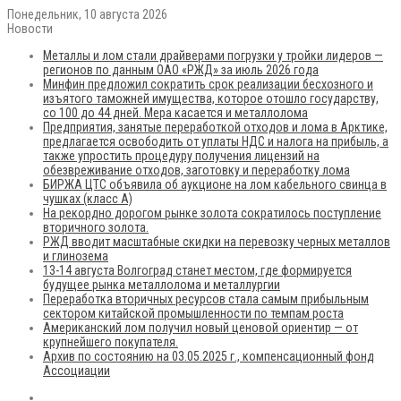
Понедельник, 10 августа 2026
Новости
Металлы и лом стали драйверами погрузки у тройки лидеров —
регионов по данным ОАО «РЖД» за июль 2026 года
Минфин предложил сократить срок реализации бесхозного и
изъятого таможней имущества, которое отошло государству,
со 100 до 44 дней. Мера касается и металлолома
Предприятия, занятые переработкой отходов и лома в Арктике,
предлагается освободить от уплаты НДС и налога на прибыль, а
также упростить процедуру получения лицензий на
обезвреживание отходов, заготовку и переработку лома
БИРЖА ЦТС объявила об аукционе на лом кабельного свинца в
чушках (класс А)
На рекордно дорогом рынке золота сократилось поступление
вторичного золота.
РЖД вводит масштабные скидки на перевозку черных металлов
и глинозема
13-14 августа Волгоград станет местом, где формируется
будущее рынка металлолома и металлургии
Переработка вторичных ресурсов стала самым прибыльным
сектором китайской промышленности по темпам роста
Американский лом получил новый ценовой ориентир — от
крупнейшего покупателя.
Архив по состоянию на 03.05.2025 г., компенсационный фонд
Ассоциации
RSS