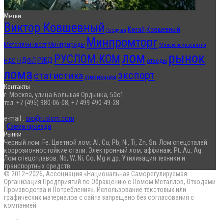
Метки
Виктор Ковшевный
Китай
Ковшевный
Госдума
Минпромторг
Металлоинвест
Минприроды
Минэкономразвития
лом
рынок
РУСЛОМ.КОМ
РЖД
НДФЛ
отходы
НДС
лома
экспорт
статистика
утилизация
Контакты
г. Москва, улица Большая Ордынка, 50с1
тел. +7 (495) 980-06-08, +7 499 490-49-28
e-mail :
sro@ruslom.com
Схема проезда
Рынки
Черный лом: Fe. Цветной лом: Al, Cu, Pb, Ni, Ti, Zn, Sn. Лом спецсталей:
коррозионностойкие стали. Электронный лом, аффинаж: Pt, Au, Ag.
Лом спецсплавов: Nb, W, Ni, Co, Mg и др. Утилизация техники и
транспортных средств.
© 2012–2026, Ассоциация «Национальная Саморегулируемая
Организация Предприятий по Обращению с Ломом Металлов, Отходами
Производства и Потребления». Использование текстовых или
графических материалов с сайта запрещено без согласования с
компанией.
RSS