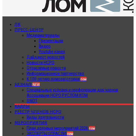
ЛК
ПРЕСС-ЦЕНТР
Медиаматериалы
Презентации
Видео
Youtube канал
Дайджест новостей
Новости НСРО
Отраслевые новости
Информационное партнерство
К 100-летию ломозаготовки
new
БЕЗНАЛ
NEW
Специальные условия и преференции для членов
Ассоциации НСРО РУСЛОМ.КОМ
SWOT
КАДРЫ
РЕЕСТР ЧЛЕНОВ НСРО
Виды деятельности
МЕРОПРИЯТИЯ
План деловых мероприятий 2026
new
ЭКСПЕРТЫ ОТРАСЛИ
new