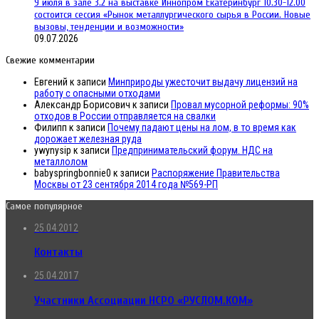
9 июля в зале 3.2 на выставке Иннопром Екатеринбург 10.30-12.00
состоится сессия «Рынок металлургического сырья в России. Новые
вызовы, тенденции и возможности»
09.07.2026
Свежие комментарии
Евгений
к записи
Минприроды ужесточит выдачу лицензий на
работу с опасными отходами
Александр Борисович
к записи
Провал мусорной реформы: 90%
отходов в России отправляется на свалки
Филипп
к записи
Почему падают цены на лом, в то время как
дорожает железная руда
ywynysip
к записи
Предпринимательский форум. НДС на
металлолом
babyspringbonnie0
к записи
Распоряжение Правительства
Москвы от 23 сентября 2014 года №569-РП
Самое популярное
25.04.2012
Контакты
25.04.2017
Участники Ассоциации НСРО «РУСЛОМ.КОМ»