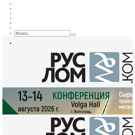
Flickr
vk.com
Telegram
Max
EN
Sidebar
Искать
Меню