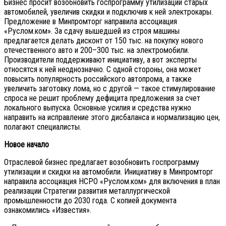
Бизнес просит возобновить госпрограмму утилизации старых
автомобилей, увеличив скидки и подключив к ней электрокары.
Предложение в Минпромторг направила ассоциация
«Руслом.ком». За сдачу вышедшей из строя машины
предлагается делать дисконт от 150 тыс. на покупку нового
отечественного авто и 200–300 тыс. на электромобили.
Производители поддерживают инициативу, а вот эксперты
относятся к ней неоднозначно. С одной стороны, она может
повысить популярность российского автопрома, а также
увеличить заготовку лома, но с другой — такое стимулирование
спроса не решит проблему дефицита предложения за счет
локального выпуска. Основные усилия и средства нужно
направить на исправление этого дисбаланса и нормализацию цен,
полагают специалисты.
Новое начало
Отраслевой бизнес предлагает возобновить госпрограмму
утилизации и скидки на автомобили. Инициативу в Минпромторг
направила ассоциация НСРО «Руслом.ком» для включения в план
реализации Стратегии развития металлургической
промышленности до 2030 года. С копией документа
ознакомились «Известия».