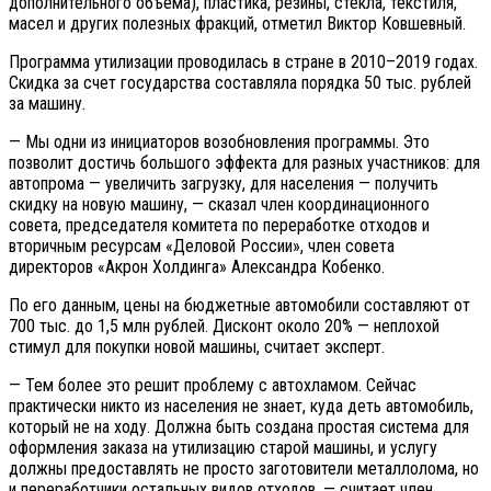
дополнительного объема), пластика, резины, стекла, текстиля,
масел и других полезных фракций, отметил Виктор Ковшевный.
Программа утилизации проводилась в стране в 2010–2019 годах.
Скидка за счет государства составляла порядка 50 тыс. рублей
за машину.
— Мы одни из инициаторов возобновления программы. Это
позволит достичь большого эффекта для разных участников: для
автопрома — увеличить загрузку, для населения — получить
скидку на новую машину, — сказал член координационного
совета, председателя комитета по переработке отходов и
вторичным ресурсам «Деловой России», член совета
директоров «Акрон Холдинга» Александра Кобенко.
По его данным, цены на бюджетные автомобили составляют от
700 тыс. до 1,5 млн рублей. Дисконт около 20% — неплохой
стимул для покупки новой машины, считает эксперт.
— Тем более это решит проблему с автохламом. Сейчас
практически никто из населения не знает, куда деть автомобиль,
который не на ходу. Должна быть создана простая система для
оформления заказа на утилизацию старой машины, и услугу
должны предоставлять не просто заготовители металлолома, но
и переработчики остальных видов отходов, — считает член