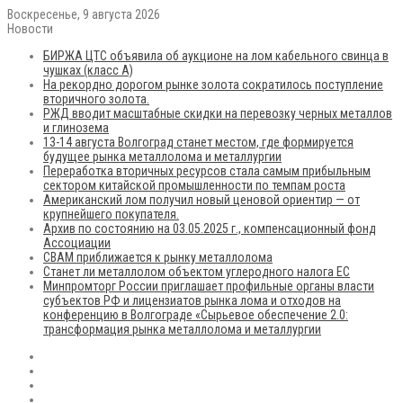
Воскресенье, 9 августа 2026
Новости
БИРЖА ЦТС объявила об аукционе на лом кабельного свинца в
чушках (класс А)
На рекордно дорогом рынке золота сократилось поступление
вторичного золота.
РЖД вводит масштабные скидки на перевозку черных металлов
и глинозема
13-14 августа Волгоград станет местом, где формируется
будущее рынка металлолома и металлургии
Переработка вторичных ресурсов стала самым прибыльным
сектором китайской промышленности по темпам роста
Американский лом получил новый ценовой ориентир — от
крупнейшего покупателя.
Архив по состоянию на 03.05.2025 г., компенсационный фонд
Ассоциации
CBAM приближается к рынку металлолома
Станет ли металлолом объектом углеродного налога ЕС
Минпромторг России приглашает профильные органы власти
субъектов РФ и лицензиатов рынка лома и отходов на
конференцию в Волгограде «Сырьевое обеспечение 2.0:
трансформация рынка металлолома и металлургии
RSS
Flickr
vk.com
Telegram