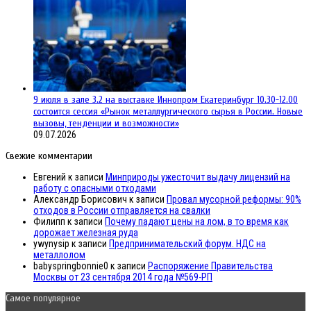
9 июля в зале 3.2 на выставке Иннопром Екатеринбург 10.30-12.00
состоится сессия «Рынок металлургического сырья в России. Новые
вызовы, тенденции и возможности»
09.07.2026
Свежие комментарии
Евгений
к записи
Минприроды ужесточит выдачу лицензий на
работу с опасными отходами
Александр Борисович
к записи
Провал мусорной реформы: 90%
отходов в России отправляется на свалки
Филипп
к записи
Почему падают цены на лом, в то время как
дорожает железная руда
ywynysip
к записи
Предпринимательский форум. НДС на
металлолом
babyspringbonnie0
к записи
Распоряжение Правительства
Москвы от 23 сентября 2014 года №569-РП
Самое популярное