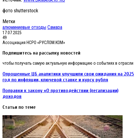
фото shutterstock
Метки
алюминиевые отходы
Самара
17.07.2025
49
Ассоциация НСРО «РУСЛОМ.КОМ»
Подпишитесь на рассылку новостей
чтобы получать самую актуальную информацию о событиях в отрасли
Опрошенные
Опрошенные ЦБ аналитики улучшили свои ожидания на 2025
ЦБ
год по инфляции, ключевой ставке и курсу рубля
аналитики
улучшили
Поправки
Поправки к закону «О противодействии (легализации)
свои
к
доходов
ожидания
закону
на
«О
Статьи по теме
2025
противодействии
год
(легализации)
по
доходов
инфляции,
ключевой
ставке
и