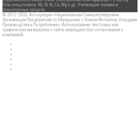
Лом спецсплавов: Nb, W, Ni, Co, Mg и др. Утилизация техники и
транспортных средств.
© 2012–2026, Ассоциация «Национальная Саморегулируемая
Организация Предприятий по Обращению с Ломом Металлов, Отходами
Производства и Потребления». Использование текстовых или
графических материалов с сайта запрещено без согласования с
компанией.
RSS
Flickr
vk.com
Telegram
Max
EN
Back
to
top
button