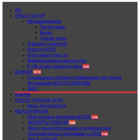
ЛК
ПРЕСС-ЦЕНТР
Медиаматериалы
Презентации
Видео
Youtube канал
Дайджест новостей
Новости НСРО
Отраслевые новости
Информационное партнерство
К 100-летию ломозаготовки
new
БЕЗНАЛ
NEW
Специальные условия и преференции для членов
Ассоциации НСРО РУСЛОМ.КОМ
SWOT
КАДРЫ
РЕЕСТР ЧЛЕНОВ НСРО
Виды деятельности
МЕРОПРИЯТИЯ
План деловых мероприятий 2026
new
ЭКСПЕРТЫ ОТРАСЛИ
new
Опрос членов Ассоциации о потребности в
образовательных программах на 2024
new
Лента событий