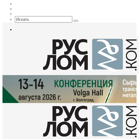
Max
EN
Sidebar
Искать
Меню