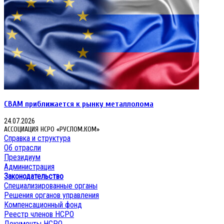
CBAM приближается к рынку металлолома
24.07.2026
АССОЦИАЦИЯ НСРО «РУСЛОМ.КОМ»
Справка и структура
Об отрасли
Президиум
Администрация
Законодательство
Специализированные органы
Решения органов управления
Компенсационный фонд
Реестр членов НСРО
Документы НСРО