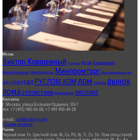
Метки
Виктор Ковшевный
Китай
Ковшевный
Госдума
Минпромторг
Металлоинвест
Минприроды
Минэкономразвития
лом
рынок
РУСЛОМ.КОМ
РЖД
НДФЛ
отходы
НДС
лома
экспорт
статистика
утилизация
Контакты
г. Москва, улица Большая Ордынка, 50с1
тел. +7 (495) 980-06-08, +7 499 490-49-28
e-mail :
sro@ruslom.com
Схема проезда
Рынки
Черный лом: Fe. Цветной лом: Al, Cu, Pb, Ni, Ti, Zn, Sn. Лом спецсталей:
коррозионностойкие стали. Электронный лом, аффинаж: Pt, Au, Ag.