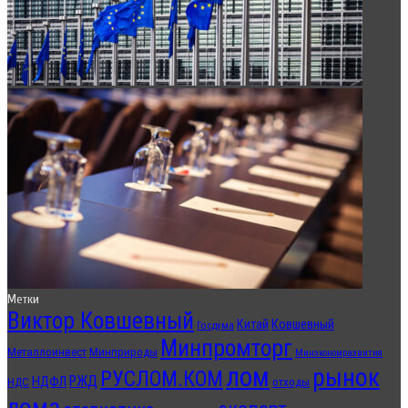
Метки
Виктор Ковшевный
Китай
Ковшевный
Госдума
Минпромторг
Металлоинвест
Минприроды
Минэкономразвития
лом
рынок
РУСЛОМ.КОМ
РЖД
НДФЛ
отходы
НДС
лома