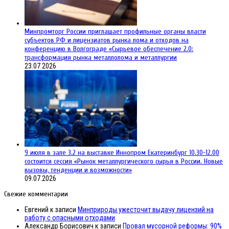
Минпромторг России приглашает профильные органы власти
субъектов РФ и лицензиатов рынка лома и отходов на
конференцию в Волгограде «Сырьевое обеспечение 2.0:
трансформация рынка металлолома и металлургии
23.07.2026
9 июля в зале 3.2 на выставке Иннопром Екатеринбург 10.30-12.00
состоится сессия «Рынок металлургического сырья в России. Новые
вызовы, тенденции и возможности»
09.07.2026
Свежие комментарии
Евгений
к записи
Минприроды ужесточит выдачу лицензий на
работу с опасными отходами
Александр Борисович
к записи
Провал мусорной реформы: 90%