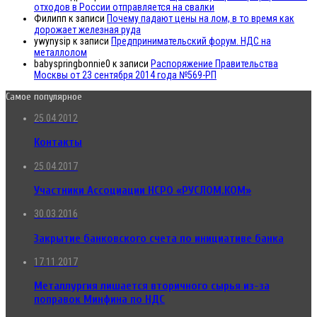
отходов в России отправляется на свалки
Филипп
к записи
Почему падают цены на лом, в то время как
дорожает железная руда
ywynysip
к записи
Предпринимательский форум. НДС на
металлолом
babyspringbonnie0
к записи
Распоряжение Правительства
Москвы от 23 сентября 2014 года №569-РП
Самое популярное
25.04.2012
Контакты
25.04.2017
Участники Ассоциации НСРО «РУСЛОМ.КОМ»
30.03.2016
Закрытие банковского счета по инициативе банка
17.11.2017
Металлургия лишается вторичного сырья из-за
поправок Минфина по НДС