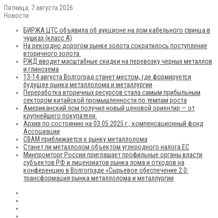
Пятница, 7 августа 2026
Новости
БИРЖА ЦТС объявила об аукционе на лом кабельного свинца в
чушках (класс А)
На рекордно дорогом рынке золота сократилось поступление
вторичного золота.
РЖД вводит масштабные скидки на перевозку черных металлов
и глинозема
13-14 августа Волгоград станет местом, где формируется
будущее рынка металлолома и металлургии
Переработка вторичных ресурсов стала самым прибыльным
сектором китайской промышленности по темпам роста
Американский лом получил новый ценовой ориентир — от
крупнейшего покупателя.
Архив по состоянию на 03.05.2025 г., компенсационный фонд
Ассоциации
CBAM приближается к рынку металлолома
Станет ли металлолом объектом углеродного налога ЕС
Минпромторг России приглашает профильные органы власти
субъектов РФ и лицензиатов рынка лома и отходов на
конференцию в Волгограде «Сырьевое обеспечение 2.0:
трансформация рынка металлолома и металлургии
RSS
Flickr
vk.com
Telegram