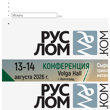
Max
EN
Sidebar
Искать
Меню