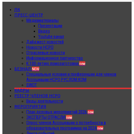
ЛК
ПРЕСС-ЦЕНТР
Медиаматериалы
Презентации
Видео
Youtube канал
Дайджест новостей
Новости НСРО
Отраслевые новости
Информационное партнерство
К 100-летию ломозаготовки
new
БЕЗНАЛ
NEW
Специальные условия и преференции для членов
Ассоциации НСРО РУСЛОМ.КОМ
SWOT
КАДРЫ
РЕЕСТР ЧЛЕНОВ НСРО
Виды деятельности
МЕРОПРИЯТИЯ
План деловых мероприятий 2026
new
ЭКСПЕРТЫ ОТРАСЛИ
new
Опрос членов Ассоциации о потребности в
образовательных программах на 2024
new
Лента событий