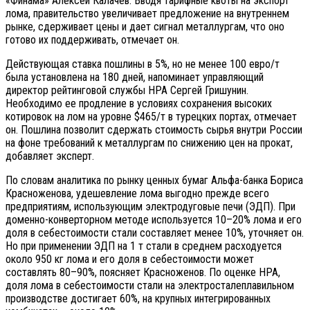
«Финама» Алексей Калачев. Вводя тарифные квоты на экспорт
лома, правительство увеличивает предложение на внутреннем
рынке, сдерживает цены и дает сигнал металлургам, что оно
готово их поддерживать, отмечает он.
Действующая ставка пошлины в 5%, но не менее 100 евро/т
была установлена на 180 дней, напоминает управляющий
директор рейтинговой службы НРА Сергей Гришунин.
Необходимо ее продление в условиях сохранения высоких
котировок на лом на уровне $465/т в турецких портах, отмечает
он. Пошлина позволит сдержать стоимость сырья внутри России
на фоне требований к металлургам по снижению цен на прокат,
добавляет эксперт.
По словам аналитика по рынку ценных бумаг Альфа-банка Бориса
Красноженова, удешевление лома выгодно прежде всего
предприятиям, использующим электродуговые печи (ЭДП). При
доменно-конверторном методе используется 10–20% лома и его
доля в себестоимости стали составляет менее 10%, уточняет он.
Но при применении ЭДП на 1 т стали в среднем расходуется
около 950 кг лома и его доля в себестоимости может
составлять 80–90%, поясняет Красноженов. По оценке НРА,
доля лома в себестоимости стали на электросталеплавильном
производстве достигает 60%, на крупных интегрированных