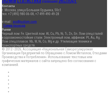
экспорт
статистика
утилизация
Контакты
г. Москва, улица Большая Ордынка, 50с1
тел. +7 (495) 980-06-08, +7 499 490-49-28
e-mail :
sro@ruslom.com
Схема проезда
Рынки
Черный лом: Fe. Цветной лом: Al, Cu, Pb, Ni, Ti, Zn, Sn. Лом спецсталей:
коррозионностойкие стали. Электронный лом, аффинаж: Pt, Au, Ag.
Лом спецсплавов: Nb, W, Ni, Co, Mg и др. Утилизация техники и
транспортных средств.
© 2012–2026, Ассоциация «Национальная Саморегулируемая
Организация Предприятий по Обращению с Ломом Металлов, Отходами
Производства и Потребления». Использование текстовых или
графических материалов с сайта запрещено без согласования с
компанией.
RSS
Flickr
vk.com
Telegram
Max
EN
Back
to
top