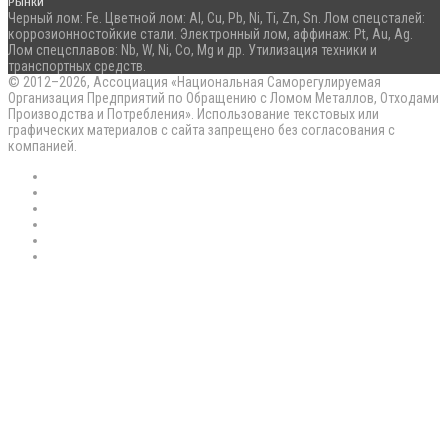
Рынки
Черный лом: Fe. Цветной лом: Al, Cu, Pb, Ni, Ti, Zn, Sn. Лом спецсталей:
коррозионностойкие стали. Электронный лом, аффинаж: Pt, Au, Ag.
Лом спецсплавов: Nb, W, Ni, Co, Mg и др. Утилизация техники и
транспортных средств.
© 2012–2026, Ассоциация «Национальная Саморегулируемая
Организация Предприятий по Обращению с Ломом Металлов, Отходами
Производства и Потребления». Использование текстовых или
графических материалов с сайта запрещено без согласования с
компанией.
RSS
Flickr
vk.com
Telegram
Max
EN
Back
to
top
button