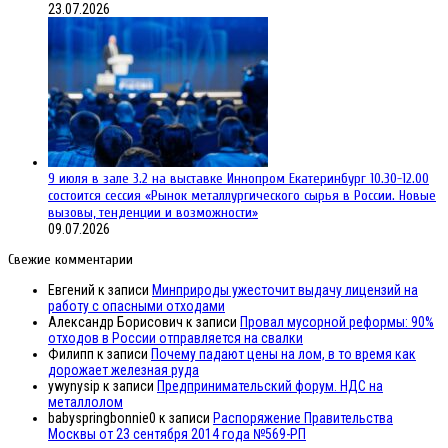
23.07.2026
9 июля в зале 3.2 на выставке Иннопром Екатеринбург 10.30-12.00
состоится сессия «Рынок металлургического сырья в России. Новые
вызовы, тенденции и возможности»
09.07.2026
Свежие комментарии
Евгений
к записи
Минприроды ужесточит выдачу лицензий на
работу с опасными отходами
Александр Борисович
к записи
Провал мусорной реформы: 90%
отходов в России отправляется на свалки
Филипп
к записи
Почему падают цены на лом, в то время как
дорожает железная руда
ywynysip
к записи
Предпринимательский форум. НДС на
металлолом
babyspringbonnie0
к записи
Распоряжение Правительства
Москвы от 23 сентября 2014 года №569-РП