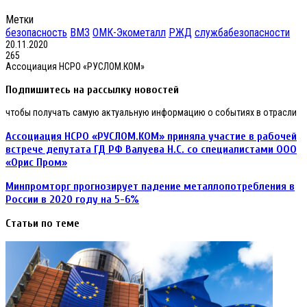
Метки
безопасность
ВМЗ
ОМК-Экометалл
РЖД
службабезопасности
20.11.2020
265
Ассоциация НСРО «РУСЛОМ.КОМ»
Подпишитесь на рассылку новостей
чтобы получать самую актуальную информацию о событиях в отрасли
Ассоциация НСРО «РУСЛОМ.КОМ» приняла участие в рабочей
встрече депутата ГД РФ Валуева Н.С. со специалистами ООО
«Орис Пром»
Минпромторг прогнозирует падение металлопотребления в
России в 2020 году на 5-6%
Статьи по теме