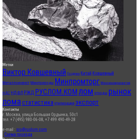
Метки
Виктор Ковшевный
Китай
Ковшевный
Госдума
Минпромторг
Металлоинвест
Минприроды
Минэкономразвития
лом
рынок
РУСЛОМ.КОМ
РЖД
НДФЛ
отходы
НДС
лома
экспорт
статистика
утилизация
Контакты
г. Москва, улица Большая Ордынка, 50с1
тел. +7 (495) 980-06-08, +7 499 490-49-28
e-mail :
sro@ruslom.com
Схема проезда