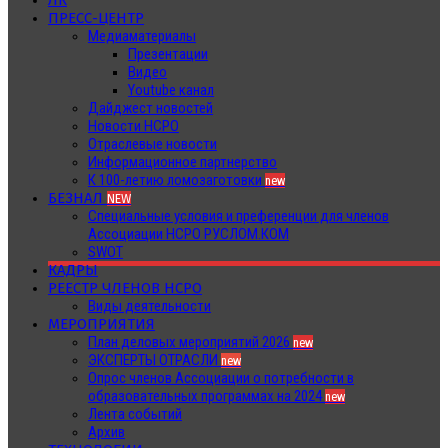
ЛК
ПРЕСС-ЦЕНТР
Медиаматериалы
Презентации
Видео
Youtube канал
Дайджест новостей
Новости НСРО
Отраслевые новости
Информационное партнерство
К 100-летию ломозаготовки
new
БЕЗНАЛ
NEW
Специальные условия и преференции для членов
Ассоциации НСРО РУСЛОМ.КОМ
SWOT
КАДРЫ
РЕЕСТР ЧЛЕНОВ НСРО
Виды деятельности
МЕРОПРИЯТИЯ
План деловых мероприятий 2026
new
ЭКСПЕРТЫ ОТРАСЛИ
new
Опрос членов Ассоциации о потребности в
образовательных программах на 2024
new
Лента событий
Архив