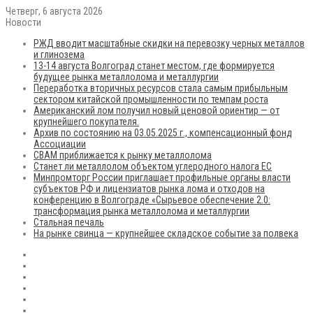
Четверг, 6 августа 2026
Новости
РЖД вводит масштабные скидки на перевозку черных металлов
и глинозема
13-14 августа Волгоград станет местом, где формируется
будущее рынка металлолома и металлургии
Переработка вторичных ресурсов стала самым прибыльным
сектором китайской промышленности по темпам роста
Американский лом получил новый ценовой ориентир — от
крупнейшего покупателя.
Архив по состоянию на 03.05.2025 г., компенсационный фонд
Ассоциации
CBAM приближается к рынку металлолома
Станет ли металлолом объектом углеродного налога ЕС
Минпромторг России приглашает профильные органы власти
субъектов РФ и лицензиатов рынка лома и отходов на
конференцию в Волгограде «Сырьевое обеспечение 2.0:
трансформация рынка металлолома и металлургии
Стальная печаль
На рынке свинца — крупнейшее складское событие за полвека
RSS
Flickr
vk.com
Telegram
Max
EN