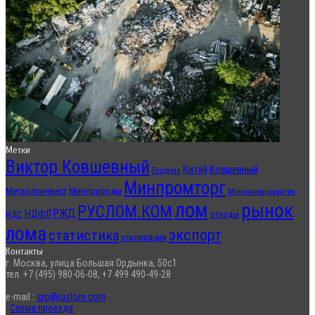
Метки
Виктор Ковшевный
Китай
Ковшевный
Госдума
Минпромторг
Металлоинвест
Минприроды
Минэкономразвития
лом
рынок
РУСЛОМ.КОМ
РЖД
НДФЛ
отходы
НДС
лома
экспорт
статистика
утилизация
Контакты
г. Москва, улица Большая Ордынка, 50с1
тел. +7 (495) 980-06-08, +7 499 490-49-28
e-mail :
sro@ruslom.com
Схема проезда