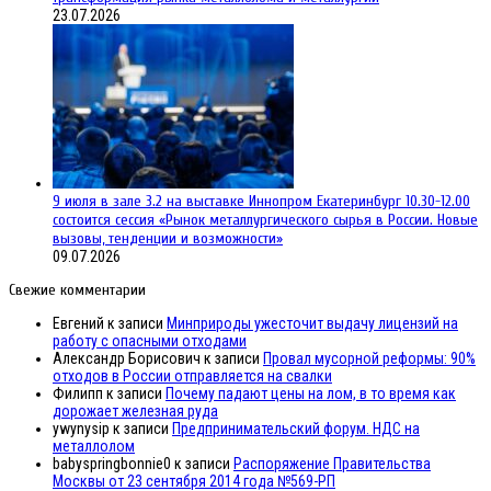
23.07.2026
9 июля в зале 3.2 на выставке Иннопром Екатеринбург 10.30-12.00
состоится сессия «Рынок металлургического сырья в России. Новые
вызовы, тенденции и возможности»
09.07.2026
Свежие комментарии
Евгений
к записи
Минприроды ужесточит выдачу лицензий на
работу с опасными отходами
Александр Борисович
к записи
Провал мусорной реформы: 90%
отходов в России отправляется на свалки
Филипп
к записи
Почему падают цены на лом, в то время как
дорожает железная руда
ywynysip
к записи
Предпринимательский форум. НДС на
металлолом
babyspringbonnie0
к записи
Распоряжение Правительства
Москвы от 23 сентября 2014 года №569-РП