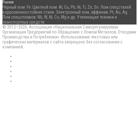
Рынки
Черный лом: Fe. Цветной лом: Al, Cu, Pb, Ni, Ti, Zn, Sn. Лом спецсталей:
коррозионностойкие стали. Электронный лом, аффинаж: Pt, Au, Ag.
Лом спецсплавов: Nb, W, Ni, Co, Mg и др. Утилизация техники и
транспортных средств.
© 2012–2026, Ассоциация «Национальная Саморегулируемая
Организация Предприятий по Обращению с Ломом Металлов, Отходами
Производства и Потребления». Использование текстовых или
графических материалов с сайта запрещено без согласования с
компанией.
RSS
Flickr
vk.com
Telegram
Max
EN
Back
to
top
button