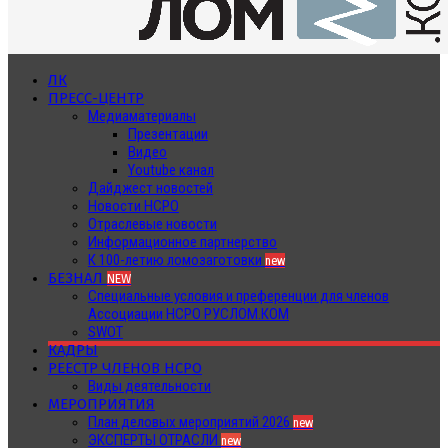
ЛК
ПРЕСС-ЦЕНТР
Медиаматериалы
Презентации
Видео
Youtube канал
Дайджест новостей
Новости НСРО
Отраслевые новости
Информационное партнерство
К 100-летию ломозаготовки
new
БЕЗНАЛ
NEW
Специальные условия и преференции для членов
Ассоциации НСРО РУСЛОМ.КОМ
SWOT
КАДРЫ
РЕЕСТР ЧЛЕНОВ НСРО
Виды деятельности
МЕРОПРИЯТИЯ
План деловых мероприятий 2026
new
ЭКСПЕРТЫ ОТРАСЛИ
new