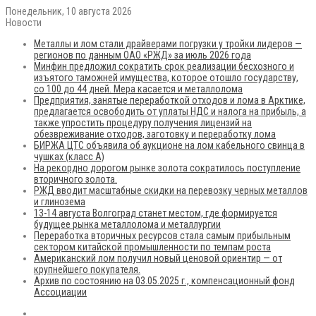
Понедельник, 10 августа 2026
Новости
Металлы и лом стали драйверами погрузки у тройки лидеров —
регионов по данным ОАО «РЖД» за июль 2026 года
Минфин предложил сократить срок реализации бесхозного и
изъятого таможней имущества, которое отошло государству,
со 100 до 44 дней. Мера касается и металлолома
Предприятия, занятые переработкой отходов и лома в Арктике,
предлагается освободить от уплаты НДС и налога на прибыль, а
также упростить процедуру получения лицензий на
обезвреживание отходов, заготовку и переработку лома
БИРЖА ЦТС объявила об аукционе на лом кабельного свинца в
чушках (класс А)
На рекордно дорогом рынке золота сократилось поступление
вторичного золота.
РЖД вводит масштабные скидки на перевозку черных металлов
и глинозема
13-14 августа Волгоград станет местом, где формируется
будущее рынка металлолома и металлургии
Переработка вторичных ресурсов стала самым прибыльным
сектором китайской промышленности по темпам роста
Американский лом получил новый ценовой ориентир — от
крупнейшего покупателя.
Архив по состоянию на 03.05.2025 г., компенсационный фонд
Ассоциации
RSS