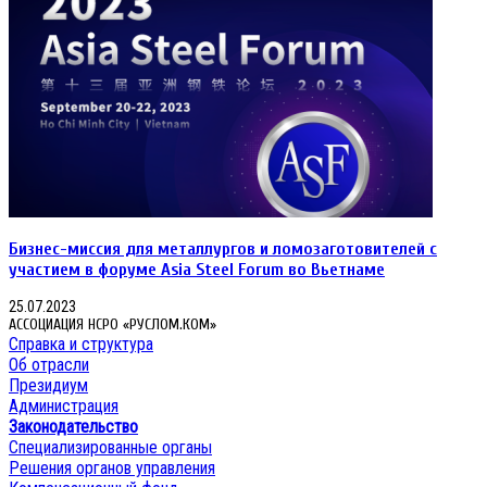
Бизнес-миссия для металлургов и ломозаготовителей с
участием в форуме Asia Steel Forum во Вьетнаме
25.07.2023
АССОЦИАЦИЯ НСРО «РУСЛОМ.КОМ»
Справка и структура
Об отрасли
Президиум
Администрация
Законодательство
Специализированные органы
Решения органов управления