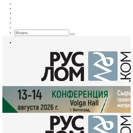
Flickr
vk.com
Telegram
Max
EN
Sidebar
Искать
Меню