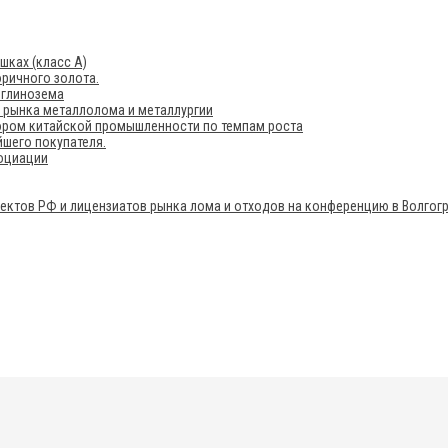
шках (класс А)
ричного золота.
 глинозема
е рынка металлолома и металлургии
ором китайской промышленности по темпам роста
шего покупателя.
социации
ектов РФ и лицензиатов рынка лома и отходов на конференцию в Волгог