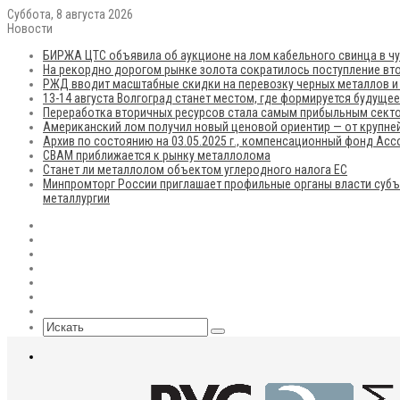
Суббота, 8 августа 2026
Новости
БИРЖА ЦТС объявила об аукционе на лом кабельного свинца в чу
На рекордно дорогом рынке золота сократилось поступление вто
РЖД вводит масштабные скидки на перевозку черных металлов и
13-14 августа Волгоград станет местом, где формируется будуще
Переработка вторичных ресурсов стала самым прибыльным сект
Американский лом получил новый ценовой ориентир — от крупней
Архив по состоянию на 03.05.2025 г., компенсационный фонд Ас
CBAM приближается к рынку металлолома
Станет ли металлолом объектом углеродного налога ЕС
Минпромторг России приглашает профильные органы власти субъ
металлургии
RSS
Flickr
vk.com
Telegram
Max
EN
Sidebar
Искать
Меню