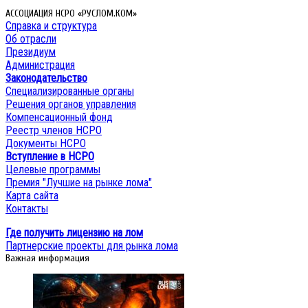
АССОЦИАЦИЯ НСРО «РУСЛОМ.КОМ»
Справка и структура
Об отрасли
Президиум
Администрация
Законодательство
Специализированные органы
Решения органов управления
Компенсационный фонд
Реестр членов НСРО
Документы НСРО
Вступление в НСРО
Целевые программы
Премия "Лучшие на рынке лома"
Карта сайта
Контакты
Где получить лицензию на лом
Партнерские проекты для рынка лома
Важная информация