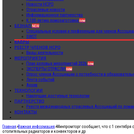
Новости НСРО
Отраслевые новости
Информационное партнерство
К 100-летию ломозаготовки
new
БЕЗНАЛ
NEW
Специальные условия и преференции для членов Ассоц
SWOT
КАДРЫ
РЕЕСТР ЧЛЕНОВ НСРО
Виды деятельности
МЕРОПРИЯТИЯ
План деловых мероприятий 2026
new
ЭКСПЕРТЫ ОТРАСЛИ
new
Опрос членов Ассоциации о потребности в образователь
Лента событий
Архив
ТЕХНОЛОГИИ
Наилучшие доступные технологии
ПАРТНЕРСТВО
Реестр международных отраслевых Ассоциаций по ломам
КОНТАКТЫ
Главная
>
Важная информация
>
Минпромторг сообщает, что с 1 сентября 
отопительных радиаторов и конвекторов и др