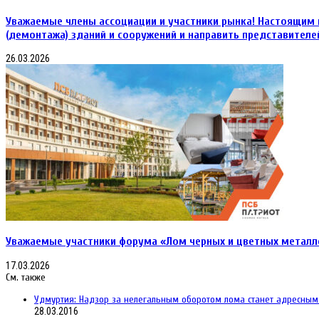
Уважаемые члены ассоциации и участники рынка! Настоящим 
(демонтажа) зданий и сооружений и направить представителе
26.03.2026
Уважаемые участники форума «Лом черных и цветных металл
17.03.2026
См. также
Close
Удмуртия: Надзор за нелегальным оборотом лома станет адресным
28.03.2016