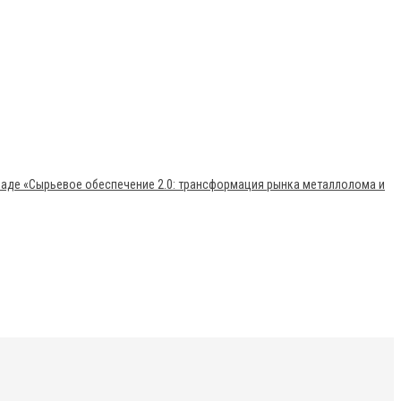
раде «Сырьевое обеспечение 2.0: трансформация рынка металлолома и