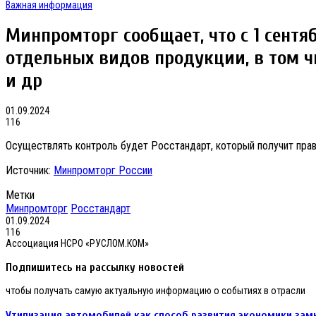
Важная информация
Минпромторг сообщает, что с 1 сент
отдельных видов продукции, в том ч
и др
01.09.2024
116
Осуществлять контроль будет Росстандарт, который получит прав
Источник:
Минпромторг России
Метки
Минпромторг
Росстандарт
01.09.2024
116
Ассоциация НСРО «РУСЛОМ.КОМ»
Подпишитесь на рассылку новостей
чтобы получать самую актуальную информацию о событиях в отрасли
Утилизация
Утилизация автомобилей как способ развития экономики зам