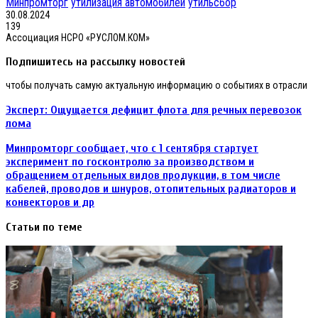
Минпромторг
утилизация автомобилей
утильсбор
30.08.2024
139
Ассоциация НСРО «РУСЛОМ.КОМ»
Подпишитесь на рассылку новостей
чтобы получать самую актуальную информацию о событиях в отрасли
Эксперт:
Эксперт: Ощущается дефицит флота для речных перевозок
Ощущается
лома
дефицит
флота
Минпромторг
Минпромторг сообщает, что с 1 сентября стартует
для
сообщает,
эксперимент по госконтролю за производством и
речных
что
обращением отдельных видов продукции, в том числе
перевозок
с
лома
кабелей, проводов и шнуров, отопительных радиаторов и
1
конвекторов и др
сентября
стартует
эксперимент
Статьи по теме
по
госконтролю
за
производством
и
обращением
отдельных
видов