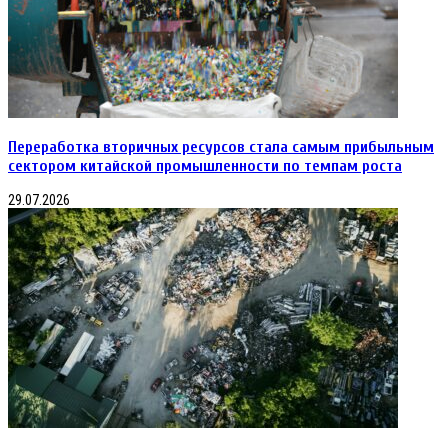
продукции,
в
том
числе
кабелей,
проводов
и
шнуров,
отопительных
Переработка вторичных ресурсов стала самым прибыльным
радиаторов
сектором китайской промышленности по темпам роста
и
конвекторов
29.07.2026
и
др