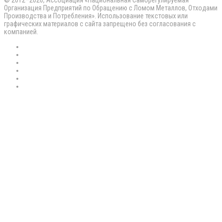
Организация Предприятий по Обращению с Ломом Металлов, Отходами
Производства и Потребления». Использование текстовых или
графических материалов с сайта запрещено без согласования с
компанией.
RSS
Flickr
vk.com
Telegram
Max
EN
Back
to
top
button