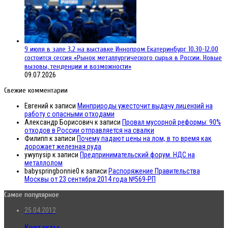
9 июля в зале 3.2 на выставке Иннопром Екатеринбург 10.30-12.00
состоится сессия «Рынок металлургического сырья в России. Новые
вызовы, тенденции и возможности»
09.07.2026
Свежие комментарии
Евгений
к записи
Минприроды ужесточит выдачу лицензий на
работу с опасными отходами
Александр Борисович
к записи
Провал мусорной реформы: 90%
отходов в России отправляется на свалки
Филипп
к записи
Почему падают цены на лом, в то время как
дорожает железная руда
ywynysip
к записи
Предпринимательский форум. НДС на
металлолом
babyspringbonnie0
к записи
Распоряжение Правительства
Москвы от 23 сентября 2014 года №569-РП
Самое популярное
25.04.2012
Контакты