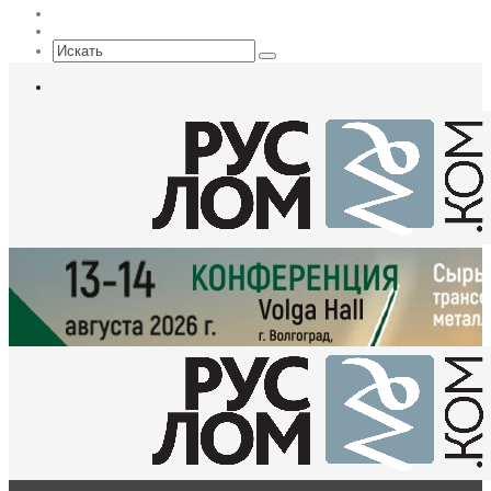
EN
Sidebar
Искать
Меню