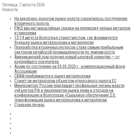
Пятница, 7 августа 2026
Новости
На рекордно дорогом рынке золота сократилось поступление
вторичного золота.
РЖД вводит масштабные скидки на перевозку черных металлов
и глинозема
13-14 августа Волгоград станет местом, где формируется
будущее рынка металлолома и металлургии
Переработка вторичных ресурсов стала самым прибыльным
сектором китайской промышленности по темпам роста
Американский лом получил новый ценовой ориентир — от
крупнейшего покупателя.
Архив по состоянию на 03.05.2025 г., компенсационный фонд
Ассоциации
CBAM приближается к рынку металлолома
Станет ли металлолом объектом углеродного налога ЕС
Минпромторг России приглашает профильные органы власти
субъектов РФ и лицензиатов рынка лома и отходов на
конференцию в Волгограде «Сырьевое обеспечение 2.0:
трансформация рынка металлолома и металлургии
Стальная печаль
RSS
Flickr
vk.com
Telegram
Max