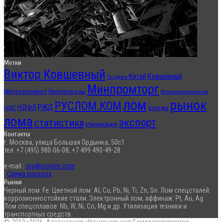
Метки
Виктор Ковшевный
Китай
Ковшевный
Госдума
Минпромторг
Металлоинвест
Минприроды
Минэкономразвития
лом
рынок
РУСЛОМ.КОМ
РЖД
НДФЛ
отходы
НДС
лома
экспорт
статистика
утилизация
Контакты
г. Москва, улица Большая Ордынка, 50с1
тел. +7 (495) 980-06-08, +7 499 490-49-28
e-mail :
sro@ruslom.com
Схема проезда
Рынки
Черный лом: Fe. Цветной лом: Al, Cu, Pb, Ni, Ti, Zn, Sn. Лом спецсталей:
коррозионностойкие стали. Электронный лом, аффинаж: Pt, Au, Ag.
Лом спецсплавов: Nb, W, Ni, Co, Mg и др. Утилизация техники и
транспортных средств.
© 2012–2026, Ассоциация «Национальная Саморегулируемая