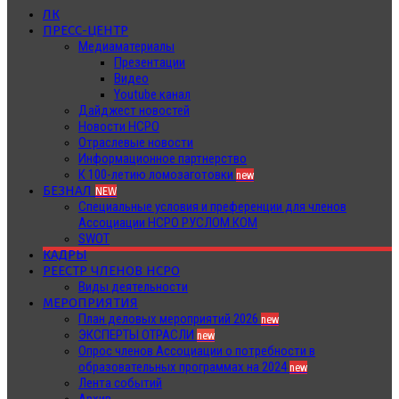
ЛК
ПРЕСС-ЦЕНТР
Медиаматериалы
Презентации
Видео
Youtube канал
Дайджест новостей
Новости НСРО
Отраслевые новости
Информационное партнерство
К 100-летию ломозаготовки
new
БЕЗНАЛ
NEW
Специальные условия и преференции для членов
Ассоциации НСРО РУСЛОМ.КОМ
SWOT
КАДРЫ
РЕЕСТР ЧЛЕНОВ НСРО
Виды деятельности
МЕРОПРИЯТИЯ
План деловых мероприятий 2026
new
ЭКСПЕРТЫ ОТРАСЛИ
new
Опрос членов Ассоциации о потребности в
образовательных программах на 2024
new
Лента событий