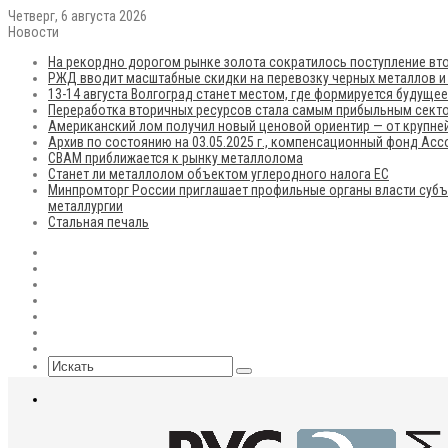
Четверг, 6 августа 2026
Новости
На рекордно дорогом рынке золота сократилось поступление вто
РЖД вводит масштабные скидки на перевозку черных металлов и
13-14 августа Волгоград станет местом, где формируется будуще
Переработка вторичных ресурсов стала самым прибыльным сект
Американский лом получил новый ценовой ориентир — от крупней
Архив по состоянию на 03.05.2025 г., компенсационный фонд Ас
CBAM приближается к рынку металлолома
Станет ли металлолом объектом углеродного налога ЕС
Минпромторг России приглашает профильные органы власти субъ
металлургии
Стальная печаль
RSS
Flickr
vk.com
Telegram
Max
EN
Sidebar
Искать
Меню