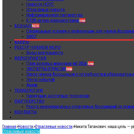
Новости НСРО
Отраслевые новости
Информационное партнерство
К 100-летию ломозаготовки
new
БЕЗНАЛ
NEW
Специальные условия и преференции для членов Ассоц
SWOT
КАДРЫ
РЕЕСТР ЧЛЕНОВ НСРО
Виды деятельности
МЕРОПРИЯТИЯ
План деловых мероприятий 2026
new
ЭКСПЕРТЫ ОТРАСЛИ
new
Опрос членов Ассоциации о потребности в образователь
Лента событий
Архив
ТЕХНОЛОГИИ
Наилучшие доступные технологии
ПАРТНЕРСТВО
Реестр международных отраслевых Ассоциаций по ломам
КОНТАКТЫ
Главная
>
Новости
>
Отраслевые новости
>
Никита Таганович: наша цель — 
Отраслевые новости