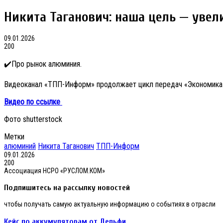
Никита Таганович: наша цель — увел
09.01.2026
200
✔️Про рынок алюминия.
Видеоканал «ТПП-Информ» продолжает цикл передач «Экономика 
Видео по ссылке
Фото shutterstock
Метки
алюминий
Никита Таганович
ТПП-Информ
09.01.2026
200
Ассоциация НСРО «РУСЛОМ.КОМ»
Подпишитесь на рассылку новостей
чтобы получать самую актуальную информацию о событиях в отрасли
Кейс
Кейс по аккумуляторам от Дельфи