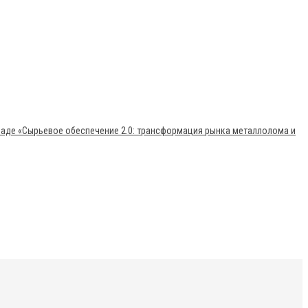
раде «Сырьевое обеспечение 2.0: трансформация рынка металлолома и