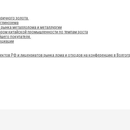
ричного золота.
 глинозема
е рынка металлолома и металлургии
ором китайской промышленности по темпам роста
шего покупателя.
социации
ектов РФ и лицензиатов рынка лома и отходов на конференцию в Волгог