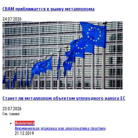
CBAM приближается к рынку металлолома
24.07.2026
Станет ли металлолом объектом углеродного налога ЕС
23.07.2026
См. также
Close
Аналитика
Алюминиевая упаковка как альтернатива пластику
21.12.2019