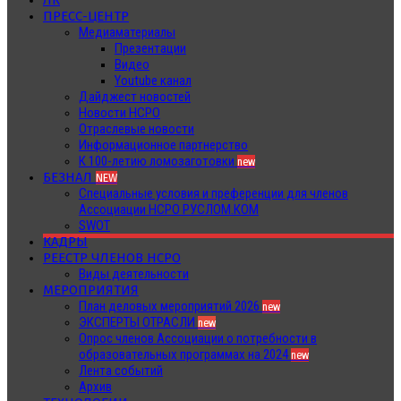
ЛК
ПРЕСС-ЦЕНТР
Медиаматериалы
Презентации
Видео
Youtube канал
Дайджест новостей
Новости НСРО
Отраслевые новости
Информационное партнерство
К 100-летию ломозаготовки
new
БЕЗНАЛ
NEW
Специальные условия и преференции для членов
Ассоциации НСРО РУСЛОМ.КОМ
SWOT
КАДРЫ
РЕЕСТР ЧЛЕНОВ НСРО
Виды деятельности
МЕРОПРИЯТИЯ
План деловых мероприятий 2026
new
ЭКСПЕРТЫ ОТРАСЛИ
new
Опрос членов Ассоциации о потребности в
образовательных программах на 2024
new
Лента событий
Архив