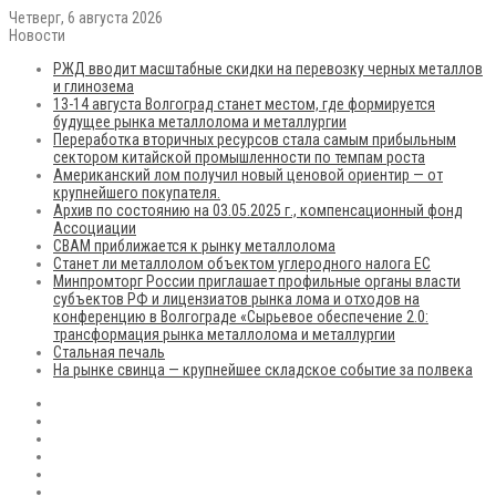
Четверг, 6 августа 2026
Новости
РЖД вводит масштабные скидки на перевозку черных металлов
и глинозема
13-14 августа Волгоград станет местом, где формируется
будущее рынка металлолома и металлургии
Переработка вторичных ресурсов стала самым прибыльным
сектором китайской промышленности по темпам роста
Американский лом получил новый ценовой ориентир — от
крупнейшего покупателя.
Архив по состоянию на 03.05.2025 г., компенсационный фонд
Ассоциации
CBAM приближается к рынку металлолома
Станет ли металлолом объектом углеродного налога ЕС
Минпромторг России приглашает профильные органы власти
субъектов РФ и лицензиатов рынка лома и отходов на
конференцию в Волгограде «Сырьевое обеспечение 2.0:
трансформация рынка металлолома и металлургии
Стальная печаль
На рынке свинца — крупнейшее складское событие за полвека
RSS
Flickr
vk.com
Telegram
Max
EN