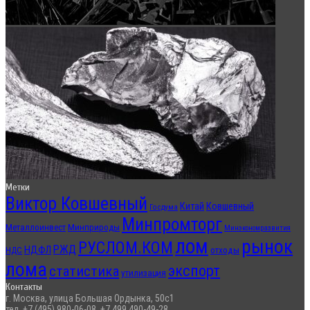
Метки
Виктор Ковшевный
Китай
Ковшевный
Госдума
Минпромторг
Металлоинвест
Минприроды
Минэкономразвития
лом
рынок
РУСЛОМ.КОМ
РЖД
НДФЛ
отходы
НДС
лома
экспорт
статистика
утилизация
Контакты
г. Москва, улица Большая Ордынка, 50с1
тел. +7 (495) 980-06-08, +7 499 490-49-28