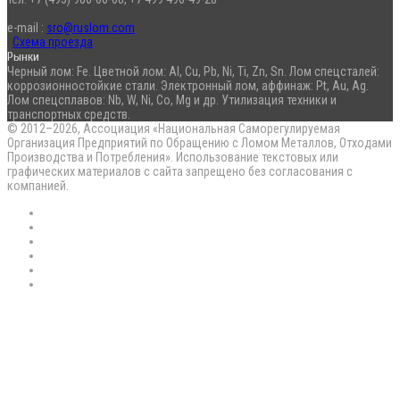
e-mail :
sro@ruslom.com
Схема проезда
Рынки
Черный лом: Fe. Цветной лом: Al, Cu, Pb, Ni, Ti, Zn, Sn. Лом спецсталей:
коррозионностойкие стали. Электронный лом, аффинаж: Pt, Au, Ag.
Лом спецсплавов: Nb, W, Ni, Co, Mg и др. Утилизация техники и
транспортных средств.
© 2012–2026, Ассоциация «Национальная Саморегулируемая
Организация Предприятий по Обращению с Ломом Металлов, Отходами
Производства и Потребления». Использование текстовых или
графических материалов с сайта запрещено без согласования с
компанией.
RSS
Flickr
vk.com
Telegram
Max
EN
Back
to
top
button