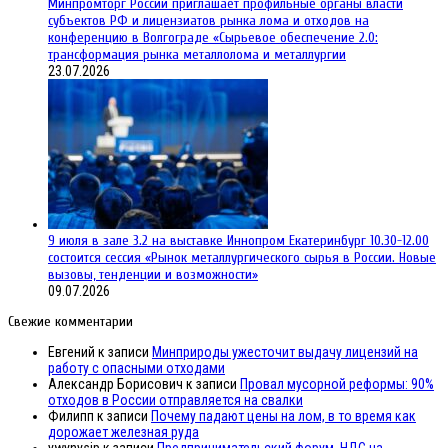
Минпромторг России приглашает профильные органы власти
субъектов РФ и лицензиатов рынка лома и отходов на
конференцию в Волгограде «Сырьевое обеспечение 2.0:
трансформация рынка металлолома и металлургии
23.07.2026
9 июля в зале 3.2 на выставке Иннопром Екатеринбург 10.30-12.00
состоится сессия «Рынок металлургического сырья в России. Новые
вызовы, тенденции и возможности»
09.07.2026
Свежие комментарии
Евгений
к записи
Минприроды ужесточит выдачу лицензий на
работу с опасными отходами
Александр Борисович
к записи
Провал мусорной реформы: 90%
отходов в России отправляется на свалки
Филипп
к записи
Почему падают цены на лом, в то время как
дорожает железная руда
ywynysip
к записи
Предпринимательский форум. НДС на