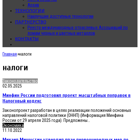
Архив
ТЕХНОЛОГИИ
Наилучшие доступные технологии
ПАРТНЕРСТВО
Реестр международных отраслевых Ассоциаций по
ломам черных и цветных металлов
КОНТАКТЫ
Главная
>
налоги
налоги
Минфин
Законодательство
России
02.05.2025
подготовил
Минфин России подготовил проект масштабных поправок в
проект
масштабных
Налоговый кодекс
поправок
Законопроект разработан в целях реализации положений основных
в
направлений налоговой политики (ОННП) (Информация Минфина
Налоговый
России от 29 апреля 2025 года). Предложены…
кодекс
Михаил
Экономика
Мишустин
11.10.2022
утвердил
Михаил Мишустин утвердил план первоочередных мер по