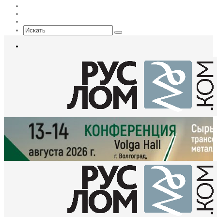
Max
EN
Sidebar
Искать
Меню