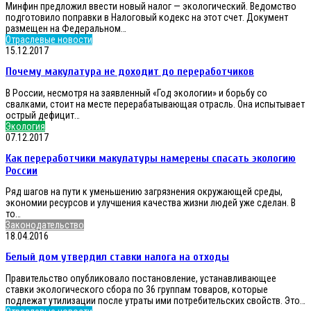
Минфин предложил ввести новый налог — экологический. Ведомство
подготовило поправки в Налоговый кодекс на этот счет. Документ
размещен на Федеральном…
Почему
Отраслевые новости
макулатура
15.12.2017
не
Почему макулатура не доходит до переработчиков
доходит
до
В России, несмотря на заявленный «Год экологии» и борьбу со
переработчиков
свалками, стоит на месте перерабатывающая отрасль. Она испытывает
острый дефицит…
Как
Экология
переработчики
07.12.2017
макулатуры
Как переработчики макулатуры намерены спасать экологию
намерены
спасать
России
экологию
Ряд шагов на пути к уменьшению загрязнения окружающей среды,
России
экономии ресурсов и улучшения качества жизни людей уже сделан. В
то…
Белый
Законодательство
дом
18.04.2016
утвердил
Белый дом утвердил ставки налога на отходы
ставки
налога
Правительство опубликовало постановление, устанавливающее
на
ставки экологического сбора по 36 группам товаров, которые
отходы
подлежат утилизации после утраты ими потребительских свойств. Это…
«Норникель»