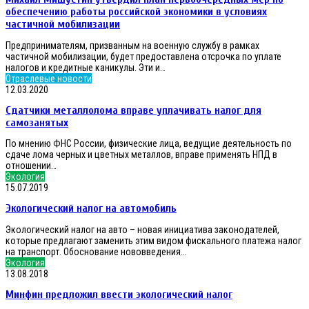
план
первоочередных
обеспечению работы российской экономики в условиях
мер
частичной мобилизации
по
обеспечению
Предпринимателям, призванным на военную службу в рамках
работы
частичной мобилизации, будет предоставлена отсрочка по уплате
российской
налогов и кредитные каникулы. Эти и…
экономики
Сдатчики
Отраслевые новости
в
металлолома
12.03.2020
условиях
вправе
Сдатчики металлолома вправе уплачивать налог для
частичной
уплачивать
мобилизации
налог
самозанятых
для
По мнению ФНС России, физические лица, ведущие деятельность по
самозанятых
сдаче лома черных и цветных металлов, вправе применять НПД в
отношении…
Экологический
Экология
налог
15.07.2019
на
Экологический налог на автомобиль
автомобиль
Экологический налог на авто – новая инициатива законодателей,
которые предлагают заменить этим видом фискального платежа налог
на транспорт. Обоснование нововведения…
Минфин
Экология
предложил
13.08.2018
ввести
Минфин предложил ввести экологический налог
экологический
налог