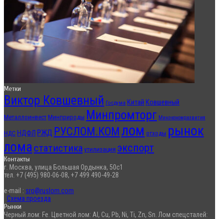
Метки
Виктор Ковшевный
Китай
Ковшевный
Госдума
Минпромторг
Металлоинвест
Минприроды
Минэкономразвития
лом
рынок
РУСЛОМ.КОМ
РЖД
НДФЛ
отходы
НДС
лома
экспорт
статистика
утилизация
Контакты
г. Москва, улица Большая Ордынка, 50с1
тел. +7 (495) 980-06-08, +7 499 490-49-28
e-mail :
sro@ruslom.com
Схема проезда
Рынки
Черный лом: Fe. Цветной лом: Al, Cu, Pb, Ni, Ti, Zn, Sn. Лом спецсталей: