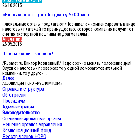
Отраслевые новости
отдаст
26.10.2015
бюджету
«Норникель» отдаст бюджету $200 млн
$200
млн
Фискальные органы предлагают «Норникелю» компенсировать в виде
налоговых платежей то преимущество, которое компания получит от
снятия экспортной пошлины на драгметаллы…
По
Аналитика
ком
26.05.2015
звонит
По ком звонит колокол?
колокол?
/Rusmet.ru, Виктор Ковшевный/ Надо срочно менять положение дел!
Слухи о налоговых проверках то у одной ломозаготовительной
компании, то у другой,…
Далее
АССОЦИАЦИЯ НСРО «РУСЛОМ.КОМ»
Справка и структура
Об отрасли
Президиум
Администрация
Законодательство
Специализированные органы
Решения органов управления
Компенсационный фонд
Реестр членов НСРО