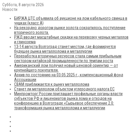
Суббота, 8 августа 2026
Новости
БИРЖА ЦТС объявила об аукционе на лом кабельного свинца в
чушках (класс А)
На рекордно дорогом рынке золота сократилось поступление
вторичного золота.
РЖД вводит масштабные скидки на перевозку черных металлов
и глинозема
13-14 августа Волгоград станет местом, где формируется
будущее рынка металлолома и металлургии
Переработка вторичных ресурсов стала самым прибыльным
сектором китайской промышленности по темпам роста
Американский лом получил новый ценовой ориентир — от
крупнейшего покупателя.
Архив по состоянию на 03.05.2025 г., компенсационный фонд
Ассоциации
CBAM приближается к рынку металлолома
Станет ли металлолом объектом углеродного налога ЕС
Минпромторг России приглашает профильные органы власти
субъектов РФ и лицензиатов рынка лома и отходов на
конференцию в Волгограде «Сырьевое обеспечение 2.0:
трансформация рынка металлолома и металлургии
RSS
Flickr
vk.com
Telegram