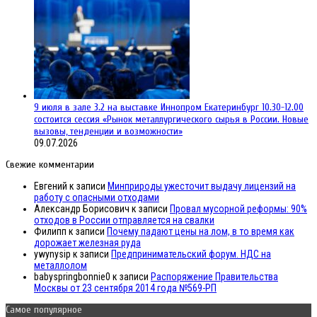
9 июля в зале 3.2 на выставке Иннопром Екатеринбург 10.30-12.00
состоится сессия «Рынок металлургического сырья в России. Новые
вызовы, тенденции и возможности»
09.07.2026
Свежие комментарии
Евгений
к записи
Минприроды ужесточит выдачу лицензий на
работу с опасными отходами
Александр Борисович
к записи
Провал мусорной реформы: 90%
отходов в России отправляется на свалки
Филипп
к записи
Почему падают цены на лом, в то время как
дорожает железная руда
ywynysip
к записи
Предпринимательский форум. НДС на
металлолом
babyspringbonnie0
к записи
Распоряжение Правительства
Москвы от 23 сентября 2014 года №569-РП
Самое популярное