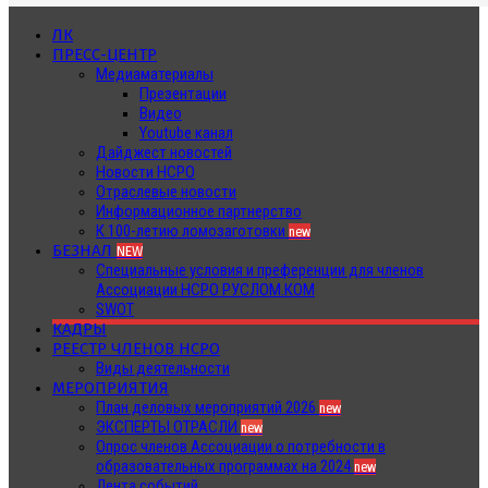
ЛК
ПРЕСС-ЦЕНТР
Медиаматериалы
Презентации
Видео
Youtube канал
Дайджест новостей
Новости НСРО
Отраслевые новости
Информационное партнерство
К 100-летию ломозаготовки
new
БЕЗНАЛ
NEW
Специальные условия и преференции для членов
Ассоциации НСРО РУСЛОМ.КОМ
SWOT
КАДРЫ
РЕЕСТР ЧЛЕНОВ НСРО
Виды деятельности
МЕРОПРИЯТИЯ
План деловых мероприятий 2026
new
ЭКСПЕРТЫ ОТРАСЛИ
new
Опрос членов Ассоциации о потребности в
образовательных программах на 2024
new
Лента событий