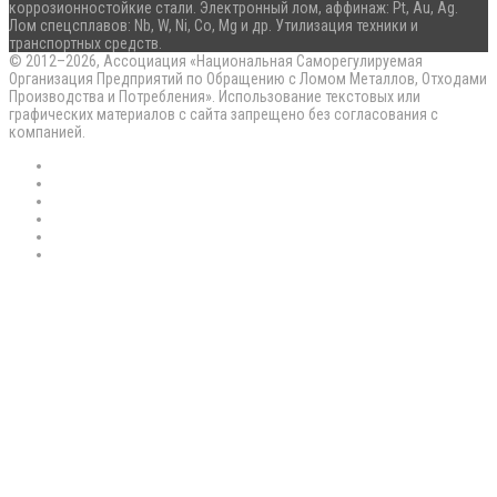
коррозионностойкие стали. Электронный лом, аффинаж: Pt, Au, Ag.
Лом спецсплавов: Nb, W, Ni, Co, Mg и др. Утилизация техники и
транспортных средств.
© 2012–2026, Ассоциация «Национальная Саморегулируемая
Организация Предприятий по Обращению с Ломом Металлов, Отходами
Производства и Потребления». Использование текстовых или
графических материалов с сайта запрещено без согласования с
компанией.
RSS
Flickr
vk.com
Telegram
Max
EN
Back
to
top
button