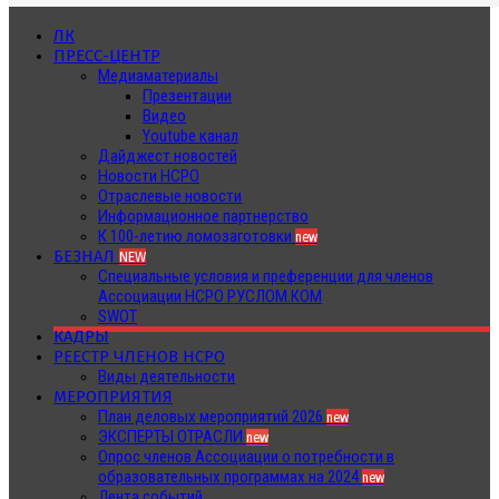
ЛК
ПРЕСС-ЦЕНТР
Медиаматериалы
Презентации
Видео
Youtube канал
Дайджест новостей
Новости НСРО
Отраслевые новости
Информационное партнерство
К 100-летию ломозаготовки
new
БЕЗНАЛ
NEW
Специальные условия и преференции для членов
Ассоциации НСРО РУСЛОМ.КОМ
SWOT
КАДРЫ
РЕЕСТР ЧЛЕНОВ НСРО
Виды деятельности
МЕРОПРИЯТИЯ
План деловых мероприятий 2026
new
ЭКСПЕРТЫ ОТРАСЛИ
new
Опрос членов Ассоциации о потребности в
образовательных программах на 2024
new
Лента событий