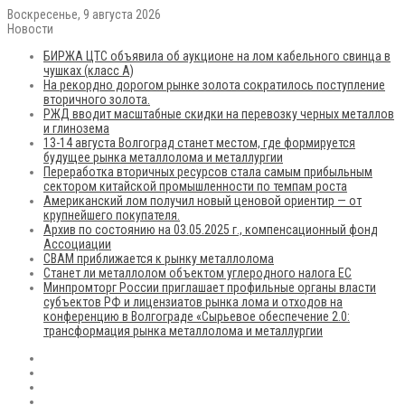
Воскресенье, 9 августа 2026
Новости
БИРЖА ЦТС объявила об аукционе на лом кабельного свинца в
чушках (класс А)
На рекордно дорогом рынке золота сократилось поступление
вторичного золота.
РЖД вводит масштабные скидки на перевозку черных металлов
и глинозема
13-14 августа Волгоград станет местом, где формируется
будущее рынка металлолома и металлургии
Переработка вторичных ресурсов стала самым прибыльным
сектором китайской промышленности по темпам роста
Американский лом получил новый ценовой ориентир — от
крупнейшего покупателя.
Архив по состоянию на 03.05.2025 г., компенсационный фонд
Ассоциации
CBAM приближается к рынку металлолома
Станет ли металлолом объектом углеродного налога ЕС
Минпромторг России приглашает профильные органы власти
субъектов РФ и лицензиатов рынка лома и отходов на
конференцию в Волгограде «Сырьевое обеспечение 2.0:
трансформация рынка металлолома и металлургии
RSS
Flickr
vk.com
Telegram