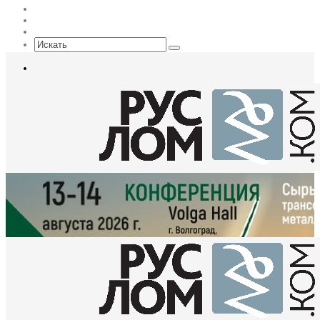
Max
EN
Sidebar
Искать
Меню