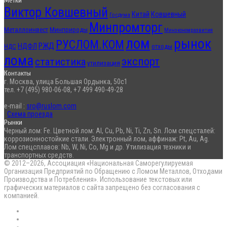
Метки
Виктор Ковшевный
Китай
Ковшевный
Госдума
Минпромторг
Металлоинвест
Минприроды
Минэкономразвития
лом
рынок
РУСЛОМ.КОМ
РЖД
НДФЛ
отходы
НДС
лома
экспорт
статистика
утилизация
Контакты
г. Москва, улица Большая Ордынка, 50с1
тел. +7 (495) 980-06-08, +7 499 490-49-28
e-mail :
sro@ruslom.com
Схема проезда
Рынки
Черный лом: Fe. Цветной лом: Al, Cu, Pb, Ni, Ti, Zn, Sn. Лом спецсталей:
коррозионностойкие стали. Электронный лом, аффинаж: Pt, Au, Ag.
Лом спецсплавов: Nb, W, Ni, Co, Mg и др. Утилизация техники и
транспортных средств.
© 2012–2026, Ассоциация «Национальная Саморегулируемая
Организация Предприятий по Обращению с Ломом Металлов, Отходами
Производства и Потребления». Использование текстовых или
графических материалов с сайта запрещено без согласования с
компанией.
RSS
Flickr
vk.com