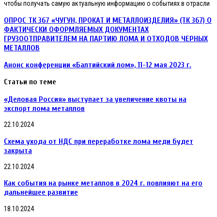
чтобы получать самую актуальную информацию о событиях в отрасли
ОПРОС
ОПРОС ТК 367 «ЧУГУН, ПРОКАТ И МЕТАЛЛОИЗДЕЛИЯ» (ТК 367) О
ТК
ФАКТИЧЕСКИ ОФОРМЛЯЕМЫХ ДОКУМЕНТАХ
367
ГРУЗООТПРАВИТЕЛЕМ НА ПАРТИЮ ЛОМА И ОТХОДОВ ЧЕРНЫХ
«ЧУГУН,
МЕТАЛЛОВ
ПРОКАТ
И
Анонс
Анонс конференции «Балтийский лом», 11-12 мая 2023 г.
МЕТАЛЛОИЗДЕЛИЯ»
конференции
(ТК
«Балтийский
367)
Статьи по теме
лом»,
О
11-
ФАКТИЧЕСКИ
«Деловая Россия» выступает за увеличение квоты на
12
ОФОРМЛЯЕМЫХ
экспорт лома металлов
мая
ДОКУМЕНТАХ
2023
ГРУЗООТПРАВИТЕЛЕМ
22.10.2024
г.
НА
ПАРТИЮ
Схема ухода от НДС при переработке лома меди будет
ЛОМА
закрыта
И
ОТХОДОВ
ЧЕРНЫХ
22.10.2024
МЕТАЛЛОВ
Как события на рынке металлов в 2024 г. повлияют на его
дальнейшее развитие
18.10.2024