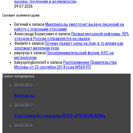
вызовы, тенденции и возможности»
09.07.2026
Свежие комментарии
Евгений
к записи
Минприроды ужесточит выдачу лицензий на
работу с опасными отходами
Александр Борисович
к записи
Провал мусорной реформы: 90%
отходов в России отправляется на свалки
Филипп
к записи
Почему падают цены на лом, в то время как
дорожает железная руда
ywynysip
к записи
Предпринимательский форум. НДС на
металлолом
babyspringbonnie0
к записи
Распоряжение Правительства
Москвы от 23 сентября 2014 года №569-РП
Самое популярное
25.04.2012
Контакты
25.04.2017
Участники Ассоциации НСРО «РУСЛОМ.КОМ»
30.03.2016